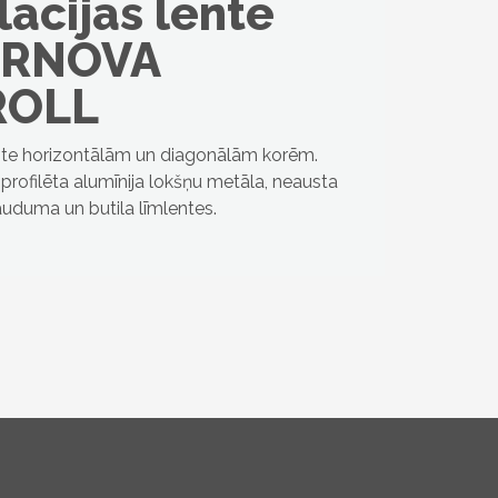
lācijas lente
ERNOVA
ROLL
ente horizontālām un diagonālām korēm.
profilēta alumīnija lokšņu metāla, neausta
auduma un butila līmlentes.