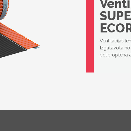
Venti
SUP
ECO
Ventilācijas l
Izgatavota no 
polipropilēna 