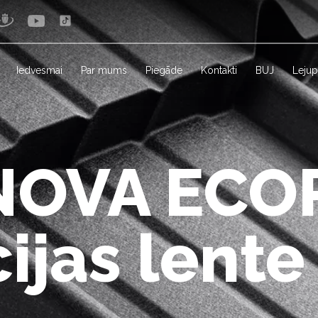
Iedvesmai
Par mums
Piegāde
Kontakti
BUJ
Lejup
NOVA ECO
ijas lente