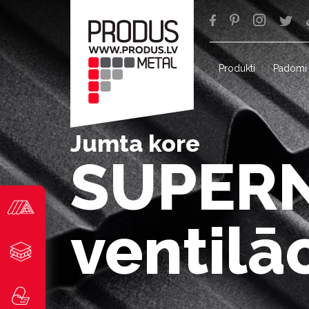
Produkti
Padomi
Jumta kore
SUPER
ventilāc