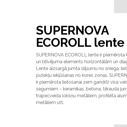
SUPERNOVA
ECOROLL lente
SUPERNOVA ECOROLL lente ir piemērota kā
un blīvējuma elements horizontālām un di
Lente aizsargā jumta slīpumu no sniega, lie
putekļu iekļūšanas no kores zonas. SUP
ir piemērota lietošanai zem gandrīz visa ve
segumiem – keramikas, betona, tērauda jum
trapecveida lokšņu metāliem, profilēta alum
metāliem utt.