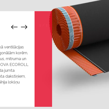
1
/
1
 ventilācijas
agonālām korēm.
tus, mitruma un
ERNOVA ECOROLL
ida jumta
ta dakstiņiem,
īnija lokšņu