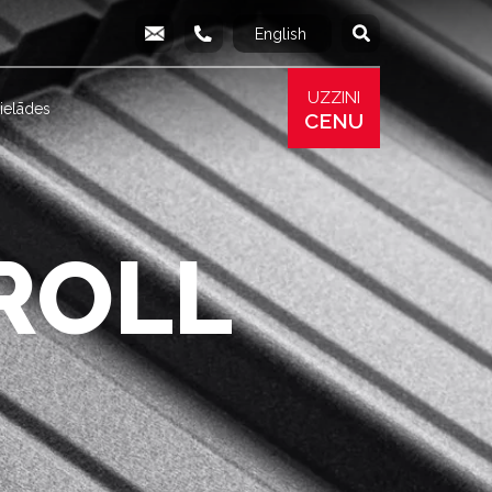
English
Русский
info@produs.lv
277 03 577
277 68 177
277 78 8
UZZINI
ielādes
CENU
ROLL