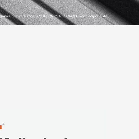
rānas
Jumta kore
SUPERNOVA ECOROLL ventilācijas lente