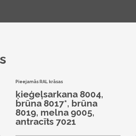
s
Pieejamās RAL krāsas
ķieģeļsarkana 8004,
brūna 8017*, brūna
8019, melna 9005,
antracīts 7021