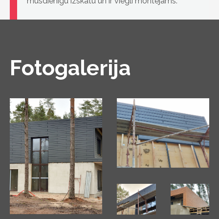
mūsdienīgu izskatu un ir viegli montējams.
Fotogalerija