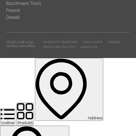
Buschmann Tools
Freund
Dewalt
PRODUS © Visas
ATIESTATĪT SĪKDATNES
LAPAS KARTE
PIEGĀDE
tiesības paturētas
PRIVĀTUMA POLITIKA
GARANTIJA
Address
Izvēlne
Produkti