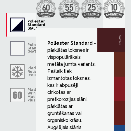
Poliester
Standard
(RAL)
RAL 3005
Poliester Standard
-
Poliester
Standard
pārklātas loksnes ir
(MAT)
vispopulārākais
metāla jumta variants.
Pladur®
Pašlaik tiek
Relief
IceCrystal
izmantotas loksnes,
kas ir abpusēji
Pladur®
cinkotas ar
Wrinkle
Mat
pretkorozijas slāni,
Plus
pārklātas ar
gruntēšanas vai
organisko krāsu.
Augšējais slānis