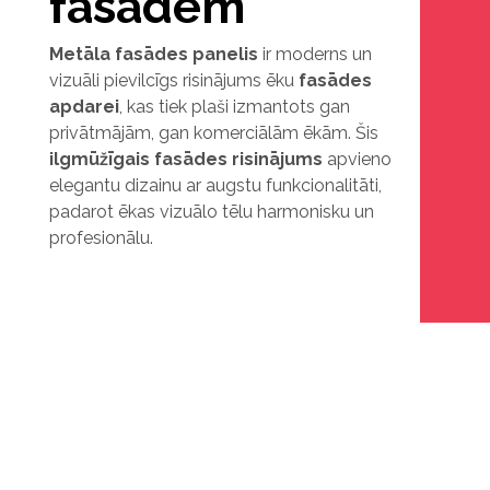
fasādēm
Metāla fasādes panelis
ir moderns un
vizuāli pievilcīgs risinājums ēku
fasādes
apdarei
, kas tiek plaši izmantots gan
privātmājām, gan komerciālām ēkām. Šis
ilgmūžīgais fasādes risinājums
apvieno
elegantu dizainu ar augstu funkcionalitāti,
padarot ēkas vizuālo tēlu harmonisku un
profesionālu.