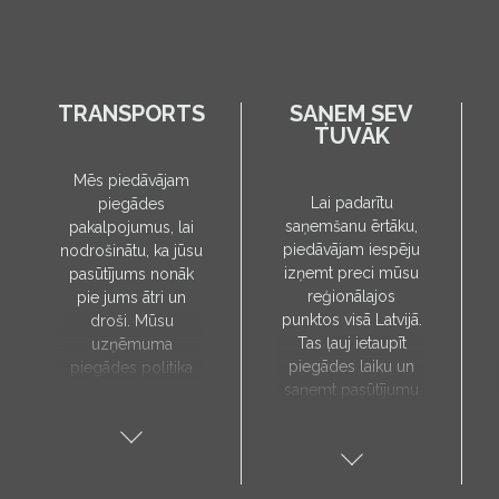
TRANSPORTS
SAŅEM SEV
TUVĀK
Mēs piedāvājam
Lai padarītu
piegādes
saņemšanu ērtāku,
pakalpojumus, lai
piedāvājam iespēju
nodrošinātu, ka jūsu
izņemt preci mūsu
pasūtījums nonāk
reģionālajos
pie jums ātri un
punktos visā Latvijā.
droši. Mūsu
Tas ļauj ietaupīt
uzņēmuma
piegādes laiku un
piegādes politika
saņemt pasūtījumu
paredz, ka preces
sev tuvākajā vietā.
tiks piegādātas tieši
Pieejamie
uz jūsu norādīto
saņemšanas punkti:
adresi, un to laiks
Aloja, Alūksne, Balvi,
tiks noteikts pēc