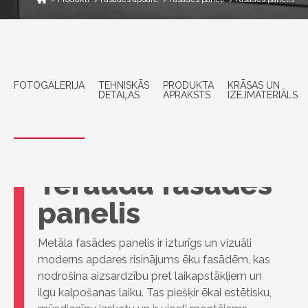
FOTOGALERIJA
TEHNISKĀS
PRODUKTA
KRĀSAS UN
DETAĻAS
APRAKSTS
IZEJMATERIĀLS
Tērauda fasādes
panelis
Metāla fasādes panelis ir izturīgs un vizuāli
moderns apdares risinājums ēku fasādēm, kas
nodrošina aizsardzību pret laikapstākļiem un
ilgu kalpošanas laiku. Tas piešķir ēkai estētisku,