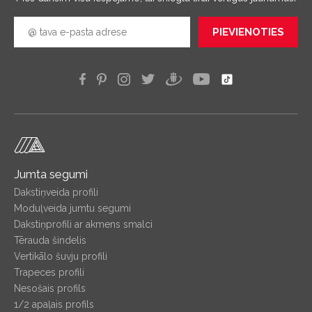
PIEVIENOTIES
Jumta segumi
Dakstiņveida profili
Moduļveida jumtu segumi
Dakstiņprofili ar akmens smalci
Tērauda šindelis
Vertikālo šuvju profili
Trapeces profili
Nesošais profils
1/2 apaļais profils