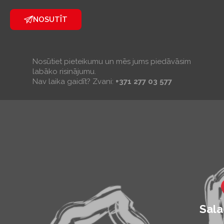
NOSUTĪT
Nosūtiet pieteikumu un mēs jums piedāvāsim
labāko risinājumu.
Nav laika gaidīt? Zvani:
+371 277 03 577
Sala