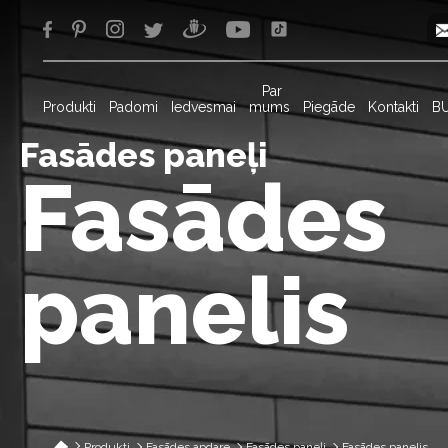
Par
Produkti
Padomi
Iedvesmai
mums
Piegāde
Kontakti
B
Fasādes paneļi
Fasādes
panelis
Produkti
Fasādes apdare
Fasādes paneļi
Fasādes panelis