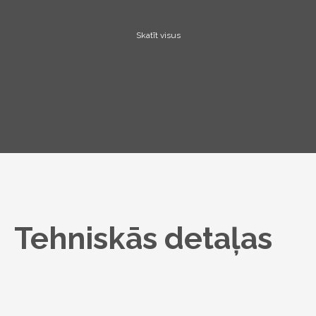
Skatīt visus
Tehniskās detaļas