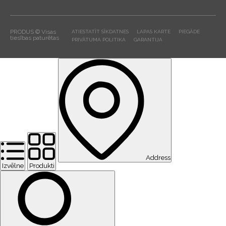
PRODUS © Visas
ATIESTATĪT SĪKDATNES
LAPAS KARTE
PIEGĀDE
tiesības paturētas
PRIVĀTUMA POLITIKA
GARANTIJA
Address
Izvēlne
Produkti