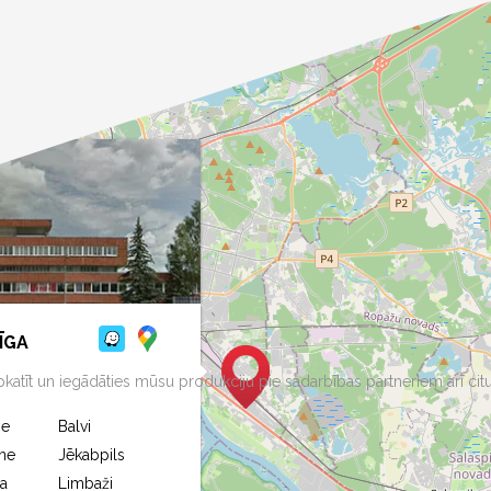
ĪGA
aspkatīt un iegādāties mūsu produkciju pie sadarbības partneriem arī citu
ne
Balvi
ne
Jēkabpils
a
Limbaži