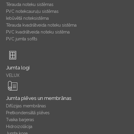
Tērauda noteku sistēmas
PVC notekcauruļu sistēmas
Iebūvētā noteksistēma
Tērauda kvadrātveida noteku sistēma
PVC kvadrātveida noteku sistēma
PVC jumta sofīts
Jumta logi
VELUX
Jumta plēves un membrānas
Difūzijas membrānas
Pretkondensātā plēves
Tvaika barjeras
Hidroizolācija
Jumta kore