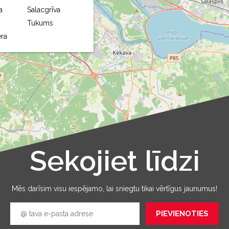
a
Salacgrīva
Tukums
ra
Sekojiet līdzi
Leaflet
|
©
OpenStreetMap
Mēs darīsim visu iespējamo, lai sniegtu tikai vērtīgus jaunumus!
PIEVIENOTIES