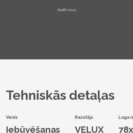
Skatīt visus
Tehniskās detaļas
Veids
Ražotājs
Loga i
Iebūvēšanas
VELUX
78