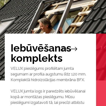
Iebūvēšanas
1
komplekts
VELUX pieslēgums profilētam jumta
segumam ar profila augstumu līdz 120 mm.
Komplektā hidroizolācijas membrāna BFX.
VELUX jumta logs ir paredzēts iebūvēšanai
kopā ar montāžas pieslēgumu. Mūsu
pieslēgumi izgatavoti tā, lai precīzi atbilstu