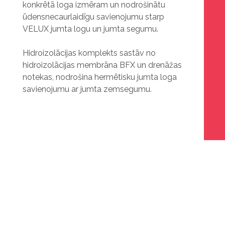
konkrētā loga izmēram un nodrošinātu
ūdensnecaurlaidīgu savienojumu starp
VELUX jumta logu un jumta segumu.
Hidroizolācijas komplekts sastāv no
hidroizolācijas membrāna BFX un drenāžas
notekas, nodrošina hermētisku jumta loga
savienojumu ar jumta zemsegumu.