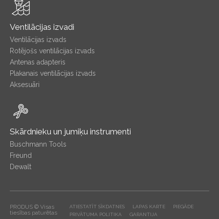
Ventilācijas izvadi
Ventilācijas izvads
Rotējošs ventilācijas izvads
Antenas adapteris
Plakanais ventilācijas izvads
Aksesuāri
Skārdnieku un jumiķu instrumenti
Buschmann Tools
Freund
Dewalt
PRODUS © Visas
ATIESTATĪT SĪKDATNES
LAPAS KARTE
PIEGĀDE
tiesības paturētas
PRIVĀTUMA POLITIKA
GARANTIJA