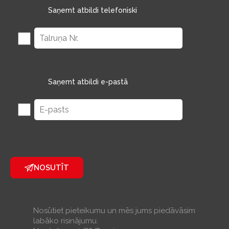
Saņemt atbildi telefoniski
Saņemt atbildi e-pastā
NOSUTĪT
Nosūtiet pieteikumu un mēs jums piedāvāsim
labāko risinājumu.