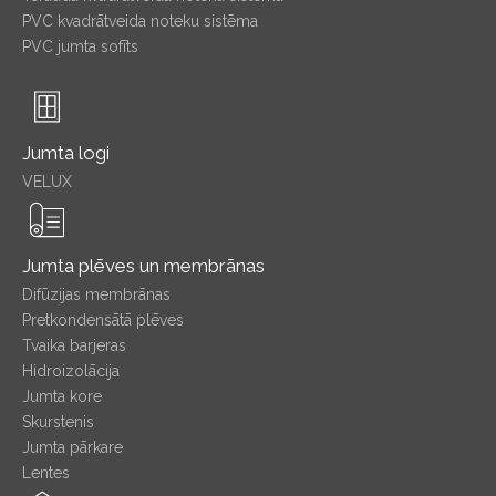
PVC kvadrātveida noteku sistēma
PVC jumta sofīts
Jumta logi
VELUX
Jumta plēves un membrānas
Difūzijas membrānas
Pretkondensātā plēves
Tvaika barjeras
Hidroizolācija
Jumta kore
Skurstenis
Jumta pārkare
Lentes