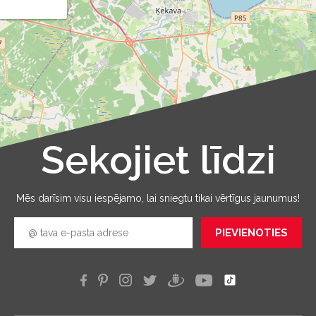
Sekojiet līdzi
Leaflet
|
©
OpenStreetMap
Mēs darīsim visu iespējamo, lai sniegtu tikai vērtīgus jaunumus!
PIEVIENOTIES