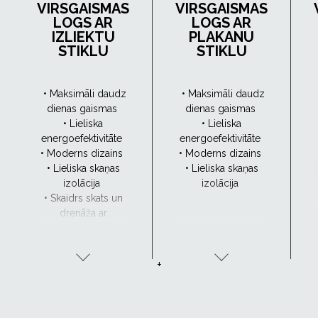
VIRSGAISMAS
VIRSGAISMAS
LOGS AR
LOGS AR
IZLIEKTU
PLAKANU
STIKLU
STIKLU
• Maksimāli daudz
• Maksimāli daudz
dienas gaismas
dienas gaismas
• Lieliska
• Lieliska
energoefektivitāte
energoefektivitāte
• Moderns dizains
• Moderns dizains
• Lieliska skaņas
• Lieliska skaņas
izolācija
izolācija
• Skaidrs skats un
drenāža ar
CurveTech
+