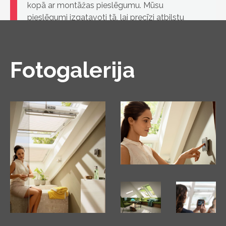
kopā ar montāžas pieslēgumu. Mūsu
pieslēgumi izgatavoti tā, lai precīzi atbilstu
konkrētā loga izmēram un nodrošinātu
ūdensnecaurlaidīgu savienojumu starp VELUX
jumta logu un jumta segumu
Fotogalerija