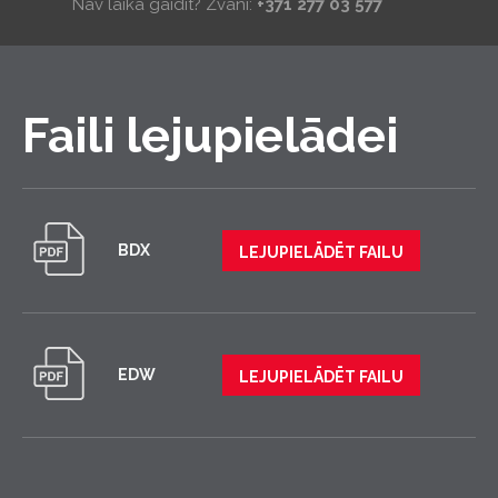
Nav laika gaidīt? Zvani:
+371 277 03 577
Faili lejupielādei
BDX
LEJUPIELĀDĒT FAILU
EDW
LEJUPIELĀDĒT FAILU