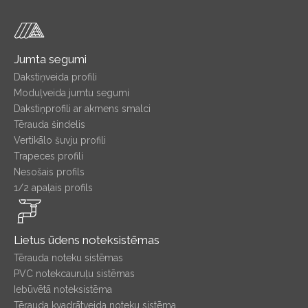
Jumta segumi
Dakstiņveida profili
Moduļveida jumtu segumi
Dakstiņprofili ar akmens smalci
Tērauda šindelis
Vertikālo šuvju profili
Trapeces profili
Nesošais profils
1/2 apaļais profils
Lietus ūdens noteksistēmas
Tērauda noteku sistēmas
PVC notekcauruļu sistēmas
Iebūvētā noteksistēma
Tērauda kvadrātveida noteku sistēma