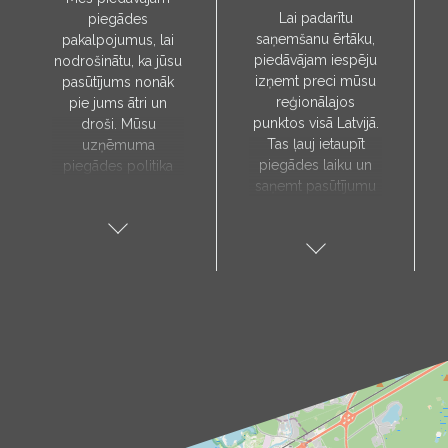
Lai padarītu
piegādes
saņemšanu ērtāku,
pakalpojumus, lai
piedāvājam iespēju
nodrošinātu, ka jūsu
izņemt preci mūsu
pasūtījums nonāk
reģionālajos
pie jums ātri un
punktos visā Latvijā.
droši. Mūsu
Tas ļauj ietaupīt
uzņēmuma
piegādes laiku un
piegādes politika
saņemt pasūtījumu
paredz, ka preces
sev tuvākajā vietā.
tiks piegādātas tieši
Pieejamie
uz jūsu norādīto
saņemšanas punkti:
adresi, un to laiks
Aloja, Alūksne, Balvi,
tiks noteikts pēc
Cēsis, Gulbene,
individuālas
Jēkabpils, Kandava,
vienošanās ar mūsu
Kuldīga, Limbaži,
menedžeri.
Madona, Ragana,
Piegādes
Roja, Salacgrīva,
pakalpojums ir
Saulkrasti, Talsi,
pieejams tikai darba
Tukums, Valka,
dienās. Mūsu kurjers
Valmiera.
iepriekš ar jums