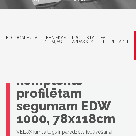
logi
(78x118cm)
FOTOGALERIJA
TEHNISKĀS
PRODUKTA
FAILI
DETAĻAS
APRAKSTS
LEJUPIELĀDEI
VELUX
iebūvēšanas
komplekts
profilētam
segumam EDW
1000, 78x118cm
VELUX jumta logs ir paredzēts iebūvēšanai