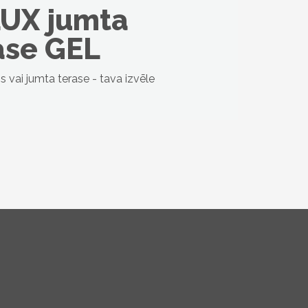
UX jumta
ase GEL
 vai jumta terase - tava izvēle