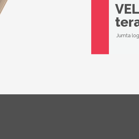
VEL
ter
Jumta logs