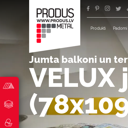
Produkti
Padomi
Jumta balkoni un te
VELUX 
(78x10