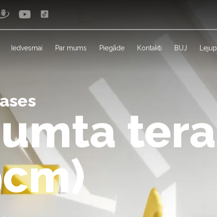
Iedvesmai
Par mums
Piegāde
Kontakti
BUJ
Lejup
rases
jumta tera
9cm)