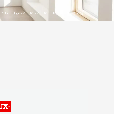
i
Jumta logi
VELUX
VELUX jumta terase GEL (78x109cm)