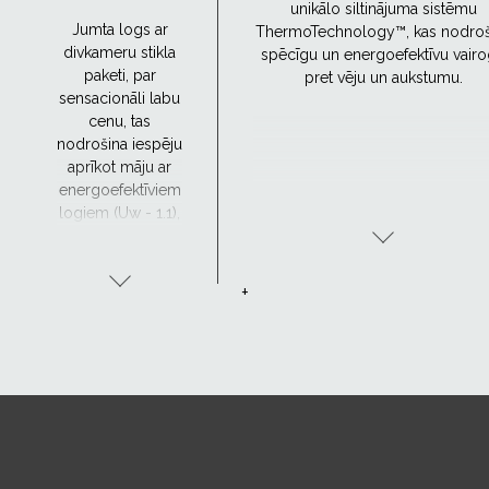
unikālo siltinājuma sistēmu
Jumta logs ar
ThermoTechnology™, kas nodroš
divkameru stikla
spēcīgu un energoefektīvu vair
paketi, par
pret vēju un aukstumu.
sensacionāli labu
cenu, tas
nodrošina iespēju
aprīkot māju ar
energoefektīviem
logiem (Uw - 1.1),
par to maksājot
pieņemamu
cenu.
+