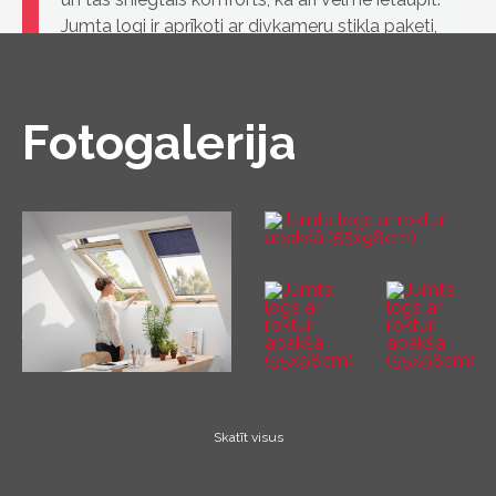
Jumta logi ir aprīkoti ar divkameru stikla paketi,
kas ļauj māju saglabāt siltu arī skarbā ziemā.
Fotogalerija
Skatīt visus