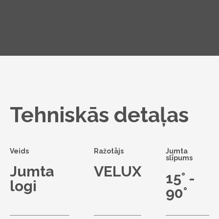
Tehniskās detaļas
Veids
Ražotājs
Jumta
slīpums
Jumta
VELUX
15° -
logi
90°