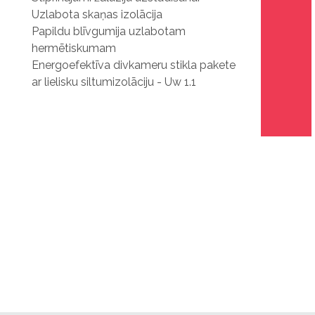
Uzlabota skaņas izolācija
Papildu blīvgumija uzlabotam
hermētiskumam
Energoefektīva divkameru stikla pakete
ar lielisku siltumizolāciju - Uw 1.1