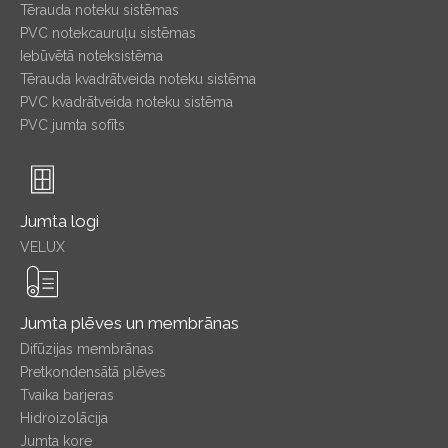
Tērauda noteku sistēmas
PVC notekcauruļu sistēmas
Iebūvētā noteksistēma
Tērauda kvadrātveida noteku sistēma
PVC kvadrātveida noteku sistēma
PVC jumta sofīts
Jumta logi
VELUX
Jumta plēves un membrānas
Difūzijas membrānas
Pretkondensātā plēves
Tvaika barjeras
Hidroizolācija
Jumta kore