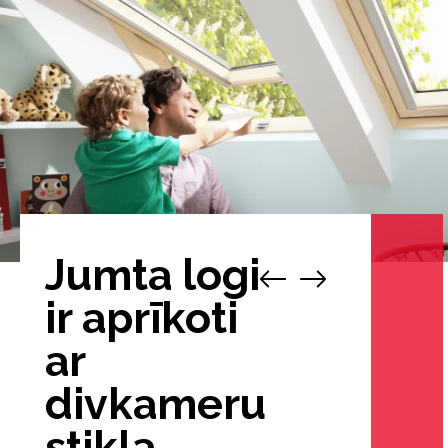
Jumta logi
1
/
1
ir aprīkoti
ar
divkameru
stikla