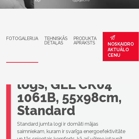
logi
(55x98cm)
FOTOGALERIJA
TEHNISKĀS
PRODUKTA
DETAĻAS
APRAKSTS
NOSKAIDRO
AKTUĀLO
CENU
VELUX jumta
logs, GLL CK04
1061B, 55x98cm,
Standard
Standard jumta logi ir domāti mājas
saimniekam, kuram ir svarīga energoefektivitāte
un tās sniegtais komforts, kā arī vēlme ietaupīt.