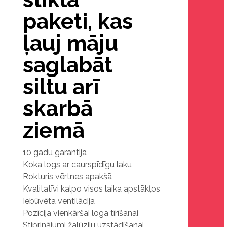
paketi, kas
ļauj māju
saglabāt
siltu arī
skarbā
ziemā
10 gadu garantija
Koka logs ar caurspīdīgu laku
Rokturis vērtnes apakšā
Kvalitatīvi kalpo visos laika apstākļos
Iebūvēta ventilācija
Pozīcija vienkāršai loga tīrīšanai
Stiprinājumi žalūziju uzstādīšanai