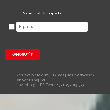
Saņemt atbildi e-pastā
NOSUTĪT
Nosūtiet pieteikumu un mēs jums piedāvāsim
labāko risinājumu.
Nav laika gaidīt? Zvani:
+371 277 03 577