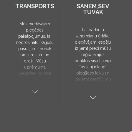
TRANSPORTS
SAŅEM SEV
TUVĀK
Mēs piedāvājam
Lai padarītu
piegādes
saņemšanu ērtāku,
pakalpojumus, lai
piedāvājam iespēju
nodrošinātu, ka jūsu
izņemt preci mūsu
pasūtījums nonāk
reģionālajos
pie jums ātri un
punktos visā Latvijā.
droši. Mūsu
Tas ļauj ietaupīt
uzņēmuma
piegādes laiku un
piegādes politika
saņemt pasūtījumu
paredz, ka preces
sev tuvākajā vietā.
tiks piegādātas tieši
Pieejamie
uz jūsu norādīto
saņemšanas punkti:
adresi, un to laiks
Aloja, Alūksne, Balvi,
tiks noteikts pēc
Cēsis, Gulbene,
individuālas
Jēkabpils, Kandava,
vienošanās ar mūsu
Kuldīga, Limbaži,
menedžeri.
Madona, Ragana,
Piegādes