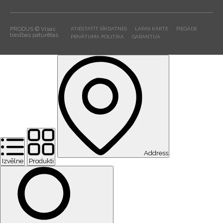
PRODUS © Visas
ATIESTATĪT SĪKDATNES
LAPAS KARTE
PIEGĀDE
tiesības paturētas
PRIVĀTUMA POLITIKA
GARANTIJA
Address
Izvēlne
Produkti