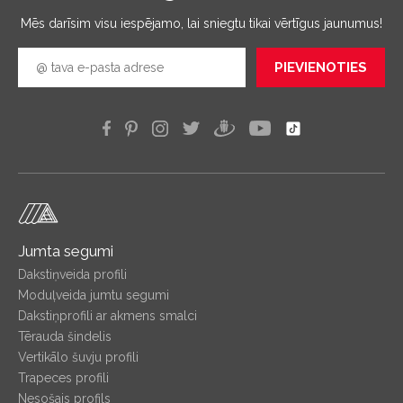
Mēs darīsim visu iespējamo, lai sniegtu tikai vērtīgus jaunumus!
PIEVIENOTIES
Jumta segumi
Dakstiņveida profili
Moduļveida jumtu segumi
Dakstiņprofili ar akmens smalci
Tērauda šindelis
Vertikālo šuvju profili
Trapeces profili
Nesošais profils