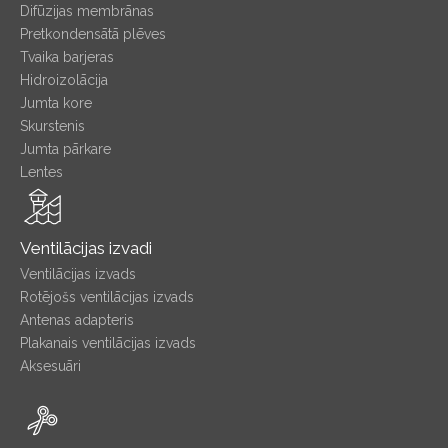
Difūzijas membrānas
Pretkondensātā plēves
Tvaika barjeras
Hidroizolācija
Jumta kore
Skurstenis
Jumta pārkare
Lentes
Ventilācijas izvadi
Ventilācijas izvads
Rotējošs ventilācijas izvads
Antenas adapteris
Plakanais ventilācijas izvads
Aksesuāri