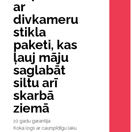
ar
divkameru
stikla
paketi, kas
ļauj māju
saglabāt
siltu arī
skarbā
ziemā
10 gadu garantija
Koka logs ar caurspīdīgu laku