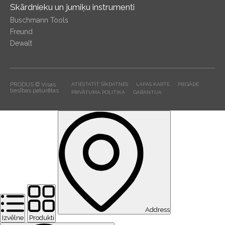
Skārdnieku un jumiķu instrumenti
Buschmann Tools
Freund
Dewalt
PRODUS © Visas
ATIESTATĪT SĪKDATNES
LAPAS KARTE
PIEGĀDE
tiesības paturētas
PRIVĀTUMA POLITIKA
GARANTIJA
Address
Izvēlne
Produkti