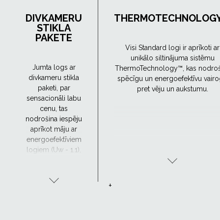
DIVKAMERU
THERMOTECHNOLOG
STIKLA
PAKETE
Visi Standard logi ir aprīkoti ar
unikālo siltinājuma sistēmu
Jumta logs ar
ThermoTechnology™, kas nodroš
divkameru stikla
spēcīgu un energoefektīvu vair
paketi, par
pret vēju un aukstumu.
sensacionāli labu
cenu, tas
nodrošina iespēju
aprīkot māju ar
energoefektīviem
logiem (Uw - 1.1),
par to maksājot
pieņemamu
cenu.
+