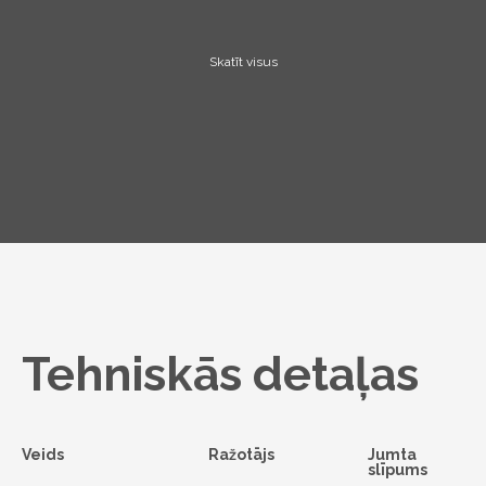
Skatīt visus
Tehniskās detaļas
Veids
Ražotājs
Jumta
slīpums