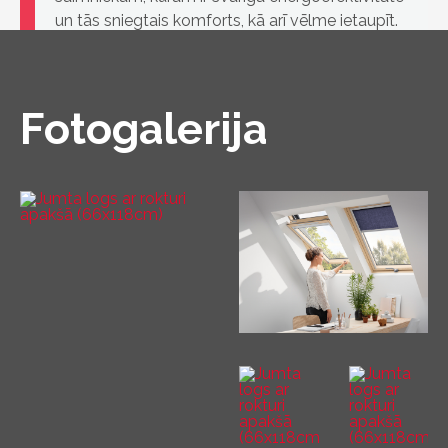
un tās sniegtais komforts, kā arī vēlme ietaupīt.
Jumta logi ir aprīkoti ar divkameru stikla paketi,
kas ļauj māju saglabāt siltu arī skarbā ziemā.
Fotogalerija