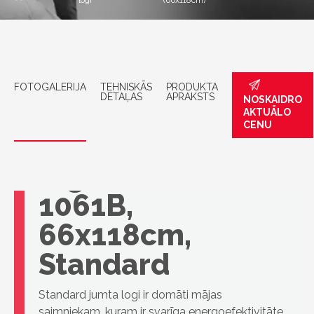
logi
(66x118cm)
FOTOGALERIJA
TEHNISKĀS
PRODUKTA
DETAĻAS
APRAKSTS
NOSKAIDRO
AKTUĀLO
CENU
VELUX jumta
logs, GLL FK06
1061B,
66x118cm,
Standard
Standard jumta logi ir domāti mājas
saimniekam, kuram ir svarīga energoefektivitāte