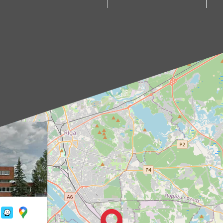
Aloja, Alūksne, Balvi,
tiks noteikts pēc
Cēsis, Gulbene,
individuālas
Jēkabpils, Kandava,
vienošanās ar mūsu
Kuldīga, Limbaži,
menedžeri.
Madona, Ragana,
Piegādes
Roja, Salacgrīva,
pakalpojums ir
Saulkrasti, Talsi,
pieejams tikai darba
Tukums, Valka,
dienās. Mūsu kurjers
Valmiera.
iepriekš ar jums
Kā sazināties?
sazināsies, lai
Izvēlies sev tuvāko
pārliecinātos par
punktu un raksti uz
piegādes adresi un
attiecīgo e-pasta
paziņotu par
adresi (piemēram,
paredzamo
aloja@produs.lv
,
piegādes laiku.
cesis@produs.lv
,
tukums@produs.lv
u.c.), lai noskaidrotu
pasūtījuma
saņemšanas laiku,
vienotos par ērtāko