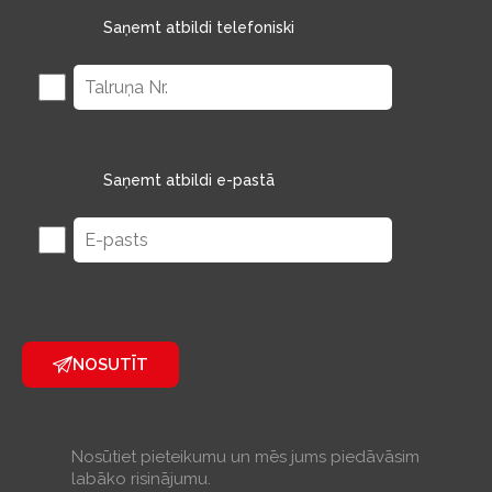
Saņemt atbildi telefoniski
Saņemt atbildi e-pastā
NOSUTĪT
Nosūtiet pieteikumu un mēs jums piedāvāsim
labāko risinājumu.