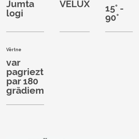
Jumta
VELUX
15° -
logi
90°
Vērtne
var
pagriezt
par 180
grādiem