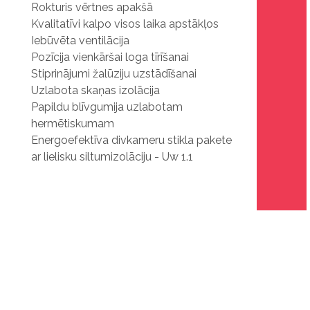
Rokturis vērtnes apakšā
Kvalitatīvi kalpo visos laika apstākļos
Iebūvēta ventilācija
Pozīcija vienkāršai loga tīrīšanai
Stiprinājumi žalūziju uzstādīšanai
Uzlabota skaņas izolācija
Papildu blīvgumija uzlabotam
hermētiskumam
Energoefektīva divkameru stikla pakete
ar lielisku siltumizolāciju - Uw 1.1