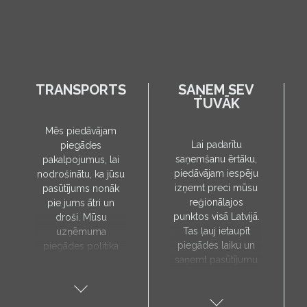
TRANSPORTS
SAŅEM SEV
TUVĀK
Mēs piedāvājam
Lai padarītu
piegādes
saņemšanu ērtāku,
pakalpojumus, lai
piedāvājam iespēju
nodrošinātu, ka jūsu
izņemt preci mūsu
pasūtījums nonāk
reģionālajos
pie jums ātri un
punktos visā Latvijā.
droši. Mūsu
Tas ļauj ietaupīt
uzņēmuma
piegādes laiku un
piegādes politika
saņemt pasūtījumu
paredz, ka preces
sev tuvākajā vietā.
tiks piegādātas tieši
Pieejamie
uz jūsu norādīto
saņemšanas punkti:
adresi, un to laiks