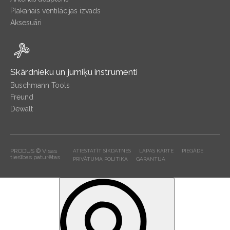
Plakanais ventilācijas izvads
Aksesuāri
Skārdnieku un jumiķu instrumenti
Buschmann Tools
Freund
Dewalt
PRODUS © Visas
ATIESTATĪT SĪKDATNES
LAPAS KARTE
PIEGĀDE
tiesības paturētas
PRIVĀTUMA POLITIKA
GARANTIJA