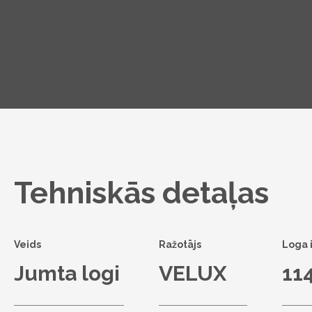
Tehniskās detaļas
Veids
Ražotājs
Loga 
Jumta logi
VELUX
11