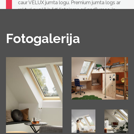
caur VELUX jumta logu. Premium jumta logs ar
rokturi augšā ir ērti lietojams arī gadījumos, ja
zem tā atrodas mēbeles.
Fotogalerija