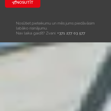
NOSUTĪT
Nosūtiet pieteikumu un mēs jums piedāvāsim
labāko risinājumu.
Nav laika gaidīt? Zvani:
+371 277 03 577