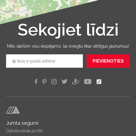
Sekojiet līdzi
Leaflet
|
©
OpenStreetMap
Mēs darīsim visu iespējamo, lai sniegtu tikai vērtīgus jaunumus!
PIEVIENOTIES
Jumta segumi
Dakstiņveida profili