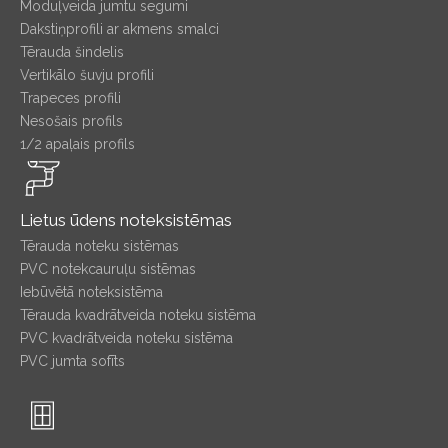
Moduļveida jumtu segumi
Dakstiņprofili ar akmens smalci
Tērauda šindelis
Vertikālo šuvju profili
Trapeces profili
Nesošais profils
1/2 apaļais profils
Lietus ūdens noteksistēmas
Tērauda noteku sistēmas
PVC notekcauruļu sistēmas
Iebūvētā noteksistēma
Tērauda kvadrātveida noteku sistēma
PVC kvadrātveida noteku sistēma
PVC jumta sofīts