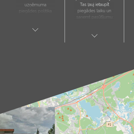
Tas ļauj ietaupīt
uzņēmuma
piegādes laiku un
piegādes politika
saņemt pasūtījumu
paredz, ka preces
sev tuvākajā vietā.
tiks piegādātas tieši
Pieejamie
uz jūsu norādīto
saņemšanas punkti:
adresi, un to laiks
Aloja, Alūksne, Balvi,
tiks noteikts pēc
Cēsis, Gulbene,
individuālas
Jēkabpils, Kandava,
vienošanās ar mūsu
Kuldīga, Limbaži,
menedžeri.
Madona, Ragana,
Piegādes
Roja, Salacgrīva,
pakalpojums ir
Saulkrasti, Talsi,
pieejams tikai darba
Tukums, Valka,
dienās. Mūsu kurjers
Valmiera.
iepriekš ar jums
Kā sazināties?
sazināsies, lai
Izvēlies sev tuvāko
pārliecinātos par
punktu un raksti uz
piegādes adresi un
attiecīgo e-pasta
paziņotu par
adresi (piemēram,
paredzamo
aloja@produs.lv
,
piegādes laiku.