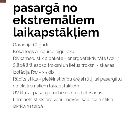
pasargā no
ekstremāliem
laikapstākļiem
Garantija 10 gadi
Koka logs ar caurspīdīgu laku
Divkameru stikla pakete - energoefektivitāte Uw 1,1
Slāpē ārā esošo troksni un lietus troksni - skaņas
izolācija Rw - 35 db
Rūdīts stikls - piešķir stiprību ārējai rūtij, lai pasargātu
no ekstremāliem laikapstākļiem
UV filtrs - pasargā mēbeles no izbalēšanas
Laminēts stikls drošībai - novērš saplīsuša stikla
iekrišanu telpā