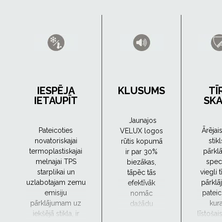
IESPĒJA
KLUSUMS
TĪ
IETAUPĪT
SK
Jaunajos
Pateicoties
Ārējai
VELUX logos
novatoriskajai
stikl
rūtis kopumā
termoplastiskajai
pārklā
ir par 30%
melnajai TPS
spec
biezākas,
starplikai un
viegli 
tāpēc tās
uzlabotajam zemu
pārklā
efektīvāk
emisiju
pateic
nomāc
pārklājumam uz
kur
dažādu
iekšējā stikla, ir
līstošai
frekvenču