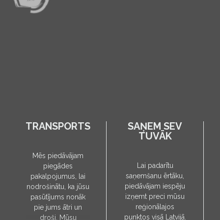
TRANSPORTS
SAŅEM SEV
TUVĀK
Mēs piedāvājam
Lai padarītu
piegādes
saņemšanu ērtāku,
pakalpojumus, lai
piedāvājam iespēju
nodrošinātu, ka jūsu
izņemt preci mūsu
pasūtījums nonāk
reģionālajos
pie jums ātri un
punktos visā Latvijā.
droši. Mūsu