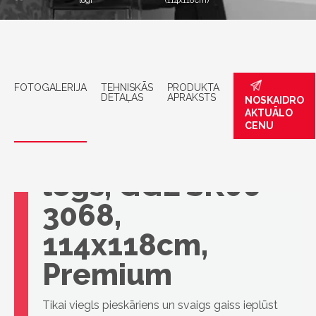
logi
(114x118cm)
FOTOGALERIJA
TEHNISKĀS
PRODUKTA
DETAĻAS
APRAKSTS
NOSKAIDRO
AKTUĀLO
CENU
VELUX jumta
logs, GGL SK06
3068,
114x118cm,
Premium
Tikai viegls pieskāriens un svaigs gaiss ieplūst