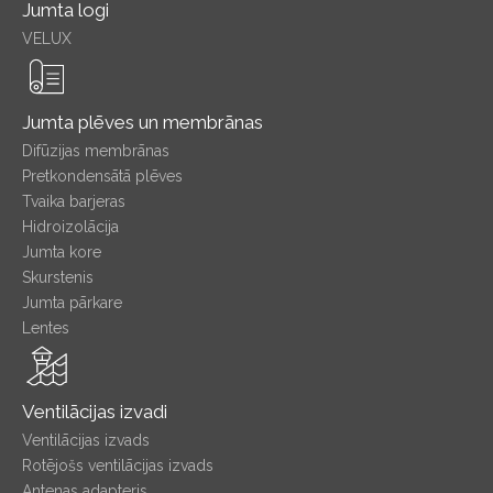
Jumta logi
VELUX
Jumta plēves un membrānas
Difūzijas membrānas
Pretkondensātā plēves
Tvaika barjeras
Hidroizolācija
Jumta kore
Skurstenis
Jumta pārkare
Lentes
Ventilācijas izvadi
Ventilācijas izvads
Rotējošs ventilācijas izvads
Antenas adapteris