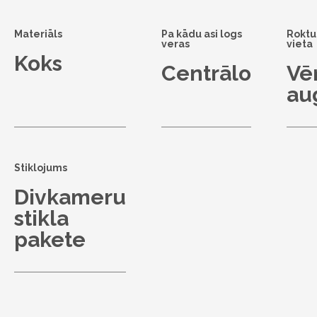
Materiāls
Pa kādu asi logs
Roktu
veras
vieta
Koks
Centrālo
Vē
au
Stiklojums
Divkameru
stikla
pakete