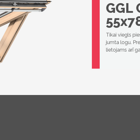
GGL 
55x7
Tikai viegls pi
jumta logu. Pre
lietojams arī 