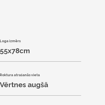
Loga izmērs
55x78cm
Roktura atrašanās vieta
Vērtnes augšā