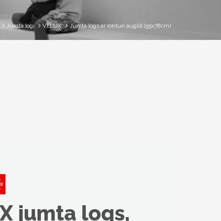
Jumta logi
VELUX
Jumta logs ar rokturi augšā (55x78cm)
X jumta logs,