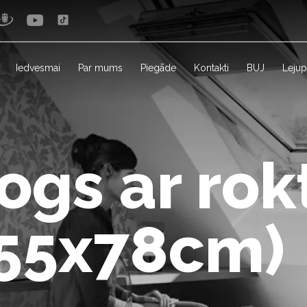
Iedvesmai
Par mums
Piegāde
Kontakti
BUJ
Lejup
ogs ar rok
(55x78cm)