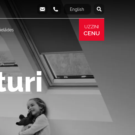
English
Русский
info@produs.lv
277 03 577
277 68 177
277 78 8
UZZINI
ielādes
CENU
turi