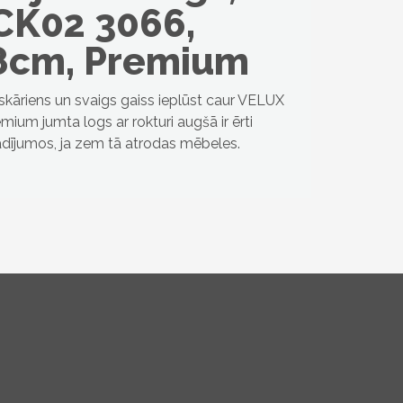
CK02 3066,
8cm, Premium
eskāriens un svaigs gaiss ieplūst caur VELUX
mium jumta logs ar rokturi augšā ir ērti
gadījumos, ja zem tā atrodas mēbeles.