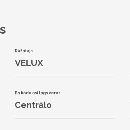
s
Ražotājs
VELUX
Pa kādu asi logs veras
Centrālo