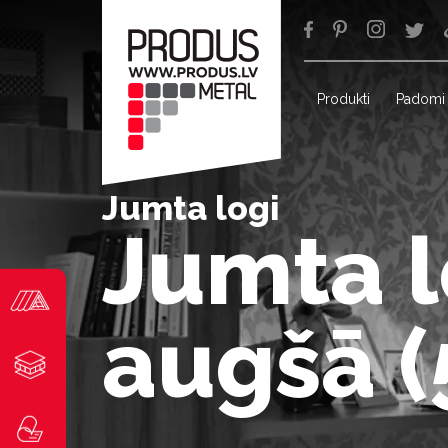
Produkti
Padomi
Jumta logi
Jumta l
augšā 