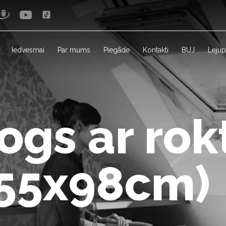
Iedvesmai
Par mums
Piegāde
Kontakti
BUJ
Lejup
ogs ar rok
(55x98cm)