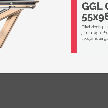
GGL 
55x9
Tikai viegls pi
jumta logu. Pre
lietojams arī 