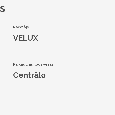
s
Ražotājs
VELUX
Pa kādu asi logs veras
Centrālo