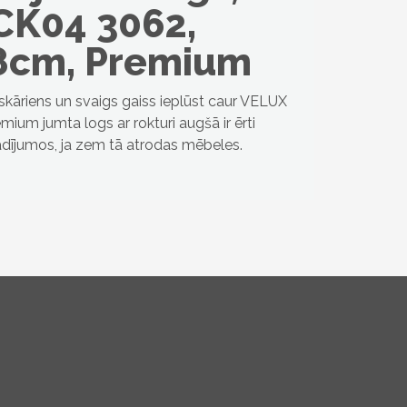
CK04 3062,
8cm, Premium
eskāriens un svaigs gaiss ieplūst caur VELUX
mium jumta logs ar rokturi augšā ir ērti
gadījumos, ja zem tā atrodas mēbeles.