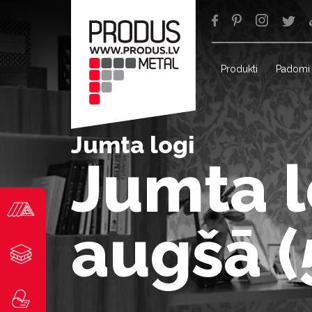
Produkti
Padomi
Jumta logi
Jumta l
augšā 