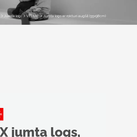
Jumta logi
VELUX
Jumta logs ar rokturi augšā (55x98cm)
X jumta logs,