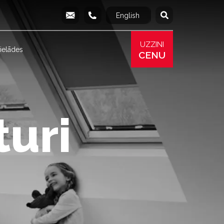
English
Русский
info@produs.lv
277 03 577
277 68 177
277 78 8
UZZINI
ielādes
CENU
turi