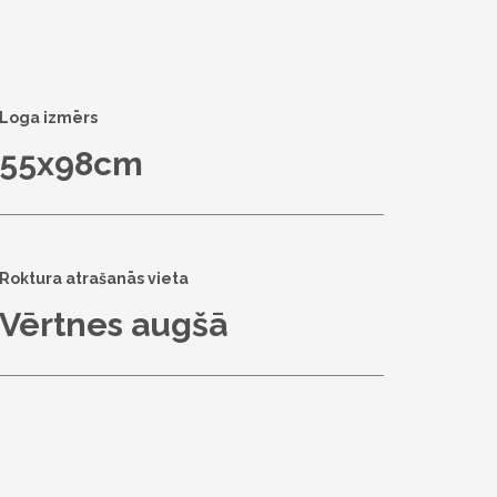
Loga izmērs
55x98cm
Roktura atrašanās vieta
Vērtnes augšā