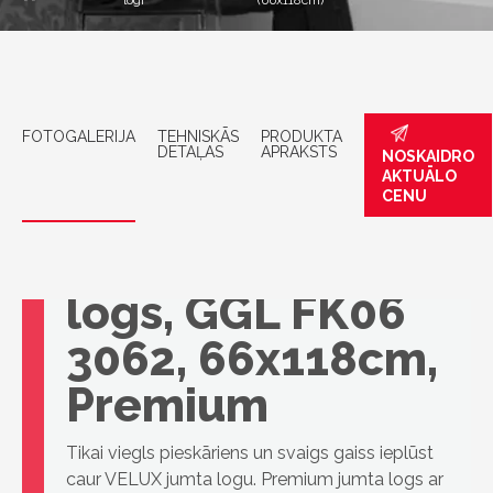
logi
(66x118cm)
FOTOGALERIJA
TEHNISKĀS
PRODUKTA
DETAĻAS
APRAKSTS
NOSKAIDRO
AKTUĀLO
CENU
VELUX jumta
logs, GGL FK06
3062, 66x118cm,
Premium
Tikai viegls pieskāriens un svaigs gaiss ieplūst
caur VELUX jumta logu. Premium jumta logs ar