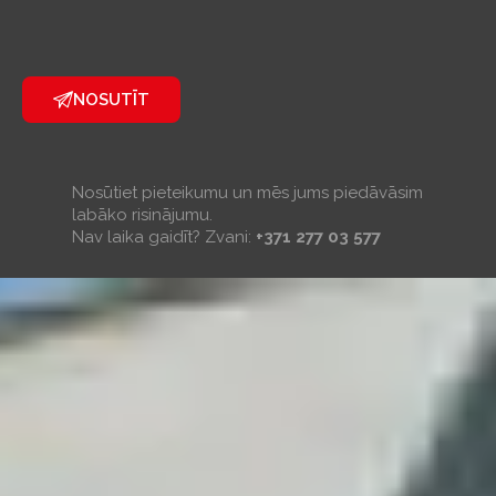
NOSUTĪT
Nosūtiet pieteikumu un mēs jums piedāvāsim
labāko risinājumu.
Nav laika gaidīt? Zvani:
+371 277 03 577