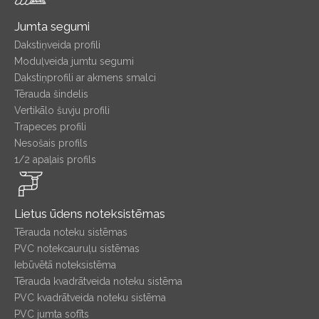
Jumta segumi
Dakstiņveida profili
Moduļveida jumtu segumi
Dakstiņprofili ar akmens smalci
Tērauda šindelis
Vertikālo šuvju profili
Trapeces profili
Nesošais profils
1/2 apaļais profils
Lietus ūdens noteksistēmas
Tērauda noteku sistēmas
PVC notekcauruļu sistēmas
Iebūvētā noteksistēma
Tērauda kvadrātveida noteku sistēma
PVC kvadrātveida noteku sistēma
PVC jumta sofīts