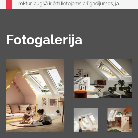
rokturi augšā ir ērti lietojams arī gadījumos, ja
zem tā atrodas mēbeles.
Fotogalerija