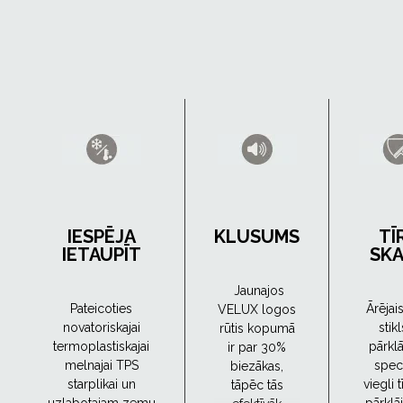
IESPĒJA
KLUSUMS
TĪ
IETAUPĪT
SK
Jaunajos
Pateicoties
Ārējai
VELUX logos
novatoriskajai
stikl
rūtis kopumā
termoplastiskajai
pārklā
ir par 30%
melnajai TPS
spec
biezākas,
starplikai un
viegli 
tāpēc tās
uzlabotajam zemu
pārklā