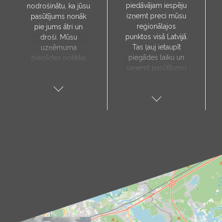
piedāvājam iespēju
nodrošinātu, ka jūsu
izņemt preci mūsu
pasūtījums nonāk
reģionālajos
pie jums ātri un
punktos visā Latvijā.
droši. Mūsu
Tas ļauj ietaupīt
uzņēmuma
piegādes laiku un
piegādes politika
saņemt pasūtījumu
paredz, ka preces
sev tuvākajā vietā.
tiks piegādātas tieši
Pieejamie
uz jūsu norādīto
saņemšanas punkti:
adresi, un to laiks
Aloja, Alūksne, Balvi,
tiks noteikts pēc
Cēsis, Gulbene,
individuālas
Jēkabpils, Kandava,
vienošanās ar mūsu
Kuldīga, Limbaži,
menedžeri.
Madona, Ragana,
Piegādes
Roja, Salacgrīva,
pakalpojums ir
Saulkrasti, Talsi,
pieejams tikai darba
Tukums, Valka,
dienās. Mūsu kurjers
Valmiera.
iepriekš ar jums
Kā sazināties?
sazināsies, lai
Izvēlies sev tuvāko
pārliecinātos par