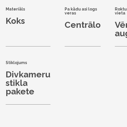
Materiāls
Pa kādu asi logs
Roktu
veras
vieta
Koks
Centrālo
Vē
au
Stiklojums
Divkameru
stikla
pakete