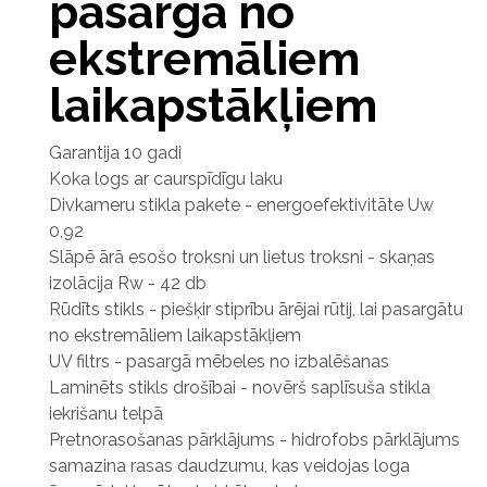
pasargā no
ekstremāliem
laikapstākļiem
Garantija 10 gadi
Koka logs ar caurspīdīgu laku
Divkameru stikla pakete - energoefektivitāte Uw
0,92
Slāpē ārā esošo troksni un lietus troksni - skaņas
izolācija Rw - 42 db
Rūdīts stikls - piešķir stiprību ārējai rūtij, lai pasargātu
no ekstremāliem laikapstākļiem
UV filtrs - pasargā mēbeles no izbalēšanas
Laminēts stikls drošībai - novērš saplīsuša stikla
iekrišanu telpā
Pretnorasošanas pārklājums - hidrofobs pārklājums
samazina rasas daudzumu, kas veidojas loga