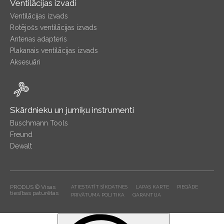
Ventilācijas izvadi
Ventilācijas izvads
Rotējošs ventilācijas izvads
Antenas adapteris
Plakanais ventilācijas izvads
Aksesuāri
Skārdnieku un jumiķu instrumenti
Buschmann Tools
Freund
Dewalt
PRODUS © Visas
ATIESTATĪT SĪKDATNES
LAPAS KARTE
PIEGĀDE
tiesības paturētas
PRIVĀTUMA POLITIKA
GARANTIJA