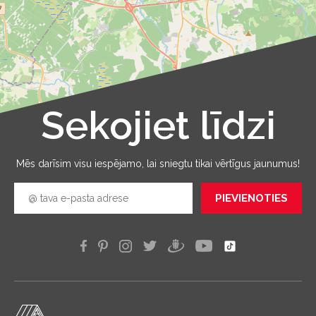
Sekojiet līdzi
Leaflet
|
©
OpenStreetMap
Mēs darīsim visu iespējamo, lai sniegtu tikai vērtīgus jaunumus!
PIEVIENOTIES