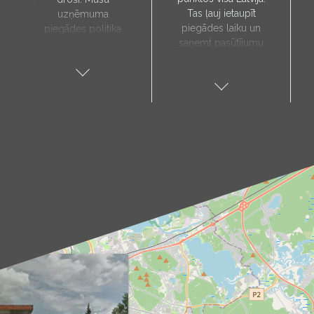
Tas ļauj ietaupīt
uzņēmuma
piegādes laiku un
piegādes politika
saņemt pasūtījumu
paredz, ka preces
sev tuvākajā vietā.
tiks piegādātas tieši
Pieejamie
uz jūsu norādīto
saņemšanas punkti:
adresi, un to laiks
Aloja, Alūksne, Balvi,
tiks noteikts pēc
Cēsis, Gulbene,
individuālas
Jēkabpils, Kandava,
vienošanās ar mūsu
Kuldīga, Limbaži,
menedžeri.
Madona, Ragana,
Piegādes
Roja, Salacgrīva,
pakalpojums ir
Saulkrasti, Talsi,
pieejams tikai darba
Tukums, Valka,
dienās. Mūsu kurjers
Valmiera.
iepriekš ar jums
Kā sazināties?
sazināsies, lai
Izvēlies sev tuvāko
pārliecinātos par
punktu un raksti uz
piegādes adresi un
attiecīgo e-pasta
paziņotu par
adresi (piemēram,
paredzamo
aloja@produs.lv
,
piegādes laiku.