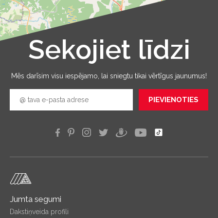
Sekojiet līdzi
Leaflet
|
©
OpenStreetMap
Mēs darīsim visu iespējamo, lai sniegtu tikai vērtīgus jaunumus!
PIEVIENOTIES
Jumta segumi
Dakstiņveida profili