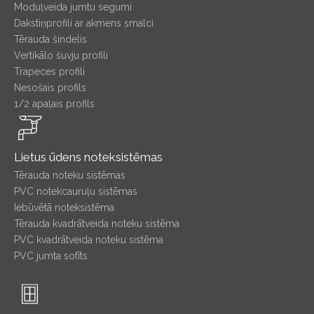
Moduļveida jumtu segumi
Dakstiņprofili ar akmens smalci
Tērauda šindelis
Vertikālo šuvju profili
Trapeces profili
Nesošais profils
1/2 apaļais profils
Lietus ūdens noteksistēmas
Tērauda noteku sistēmas
PVC notekcauruļu sistēmas
Iebūvētā noteksistēma
Tērauda kvadrātveida noteku sistēma
PVC kvadrātveida noteku sistēma
PVC jumta sofīts