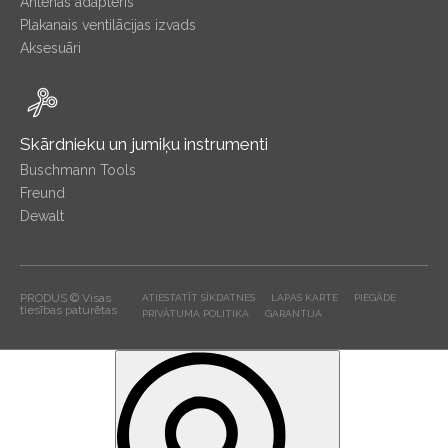
Antenas adapteris
Plakanais ventilācijas izvads
Aksesuāri
Skārdnieku un jumiķu instrumenti
Buschmann Tools
Freund
Dewalt
PRODUS © Visas
ATIESTATĪT SĪKDATNES
LAPAS KARTE
PIEGĀDE
tiesības paturētas
PRIVĀTUMA POLITIKA
GARANTIJA