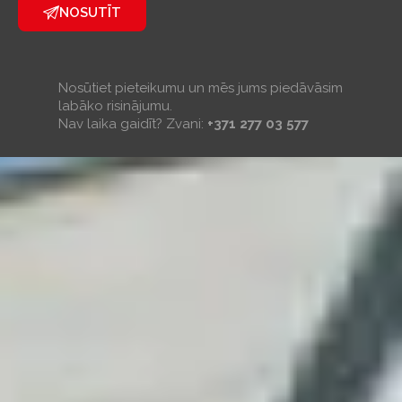
NOSUTĪT
Nosūtiet pieteikumu un mēs jums piedāvāsim
labāko risinājumu.
Nav laika gaidīt? Zvani:
+371 277 03 577