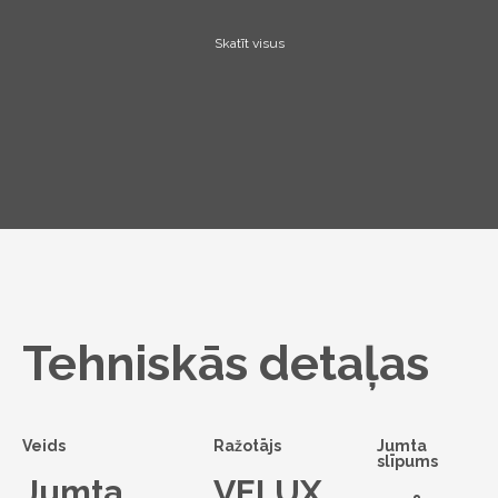
Skatīt visus
Tehniskās detaļas
Veids
Ražotājs
Jumta
slīpums
Jumta
VELUX