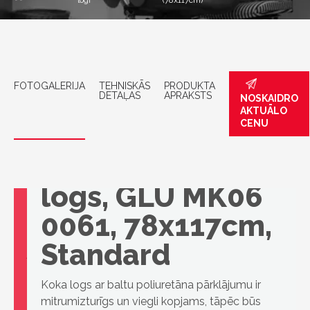
logi
(78x117cm)
FOTOGALERIJA
TEHNISKĀS
PRODUKTA
DETAĻAS
APRAKSTS
NOSKAIDRO
AKTUĀLO
CENU
VELUX jumta
logs, GLU MK06
0061, 78x117cm,
Standard
Koka logs ar baltu poliuretāna pārklājumu ir
mitrumizturīgs un viegli kopjams, tāpēc būs