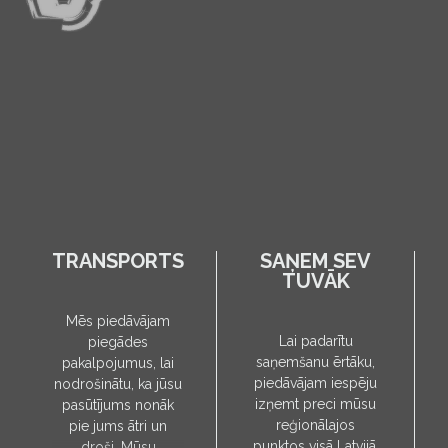
TRANSPORTS
SAŅEM SEV
TUVĀK
Mēs piedāvājam
Lai padarītu
piegādes
saņemšanu ērtāku,
pakalpojumus, lai
piedāvājam iespēju
nodrošinātu, ka jūsu
izņemt preci mūsu
pasūtījums nonāk
reģionālajos
pie jums ātri un
punktos visā Latvijā.
droši. Mūsu