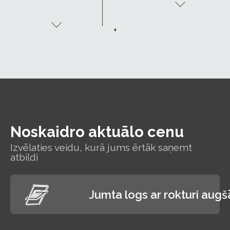
lieliskās
siltumizolācijas
īpašības ļauj
+
baudīt
komfortablu
temperatūru
telpās, maksājot
mazāk par apkuri.
Noskaidro aktuālo cenu
Izvēlaties veidu, kurā jums ērtāk saņemt
atbildi
Jumta logs ar rokturi aug