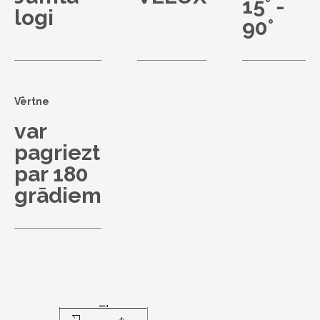
15° -
logi
90°
Vērtne
var
pagriezt
par 180
grādiem