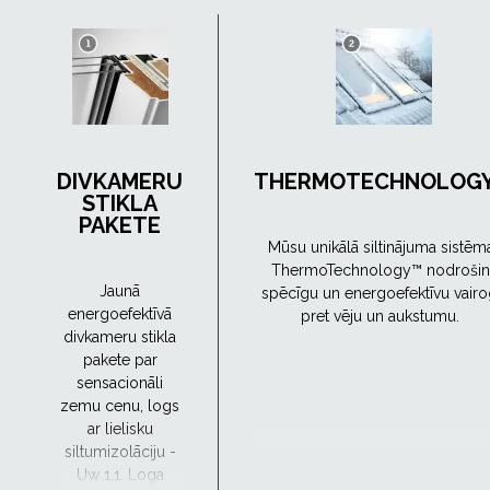
DIVKAMERU
THERMOTECHNOLOG
STIKLA
PAKETE
Mūsu unikālā siltinājuma sistēm
ThermoTechnology™ nodrošin
Jaunā
spēcīgu un energoefektīvu vair
energoefektīvā
pret vēju un aukstumu.
divkameru stikla
pakete par
sensacionāli
zemu cenu, logs
ar lielisku
siltumizolāciju -
Uw 1,1. Loga