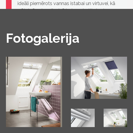
ideāli piemērots vannas istabai un virtuvei, kā
arī telpām, kur dizainā iederas baltie logi.
Fotogalerija