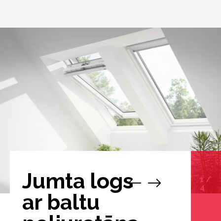
Jumta logs
1
/
4
ar baltu