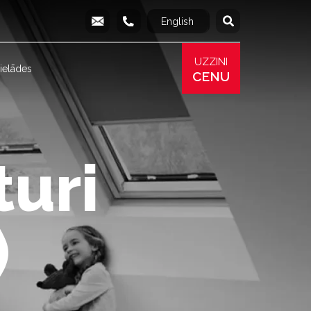
English
Русский
info@produs.lv
277 03 577
277 68 177
277 78 8
UZZINI
ielādes
CENU
turi
)