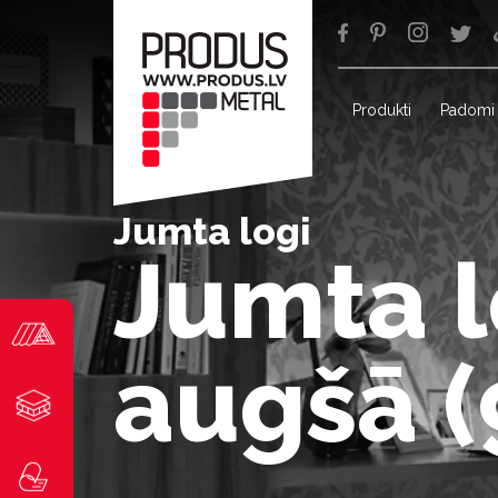
Produkti
Padomi
Jumta logi
Jumta l
augšā 