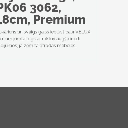
PK06 3062,
18cm, Premium
eskāriens un svaigs gaiss ieplūst caur VELUX
mium jumta logs ar rokturi augšā ir ērti
gadījumos, ja zem tā atrodas mēbeles.