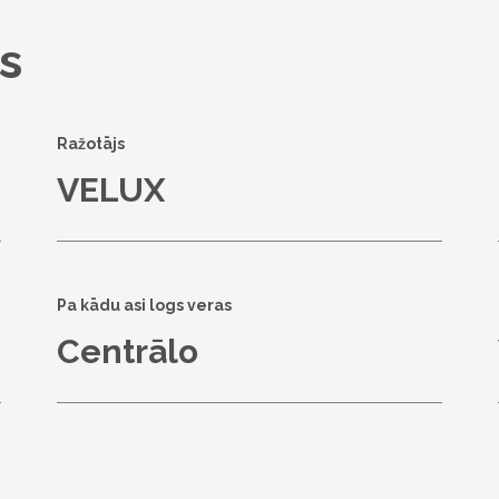
s
Ražotājs
VELUX
Pa kādu asi logs veras
Centrālo