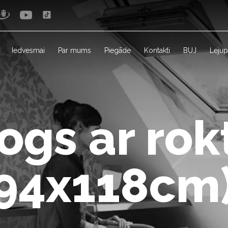
Iedvesmai
Par mums
Piegāde
Kontakti
BUJ
Lejup
ogs ar rok
(94x118cm