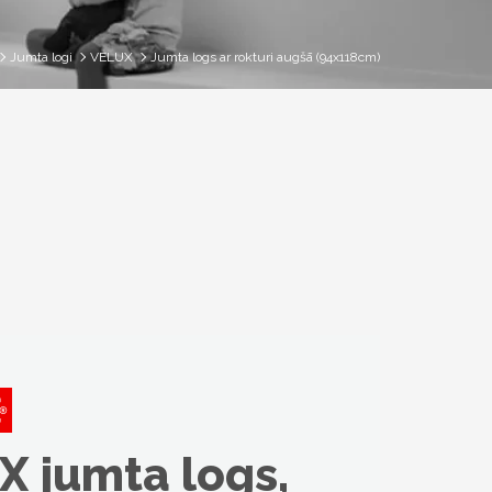
Jumta logi
VELUX
Jumta logs ar rokturi augšā (94x118cm)
X jumta logs,