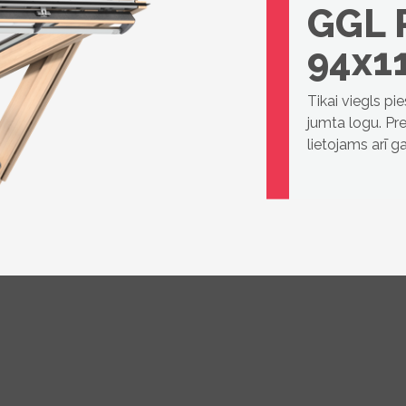
GGL 
94x1
Tikai viegls pi
jumta logu. Pre
lietojams arī 