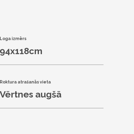
Loga izmērs
94x118cm
Roktura atrašanās vieta
Vērtnes augšā