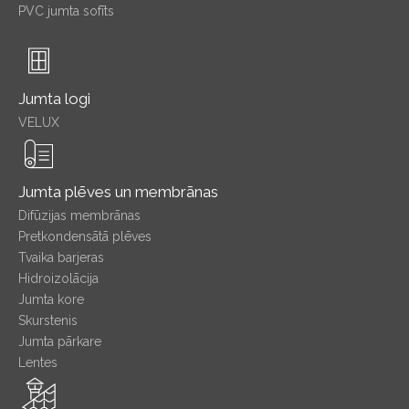
PVC jumta sofīts
Jumta logi
VELUX
Jumta plēves un membrānas
Difūzijas membrānas
Pretkondensātā plēves
Tvaika barjeras
Hidroizolācija
Jumta kore
Skurstenis
Jumta pārkare
Lentes