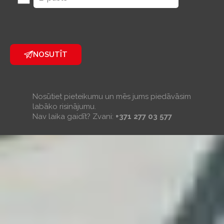
NOSUTĪT
Nosūtiet pieteikumu un mēs jums piedāvāsim
labāko risinājumu.
Nav laika gaidīt? Zvani:
+371 277 03 577