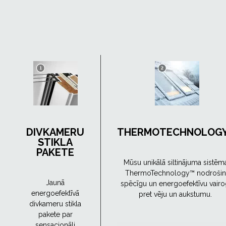
DIVKAMERU
THERMOTECHNOLOG
STIKLA
PAKETE
Mūsu unikālā siltinājuma sistēm
ThermoTechnology™ nodrošin
Jaunā
spēcīgu un energoefektīvu vair
energoefektīvā
pret vēju un aukstumu.
divkameru stikla
pakete par
sensacionāli