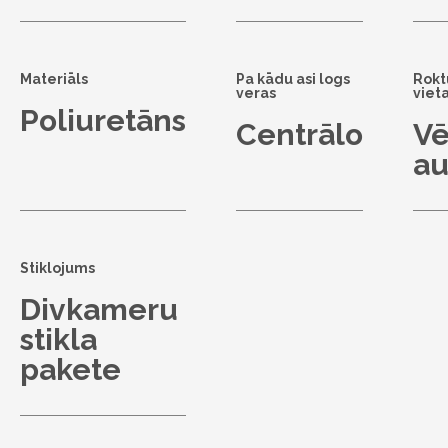
Materiāls
Pa kādu asi logs
Rokt
veras
viet
Poliuretāns
Centrālo
Vē
au
Stiklojums
Divkameru
stikla
pakete