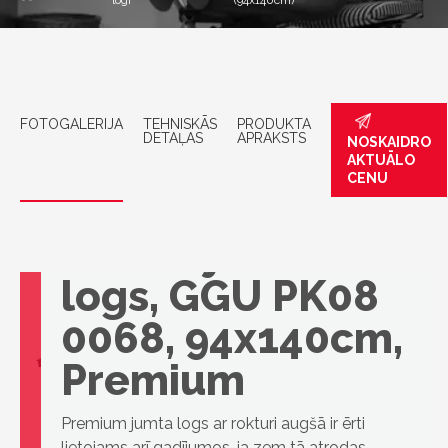
logi
(94x140cm)
FOTOGALERIJA
TEHNISKĀS
PRODUKTA
DETAĻAS
APRAKSTS
NOSKAIDRO
AKTUĀLO
CENU
VELUX jumta
logs, GGU PK08
0068, 94x140cm,
Premium
Premium jumta logs ar rokturi augšā ir ērti
lietojams arī gadījumos, ja zem tā atrodas