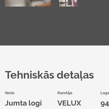
Tehniskās detaļas
Veids
Ražotājs
Loga
Jumta logi
VELUX
9