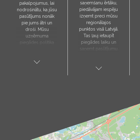
saņemšanu ērtāku,
pakalpojumus, lai
piedāvājam iespēju
nodrošinātu, ka jūsu
izņemt preci mūsu
pasūtījums nonāk
reģionālajos
pie jums ātri un
punktos visā Latvijā.
droši. Mūsu
Tas ļauj ietaupīt
uzņēmuma
piegādes laiku un
piegādes politika
saņemt pasūtījumu
paredz, ka preces
sev tuvākajā vietā.
tiks piegādātas tieši
Pieejamie
uz jūsu norādīto
saņemšanas punkti:
adresi, un to laiks
Aloja, Alūksne, Balvi,
tiks noteikts pēc
Cēsis, Gulbene,
individuālas
Jēkabpils, Kandava,
vienošanās ar mūsu
Kuldīga, Limbaži,
menedžeri.
Madona, Ragana,
Piegādes
Roja, Salacgrīva,
pakalpojums ir
Saulkrasti, Talsi,
pieejams tikai darba
Tukums, Valka,
dienās. Mūsu kurjers
Valmiera.
iepriekš ar jums
Kā sazināties?
sazināsies, lai