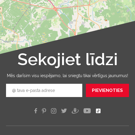
Sekojiet līdzi
Leaflet
|
©
OpenStreetMap
Mēs darīsim visu iespējamo, lai sniegtu tikai vērtīgus jaunumus!
PIEVIENOTIES