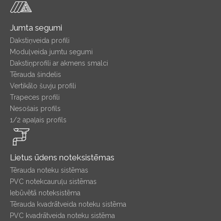
Jumta segumi
Dakstiņveida profili
Moduļveida jumtu segumi
Dakstiņprofili ar akmens smalci
Tērauda šindelis
Vertikālo šuvju profili
Trapeces profili
Nesošais profils
1/2 apaļais profils
Lietus ūdens noteksistēmas
Tērauda noteku sistēmas
PVC notekcauruļu sistēmas
Iebūvētā noteksistēma
Tērauda kvadrātveida noteku sistēma
PVC kvadrātveida noteku sistēma