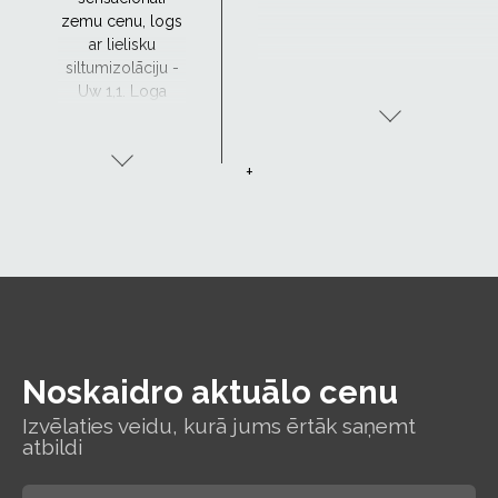
zemu cenu, logs
ar lielisku
siltumizolāciju -
Uw 1,1. Loga
lieliskās
siltumizolācijas
īpašības ļauj
+
baudīt
komfortablu
temperatūru
telpās, maksājot
mazāk par apkuri.
Noskaidro aktuālo cenu
Izvēlaties veidu, kurā jums ērtāk saņemt
atbildi