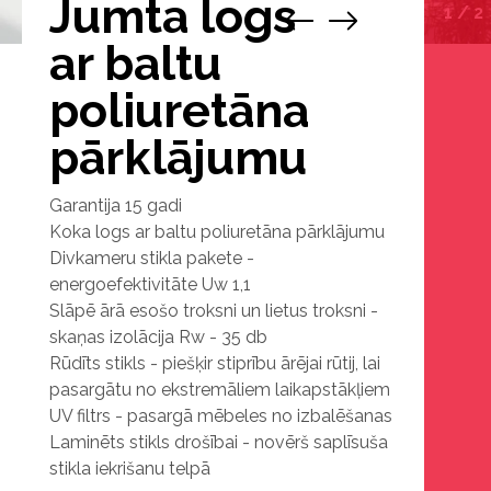
Jumta logs
1
/
2
ar baltu
poliuretāna
pārklājumu
Garantija 15 gadi
Koka logs ar baltu poliuretāna pārklājumu
Divkameru stikla pakete -
energoefektivitāte Uw 1,1
Slāpē ārā esošo troksni un lietus troksni -
skaņas izolācija Rw - 35 db
Rūdīts stikls - piešķir stiprību ārējai rūtij, lai
pasargātu no ekstremāliem laikapstākļiem
UV filtrs - pasargā mēbeles no izbalēšanas
Laminēts stikls drošībai - novērš saplīsuša
stikla iekrišanu telpā