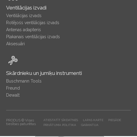
Ventilācijas izvadi
Ventilācijas izvads
Rotējošs ventilācijas izvads
Antenas adapteris
Plakanais ventilācijas izvads
Aksesuāri
Skārdnieku un jumiķu instrumenti
Buschmann Tools
Freund
Dewalt
PRODUS © Visas
ATIESTATĪT SĪKDATNES
LAPAS KARTE
PIEGĀDE
tiesības paturētas
PRIVĀTUMA POLITIKA
GARANTIJA