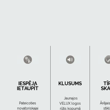
IESPĒJA
KLUSUMS
TĪ
IETAUPĪT
SK
Jaunajos
Pateicoties
Ārējai
VELUX logos
novatoriskajai
stikl
rūtis kopumā