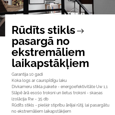
Rūdīts stikls
pasargā no
ekstremāliem
laikapstākļiem
Garantija 10 gadi
Koka logs ar caurspīdīgu laku
Divkameru stikla pakete - energoefektivitāte Uw 1,1
Slāpē ārā esošo troksni un lietus troksni - skaņas
izolācija Rw - 35 db
Rūdīts stikls - piešķir stiprību ārējai rūtij, lai pasargātu
no ekstremāliem laikapstākļiem