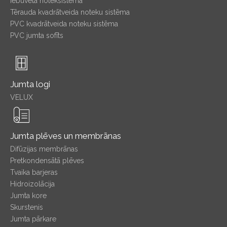
Iebūvētā noteksistēma
Tērauda kvadrātveida noteku sistēma
PVC kvadrātveida noteku sistēma
PVC jumta sofīts
Jumta logi
VELUX
Jumta plēves un membrānas
Difūzijas membrānas
Pretkondensātā plēves
Tvaika barjeras
Hidroizolācija
Jumta kore
Skurstenis
Jumta pārkare