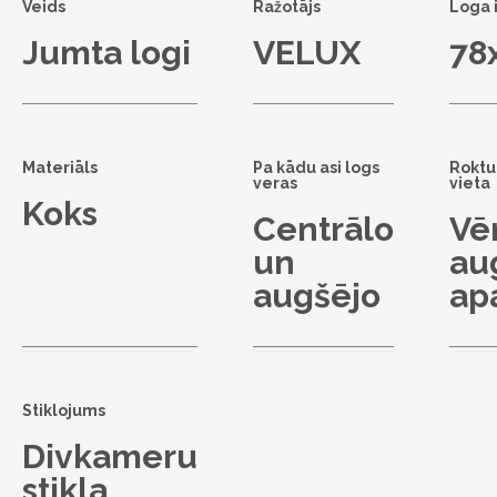
Veids
Ražotājs
Loga 
Jumta logi
VELUX
78
Materiāls
Pa kādu asi logs
Roktu
veras
vieta
Koks
Centrālo
Vē
un
au
augšējo
ap
Stiklojums
Divkameru
stikla