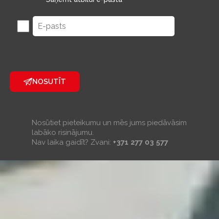
NOSUTĪT
Nosūtiet pieteikumu un mēs jums piedāvāsim
labāko risinājumu.
Nav laika gaidīt? Zvani:
+371 277 03 577