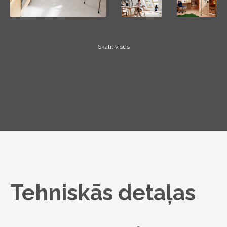
Skatīt visus
Tehniskās detaļas