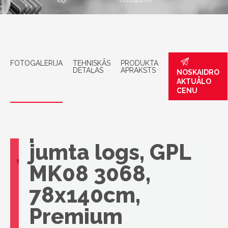
logi
(78x140cm)
FOTOGALERIJA
TEHNISKĀS
PRODUKTA
DETAĻAS
APRAKSTS
NOSKAIDRO
AKTUĀLO
CENU
VELUX
panorāmiskais
jumta logs, GPL
MK08 3068,
78x140cm,
Premium