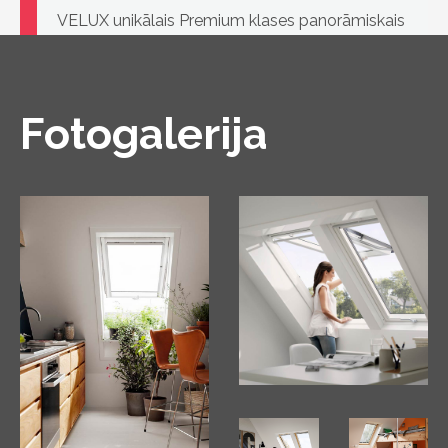
VELUX unikālais Premium klases panorāmiskais
logs ar rokturi gan augšā, gan apakšā, verams
divos veidos.
Fotogalerija