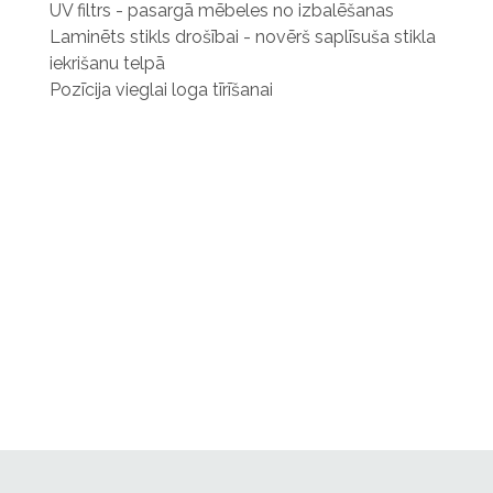
UV filtrs - pasargā mēbeles no izbalēšanas
Laminēts stikls drošībai - novērš saplīsuša stikla
iekrišanu telpā
Pozīcija vieglai loga tīrīšanai