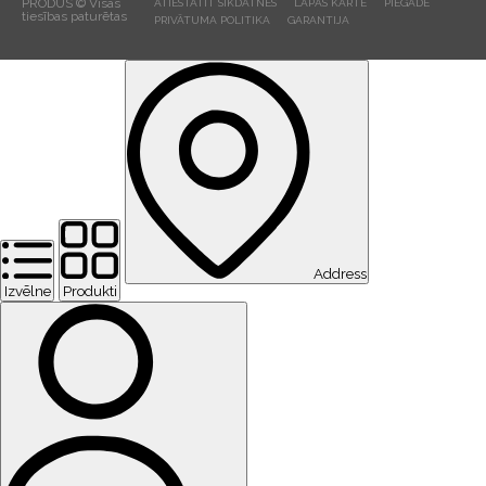
PRODUS © Visas
ATIESTATĪT SĪKDATNES
LAPAS KARTE
PIEGĀDE
tiesības paturētas
PRIVĀTUMA POLITIKA
GARANTIJA
Address
Izvēlne
Produkti