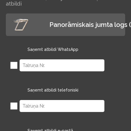
lieliskus
atbildi
apstākļus
darbam un
atpūta
Panorāmiskais jumta logs
Saņemt atbildi WhatsApp
Saņemt atbildi telefoniski
Saņemt atbildi e-pastā