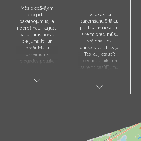
Mēs piedāvājam
Lai padarītu
piegādes
saņemšanu ērtāku,
pakalpojumus, lai
piedāvājam iespēju
nodrošinātu, ka jūsu
izņemt preci mūsu
pasūtījums nonāk
reģionālajos
pie jums ātri un
punktos visā Latvijā.
droši. Mūsu
Tas ļauj ietaupīt
uzņēmuma
piegādes laiku un
piegādes politika
saņemt pasūtījumu
paredz, ka preces
sev tuvākajā vietā.
tiks piegādātas tieši
Pieejamie
uz jūsu norādīto
saņemšanas punkti:
adresi, un to laiks
Aloja, Alūksne, Balvi,
tiks noteikts pēc
Cēsis, Gulbene,
individuālas
Jēkabpils, Kandava,
vienošanās ar mūsu
Kuldīga, Limbaži,
menedžeri.
Madona, Ragana,
Piegādes
Roja, Salacgrīva,
pakalpojums ir
Saulkrasti, Talsi,
pieejams tikai darba
Tukums, Valka,
dienās. Mūsu kurjers