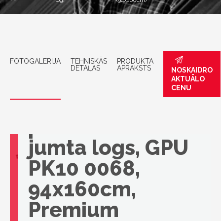
logi
(94x160cm)
FOTOGALERIJA
TEHNISKĀS
PRODUKTA
DETAĻAS
APRAKSTS
NOSKAIDRO
AKTUĀLO
CENU
VELUX
panorāmiskais
jumta logs, GPU
PK10 0068,
94x160cm,
Premium