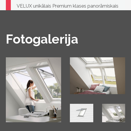
VELUX unikālais Premium klases panorāmiskais
logs ar rokturi gan augšā, gan apakšā, verams
divos veidos.
Fotogalerija