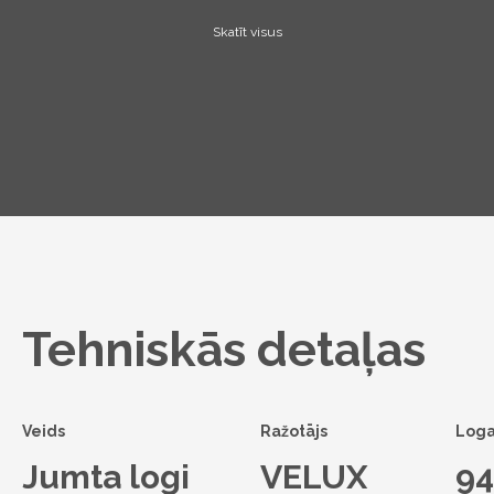
Skatīt visus
Tehniskās detaļas
Veids
Ražotājs
Loga
Jumta logi
VELUX
9