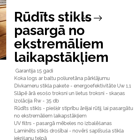
Rūdīts stikls
pasargā no
ekstremāliem
laikapstākļiem
Garantija 15 gadi
Koka logs ar baltu poliuretāna pārklājumu
Divkameru stikla pakete - energoefektivitāte Uw 1,1
Slāpē ārā esošo troksni un lietus troksni - skaņas
izolācija Rw - 35 db
Rūdīts stikls - piešķir stiprību ārējai rūtij, lai pasargātu
no ekstremāliem laikapstākļiem
UV filtrs - pasargā mēbeles no izbalēšanas
Laminēts stikls drošībai - novērš saplīsuša stikla
iekrišanu telpā