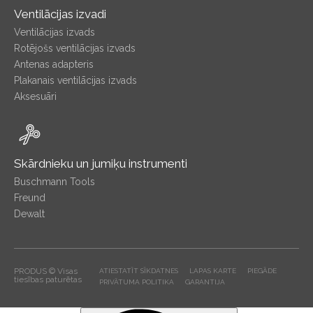
Ventilācijas izvadi
Ventilācijas izvads
Rotējošs ventilācijas izvads
Antenas adapteris
Plakanais ventilācijas izvads
Aksesuāri
Skārdnieku un jumiķu instrumenti
Buschmann Tools
Freund
Dewalt
PRODUS © Visas
ATIESTATĪT SĪKDATNES
LAPAS KARTE
PIEGĀDE
tiesības paturētas
PRIVĀTUMA POLITIKA
GARANTIJA