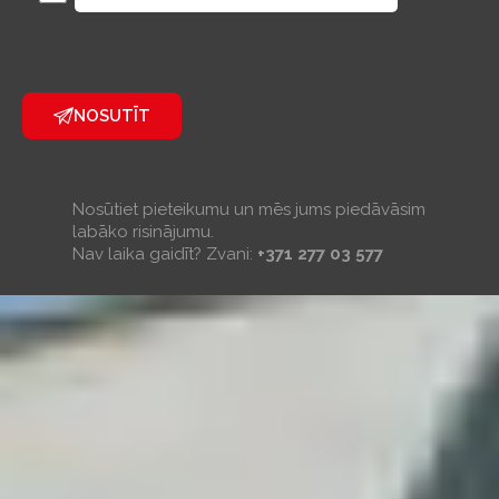
NOSUTĪT
Nosūtiet pieteikumu un mēs jums piedāvāsim
labāko risinājumu.
Nav laika gaidīt? Zvani:
+371 277 03 577