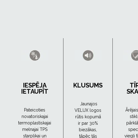
IESPĒJA
KLUSUMS
TĪ
IETAUPĪT
SK
Jaunajos
Pateicoties
Ārējai
VELUX logos
novatoriskajai
stikl
rūtis kopumā
termoplastiskajai
pārklā
ir par 30%
melnajai TPS
spec
biezākas,
starplikai un
viegli 
tāpēc tās