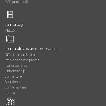
PVC jumta sofīts
Jumta logi
VELUX
Jumta plēves un membrānas
Difūzijas membrānas
Pretkondensātā plēves
Tvaika barjeras
Hidroizolācija
Jumta kore
Skurstenis
Jumta pārkare
Lentes