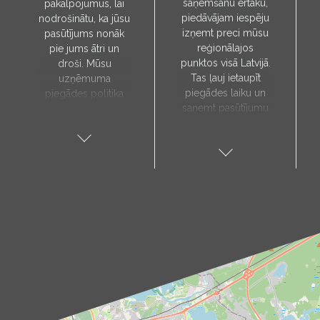
saņemšanu ērtāku,
pakalpojumus, lai
piedāvājam iespēju
nodrošinātu, ka jūsu
izņemt preci mūsu
pasūtījums nonāk
reģionālajos
pie jums ātri un
punktos visā Latvijā.
droši. Mūsu
Tas ļauj ietaupīt
uzņēmuma
piegādes laiku un
piegādes politika
saņemt pasūtījumu
paredz, ka preces
sev tuvākajā vietā.
tiks piegādātas tieši
Pieejamie
uz jūsu norādīto
saņemšanas punkti:
adresi, un to laiks
Aloja, Alūksne, Balvi,
tiks noteikts pēc
Cēsis, Gulbene,
individuālas
Jēkabpils, Kandava,
vienošanās ar mūsu
Kuldīga, Limbaži,
menedžeri.
Madona, Ragana,
Piegādes
Roja, Salacgrīva,
pakalpojums ir
Saulkrasti, Talsi,
pieejams tikai darba
Tukums, Valka,
dienās. Mūsu kurjers
Valmiera.
iepriekš ar jums
Kā sazināties?
sazināsies, lai
Izvēlies sev tuvāko
pārliecinātos par