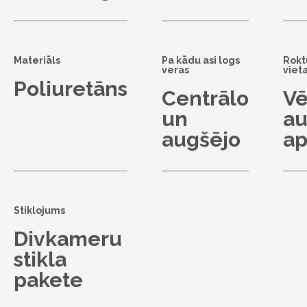
Materiāls
Pa kādu asi logs
Rokt
veras
viet
Poliuretāns
Centrālo
Vē
un
au
augšējo
ap
Stiklojums
Divkameru
stikla
pakete