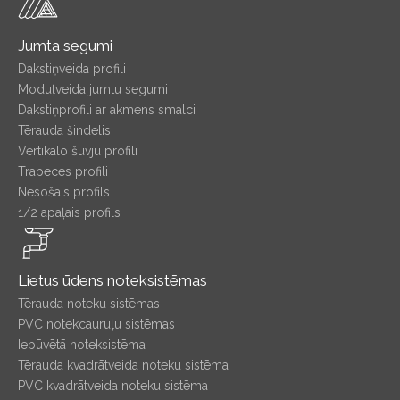
Jumta segumi
Dakstiņveida profili
Moduļveida jumtu segumi
Dakstiņprofili ar akmens smalci
Tērauda šindelis
Vertikālo šuvju profili
Trapeces profili
Nesošais profils
1/2 apaļais profils
Lietus ūdens noteksistēmas
Tērauda noteku sistēmas
PVC notekcauruļu sistēmas
Iebūvētā noteksistēma
Tērauda kvadrātveida noteku sistēma
PVC kvadrātveida noteku sistēma