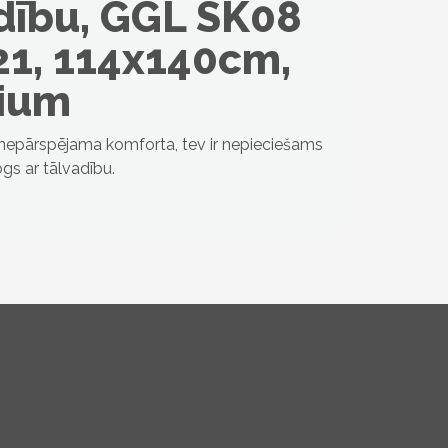
dību, GGL SK08
1, 114x140cm,
ium
 nepārspējama komforta, tev ir nepieciešams
gs ar tālvadību.