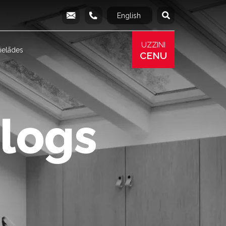
English
Русский
info@produs.lv
277 03 577
277 68 177
277 78 8
UZZINI
ielādes
CENU
 logs