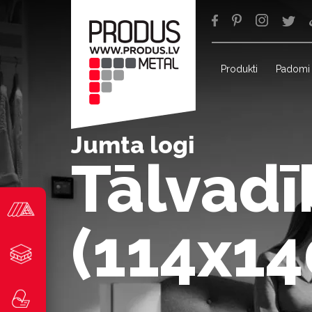
Produkti
Padomi
Jumta logi
Tālvadī
(114x1