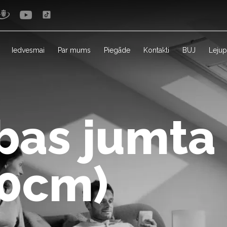
Iedvesmai
Par mums
Piegāde
Kontakti
BUJ
Lejup
bas jumta
40cm)