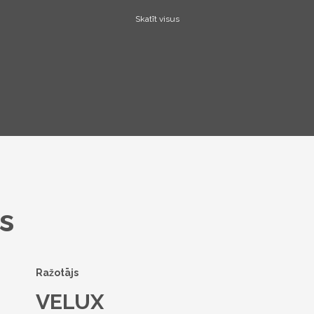
Skatīt visus
s
Ražotājs
VELUX