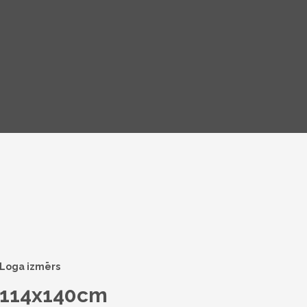
Loga izmērs
114x140cm