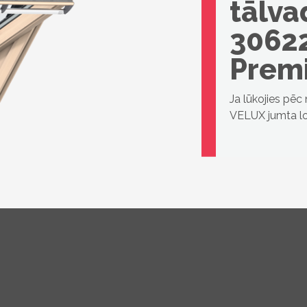
tālva
30622
Prem
Ja lūkojies pēc
VELUX jumta lo