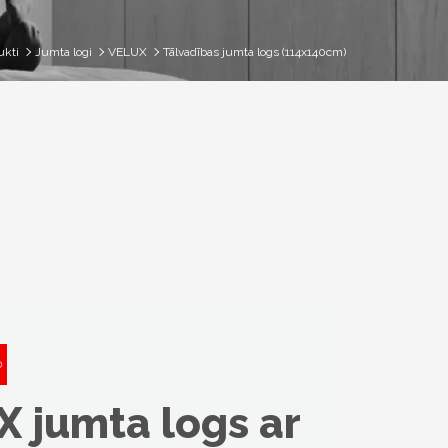
ukti
Jumta logi
VELUX
Tālvadības jumta logs (114x140cm)
 jumta logs ar