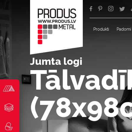
Produkti
Padomi
Jumta logi
Tālvadī
(78x98