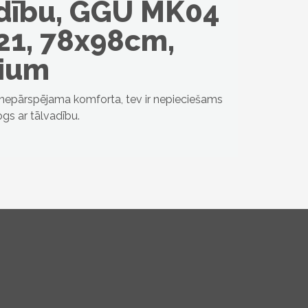
adību, GGU MK04
21, 78x98cm,
ium
c nepārspējama komforta, tev ir nepieciešams
gs ar tālvadību.