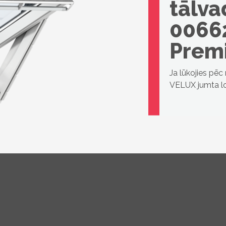
tālv
0066
Prem
Ja lūkojies pē
VELUX jumta lo