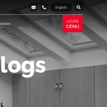
English
Русский
info@produs.lv
277 03 577
277 68 177
277 78 8
UZZINI
ielādes
CENU
 logs