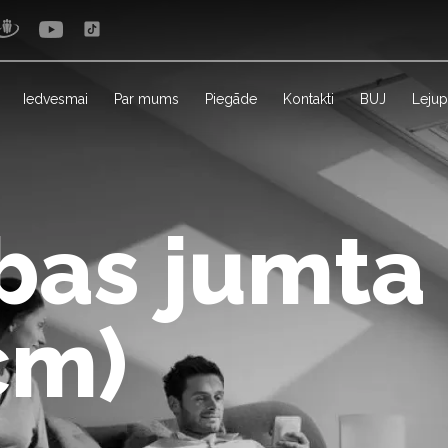
Iedvesmai
Par mums
Piegāde
Kontakti
BUJ
Lejup
bas jumta
cm)