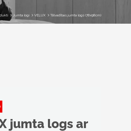
dukti
Jumta logi
VELUX
Tālvadības jumta logs (78x98cm)
 jumta logs ar