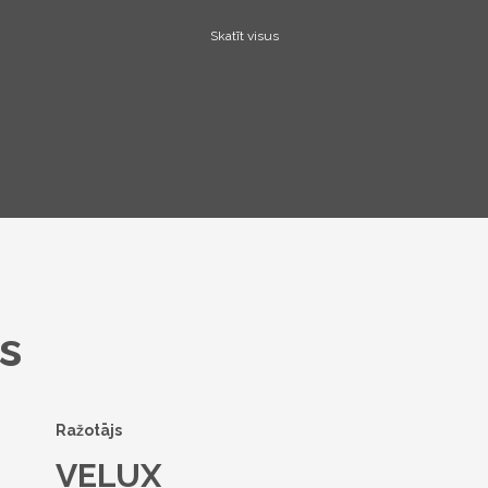
Skatīt visus
s
Ražotājs
VELUX