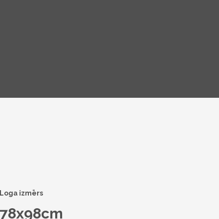
Loga izmērs
78x98cm