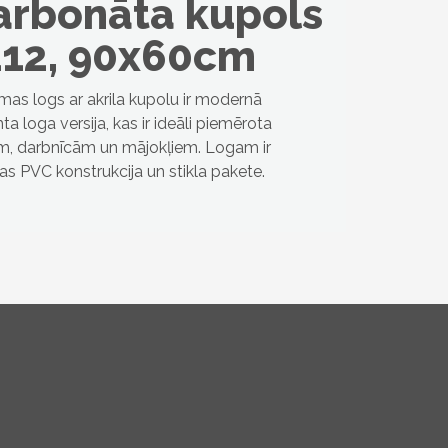
arbonāta kupols
112, 90x60cm
as logs ar akrila kupolu ir modernā
a loga versija, kas ir ideāli piemērota
kām, darbnīcām un mājokļiem. Logam ir
jas PVC konstrukcija un stikla pakete.