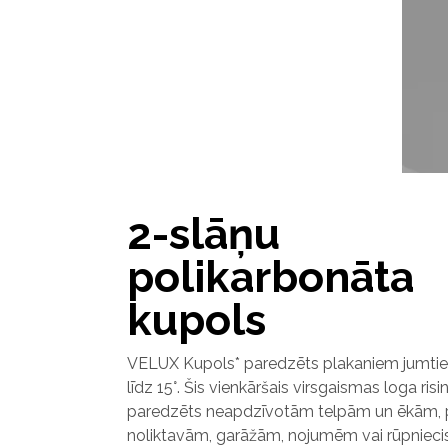
2-slāņu
polikarbonāta
kupols
VELUX Kupols* paredzēts plakaniem jumtie
līdz 15°. Šis vienkāršais virsgaismas loga ris
paredzēts neapdzīvotām telpām un ēkām,
noliktavām, garāžām, nojumēm vai rūpniec