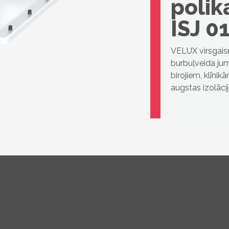
polik
ISJ 0
VELUX virsgaism
burbuļveida jumt
birojiem, klīni
augstas izolāci