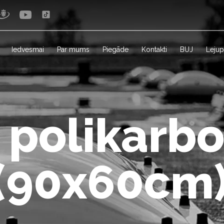
Iedvesmai
Par mums
Piegāde
Kontakti
BUJ
Lejup
 polikarb
 (90x60cm