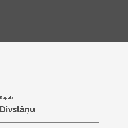
Kupols
Divslāņu