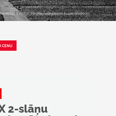
Jumta logi
VELUX
2-slāņu polikarbonāta kupols (90x60cm)
O CENU
X 2-slāņu