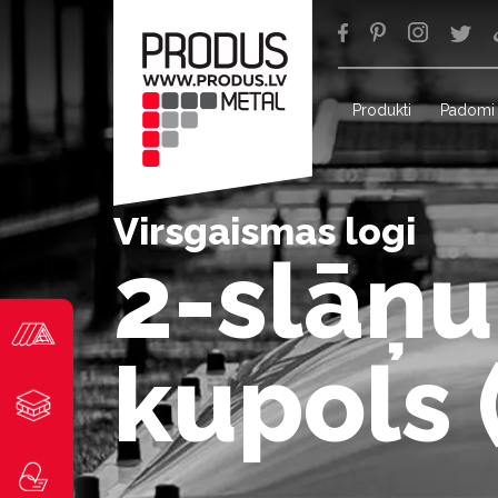
Produkti
Padomi
Virsgaismas logi
2-slāņu
kupols