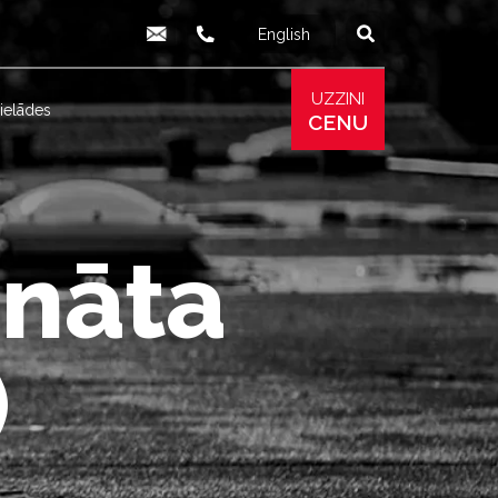
English
Русский
info@produs.lv
277 03 577
277 68 177
277 78 8
UZZINI
ielādes
CENU
onāta
)