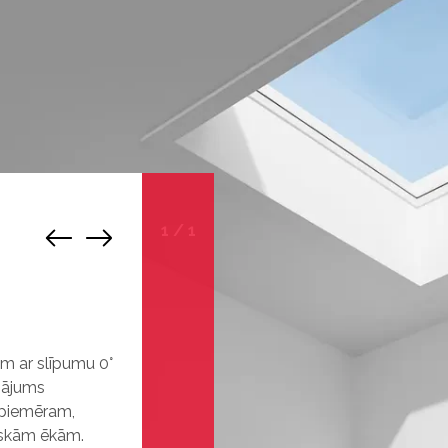
1
/
1
m ar slīpumu 0°
inājums
 piemēram,
iskām ēkām.