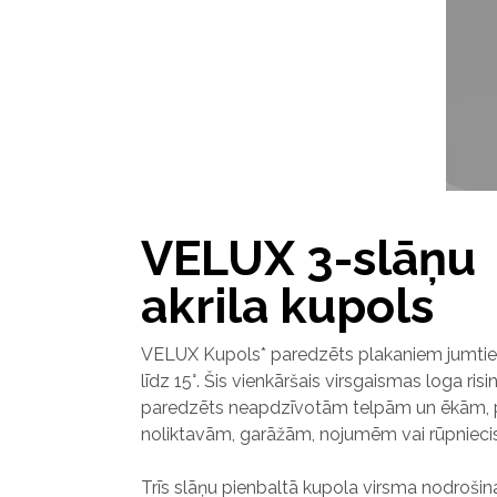
VELUX 3-slāņu
akrila kupols
VELUX Kupols* paredzēts plakaniem jumtie
līdz 15°. Šis vienkāršais virsgaismas loga ris
paredzēts neapdzīvotām telpām un ēkām,
noliktavām, garāžām, nojumēm vai rūpniec
Trīs slāņu pienbaltā kupola virsma nodrošina