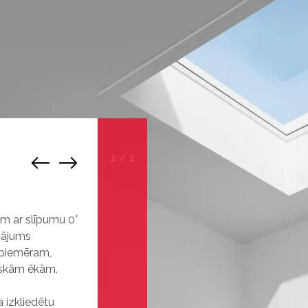
1
/
1
m ar slīpumu 0°
inājums
 piemēram,
iskām ēkām.
 izkliedētu