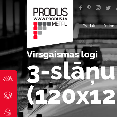
Produkti
Padomi
Virsgaismas logi
3-slāņu
(120x1