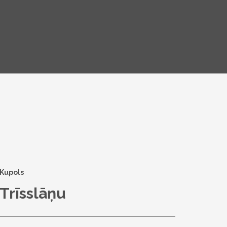
Kupols
Trīsslāņu