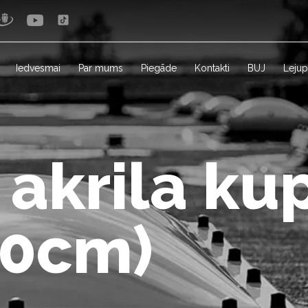
Iedvesmai
Par mums
Piegāde
Kontakti
BUJ
Lejup
 akrila ku
20cm)