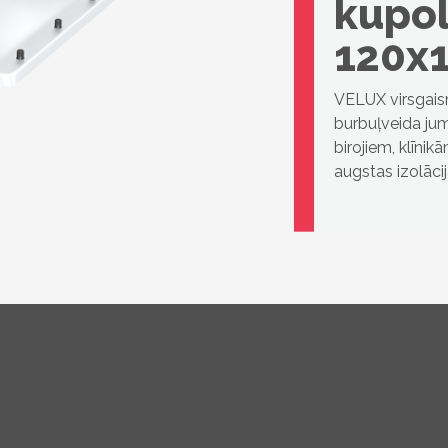
kupol
120x
VELUX virsgaism
burbuļveida jumt
birojiem, klīni
augstas izolāci