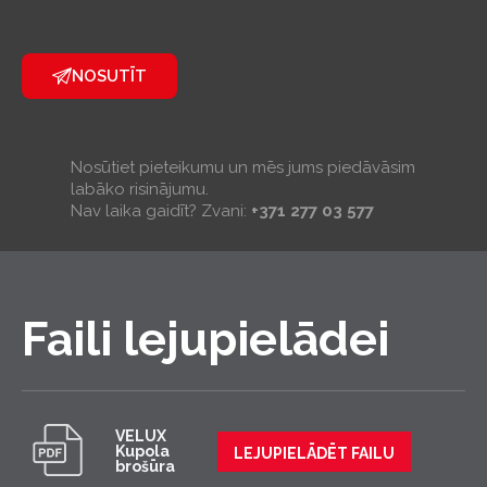
NOSUTĪT
Nosūtiet pieteikumu un mēs jums piedāvāsim
labāko risinājumu.
Nav laika gaidīt? Zvani:
+371 277 03 577
Faili lejupielādei
VELUX
Kupola
LEJUPIELĀDĒT FAILU
brošūra