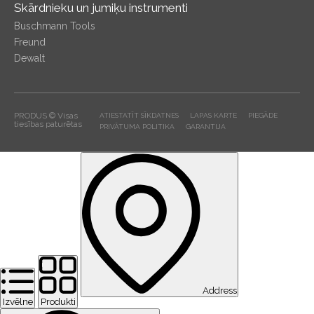
Skārdnieku un jumiķu instrumenti
Buschmann Tools
Freund
Dewalt
PRODUS © Visas
ATIESTATĪT SĪKDATNES
LAPAS KARTE
PIEGĀDE
tiesības paturētas
PRIVĀTUMA POLITIKA
GARANTIJA
Address
Izvēlne
Produkti