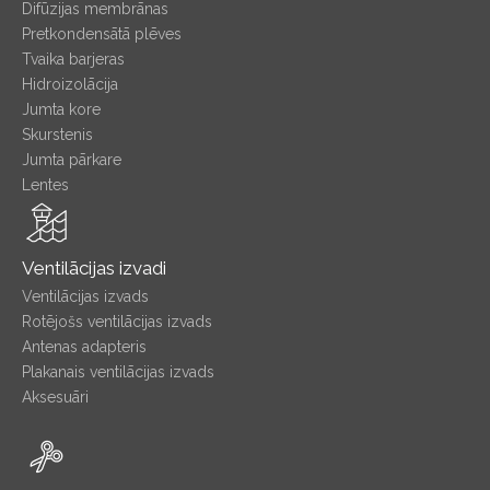
Difūzijas membrānas
Pretkondensātā plēves
Tvaika barjeras
Hidroizolācija
Jumta kore
Skurstenis
Jumta pārkare
Lentes
Ventilācijas izvadi
Ventilācijas izvads
Rotējošs ventilācijas izvads
Antenas adapteris
Plakanais ventilācijas izvads
Aksesuāri