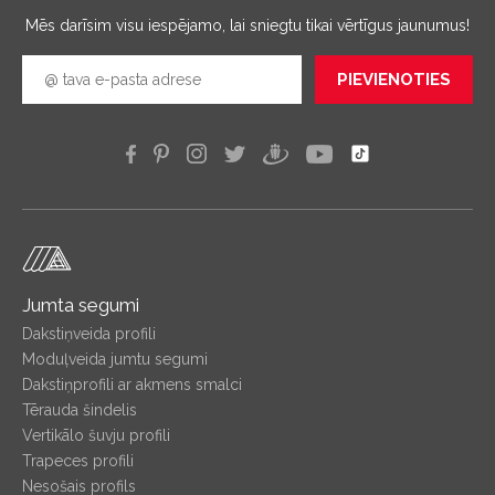
Mēs darīsim visu iespējamo, lai sniegtu tikai vērtīgus jaunumus!
PIEVIENOTIES
Jumta segumi
Dakstiņveida profili
Moduļveida jumtu segumi
Dakstiņprofili ar akmens smalci
Tērauda šindelis
Vertikālo šuvju profili
Trapeces profili
Nesošais profils