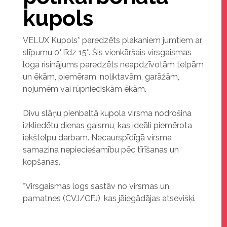
kupols
VELUX Kupols* paredzēts plakaniem jumtiem ar
slīpumu 0° līdz 15°. Šis vienkāršais virsgaismas
loga risinājums paredzēts neapdzīvotām telpām
un ēkām, piemēram, noliktavām, garāžām,
nojumēm vai rūpnieciskām ēkām.
Divu slāņu pienbaltā kupola virsma nodrošina
izkliedētu dienas gaismu, kas ideāli piemērota
iekštelpu darbam. Necaurspīdīgā virsma
samazina nepieciešamību pēc tīrīšanas un
kopšanas.
*Virsgaismas logs sastāv no virsmas un
pamatnes (CVJ/CFJ), kas jāiegādājas atsevišķi.