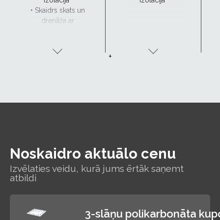
izolācija
izolācija
• Skaidrs skats un
drenāža ar
CurveTech
+
Noskaidro aktuālo cenu
Izvēlaties veidu, kurā jums ērtāk saņemt
atbildi
3-slāņu polikarbonāta kup