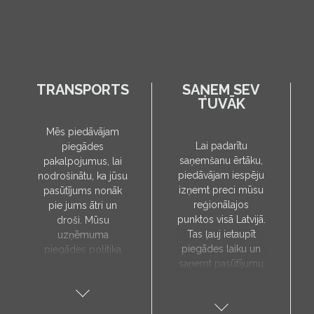
TRANSPORTS
SAŅEM SEV
TUVĀK
Mēs piedāvājam
Lai padarītu
piegādes
saņemšanu ērtāku,
pakalpojumus, lai
piedāvājam iespēju
nodrošinātu, ka jūsu
izņemt preci mūsu
pasūtījums nonāk
reģionālajos
pie jums ātri un
punktos visā Latvijā.
droši. Mūsu
Tas ļauj ietaupīt
uzņēmuma
piegādes laiku un
piegādes politika
saņemt pasūtījumu
paredz, ka preces
sev tuvākajā vietā.
tiks piegādātas tieši
Pieejamie
uz jūsu norādīto
saņemšanas punkti:
adresi, un to laiks