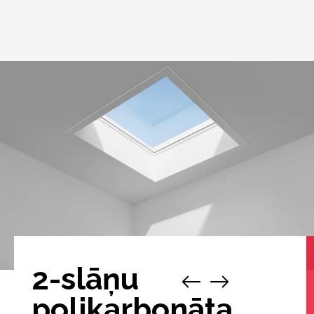
2-slāņu
polikarbonāta