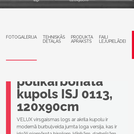
logi
(120x90cm)
FOTOGALERIJA
TEHNISKĀS
PRODUKTA
FAILI
DETAĻAS
APRAKSTS
LEJUPIELĀDEI
VELUX 3-slāņu
polikarbonāta
kupols ISJ 0113,
120x90cm
VELUX virsgaismas logs ar akrila kupolu ir
modernā burbuļveida jumta loga versija, kas ir
ideāli piemērota birojiem, klīnikām, darbnīcām