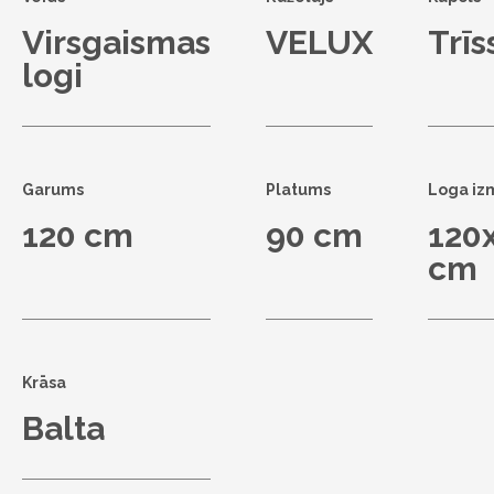
Virsgaismas
VELUX
Trīs
logi
Garums
Platums
Loga iz
120 cm
90 cm
120
cm
Krāsa
Balta