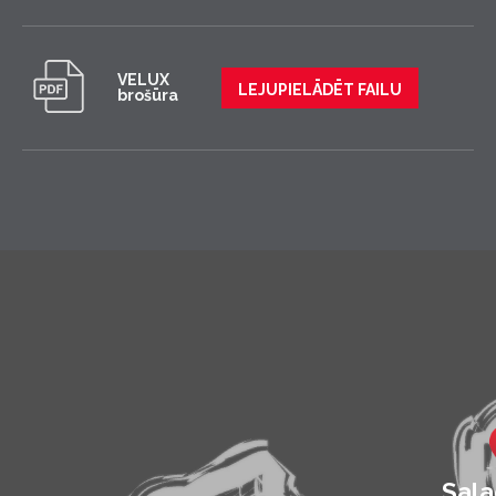
VELUX
LEJUPIELĀDĒT FAILU
brošūra
Sala