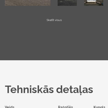
Skatīt visus
Tehniskās detaļas
Veids
Ražotājs
Kupols