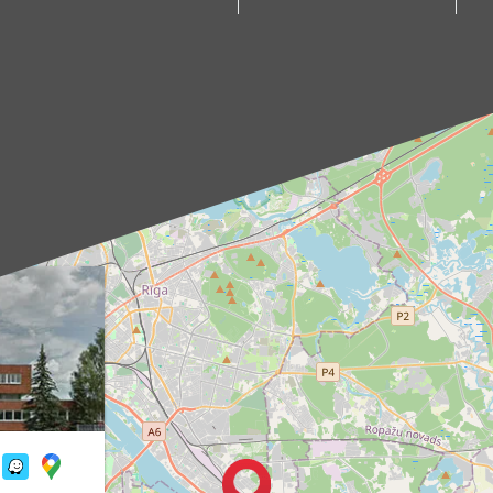
Aloja, Alūksne, Balvi,
tiks noteikts pēc
Cēsis, Gulbene,
individuālas
Jēkabpils, Kandava,
vienošanās ar mūsu
Kuldīga, Limbaži,
menedžeri.
Madona, Ragana,
Piegādes
Roja, Salacgrīva,
pakalpojums ir
Saulkrasti, Talsi,
pieejams tikai darba
Tukums, Valka,
dienās. Mūsu kurjers
Valmiera.
iepriekš ar jums
Kā sazināties?
sazināsies, lai
Izvēlies sev tuvāko
pārliecinātos par
punktu un raksti uz
piegādes adresi un
attiecīgo e-pasta
paziņotu par
adresi (piemēram,
paredzamo
aloja@produs.lv
,
piegādes laiku.
cesis@produs.lv
,
tukums@produs.lv
u.c.), lai noskaidrotu
pasūtījuma
saņemšanas laiku,
vienotos par ērtāko