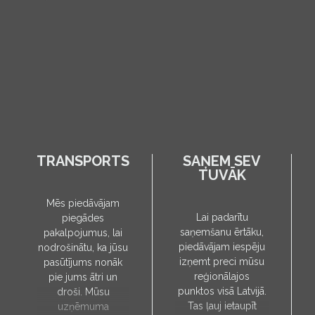
TRANSPORTS
SAŅEM SEV
TUVĀK
Mēs piedāvājam
Lai padarītu
piegādes
saņemšanu ērtāku,
pakalpojumus, lai
piedāvājam iespēju
nodrošinātu, ka jūsu
izņemt preci mūsu
pasūtījums nonāk
reģionālajos
pie jums ātri un
punktos visā Latvijā.
droši. Mūsu
Tas ļauj ietaupīt
uzņēmuma