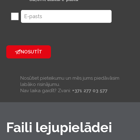
NOSUTĪT
Nosūtiet pieteikumu un mēs jums piedāvāsim
labāko risinājumu.
Nav laika gaidīt? Zvani:
+371 277 03 577
Faili lejupielādei