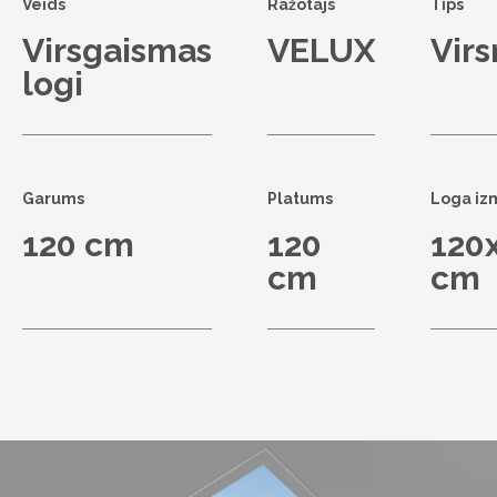
Veids
Ražotājs
Tips
Virsgaismas
VELUX
Vir
logi
Garums
Platums
Loga iz
120 cm
120
120
cm
cm