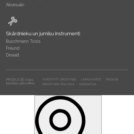
Aksesuāri
Skārdnieku un jumiķu instrumenti
Buschmann Tools
Freund
Dewalt
PRODUS © Visas
ATIESTATĪT SĪKDATNES
LAPAS KARTE
PIEGĀDE
tiesības paturētas
PRIVĀTUMA POLITIKA
GARANTIJA