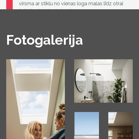
virsma ar stiklu no vienas loga malas līdz otrai
lieliski sakļaujas ar jumtu
Fotogalerija