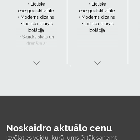
• Lieliska
• Lieliska
energoefektivitāte
energoefektivitāte
• Moderns dizains
• Moderns dizains
• Lieliska skaņas
• Lieliska skaņas
izolācija
izolācija
• Skaidrs skats un
drenāža ar
CurveTech
+
Noskaidro aktuālo cenu
Izvēlaties veidu, kurā jums ērtāk saņemt