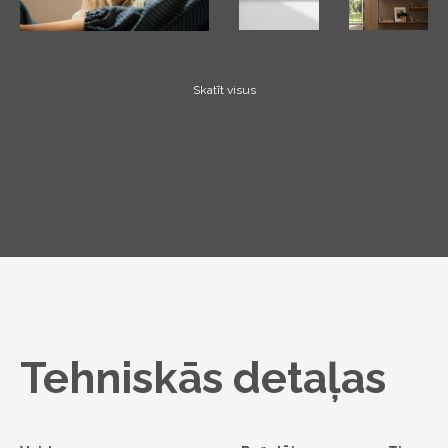
Skatīt visus
Tehniskās detaļas