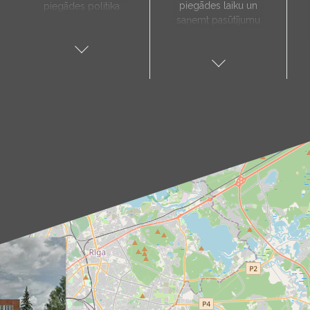
piegādes laiku un
piegādes politika
saņemt pasūtījumu
paredz, ka preces
sev tuvākajā vietā.
tiks piegādātas tieši
Pieejamie
uz jūsu norādīto
saņemšanas punkti:
adresi, un to laiks
Aloja, Alūksne, Balvi,
tiks noteikts pēc
Cēsis, Gulbene,
individuālas
Jēkabpils, Kandava,
vienošanās ar mūsu
Kuldīga, Limbaži,
menedžeri.
Madona, Ragana,
Piegādes
Roja, Salacgrīva,
pakalpojums ir
Saulkrasti, Talsi,
pieejams tikai darba
Tukums, Valka,
dienās. Mūsu kurjers
Valmiera.
iepriekš ar jums
Kā sazināties?
sazināsies, lai
Izvēlies sev tuvāko
pārliecinātos par
punktu un raksti uz
piegādes adresi un
attiecīgo e-pasta
paziņotu par
adresi (piemēram,
paredzamo
aloja@produs.lv
,
piegādes laiku.
cesis@produs.lv
,