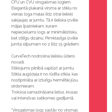
CFU un CVU virsgaismas logiem.
Elegantā plakanā virsma ar stiklu no
vienas loga malas līdz otrai lieliski
sakļaujas ar jumtu. Tā ir lieliska izvēle
mājas īpašniekam, kuram
nepieciešams logs ar minimālistisku,
bet stilīgu dizainu. Pirmklasīga izvēle
jumta slīpumam no 2 līdz 15 grādiem.
CurveTech nodrošina lielisku ūdens
novadi.
Stiklojums pilnībā saplūst ar jumtu.
Stikla augšdaļa ir no rūdīta stikla, kas
nostiprināta ar izturīgu hermētiķi jūsu
sirdsmieram.
Trokšņa samazināšana lietus, krusas
vai intensīvas satiksmes gadījumā.
*Virsgaismas logs sastāv no virsmas