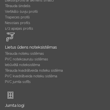
Dakstiņprofili ar akmens smalci
Tērauda šindelis
Vertikālo šuvju profili
Trapeces profili
Nesošais profils
1/2 apaļais profils
Lietus ūdens noteksistēmas
Tērauda noteku sistēmas
PVC notekcauruļu sistēmas
Iebūvētā noteksistēma
Tērauda kvadrātveida noteku sistēma
PVC kvadrātveida noteku sistēma
PVC jumta sofīts
Jumta logi