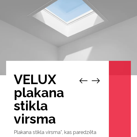
VELUX
1
/
1
plakana
stikla
virsma
Plakana stikla virsma*, kas paredzēta