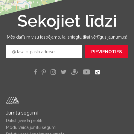
Sekojiet līdzi
Leaflet
|
©
OpenStreetMap
Mēs darīsim visu iespējamo, lai sniegtu tikai vērtīgus jaunumus!
PIEVIENOTIES
Jumta segumi
Dakstiņveida profili
Moduļveida jumtu segumi