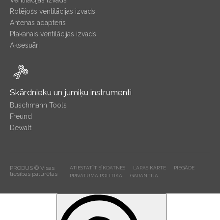
Rotējošs ventilācijas izvads
Antenas adapteris
Plakanais ventilācijas izvads
Aksesuāri
Skārdnieku un jumiķu instrumenti
Buschmann Tools
Freund
Dewalt
PRODUS © Visas
ATIESTATĪT SĪKDATNES
LAPAS KARTE
PIEGĀDE
tiesības paturētas
PRIVĀTUMA POLITIKA
GARANTIJA