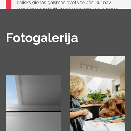
lielisks dienas gaismas avots telpās, kur nav
iespējams uzstādīt klasiskos jumta logus zemā
jumta slīpuma dēļ.
Fotogalerija