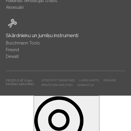
Plakanais ventilācijas izvads
Aksesuāri
Skārdnieku un jumiķu instrumenti
Buschmann Tools
Freund
Dewalt
PRODUS © Visas
ATIESTATĪT SĪKDATNES
LAPAS KARTE
PIEGĀDE
tiesības paturētas
PRIVĀTUMA POLITIKA
GARANTIJA