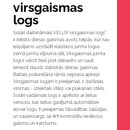
virsgaismas
logs
Solāri darbināmais VELUX virsgaismas logs*
ir lielisks dienas gaismas avots telpās, kur nav
iespējams uzstādīt klasiskos jumta logus
zemā jumta slīpuma dēļ. Virsgaismas jumta
logi ir vērsti tieši pret debesīm un sauli,
ienesot daudz dabiskās dienas gaismas.
Baltais poliuretāna rāmis neprasa apkopi.
Virsgaismas logam ir pieejamas 2 dažādas
virsmas - izliektais stikls vai plakanais stikls.
Solāri vadāmais logs ir aprīkots ar lietus
sensoru, kas lietus gadījumā automātiski
aizver logu. Ir pieejamas tālvadības žalūzijas
un saulessargs, lai ērti kontrolētu ienākošo
gaismu un karstumu.