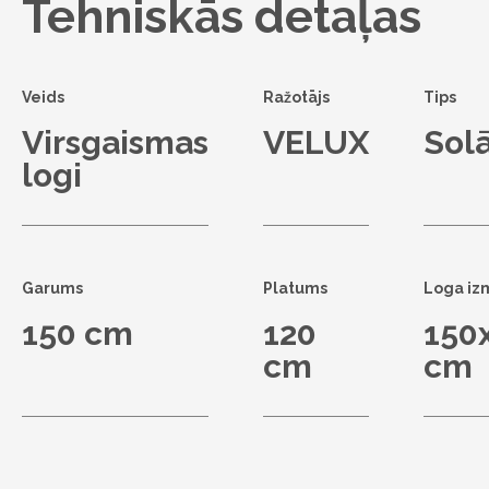
Tehniskās detaļas
Veids
Ražotājs
Tips
Virsgaismas
VELUX
Solā
logi
Garums
Platums
Loga iz
150 cm
120
150
cm
cm