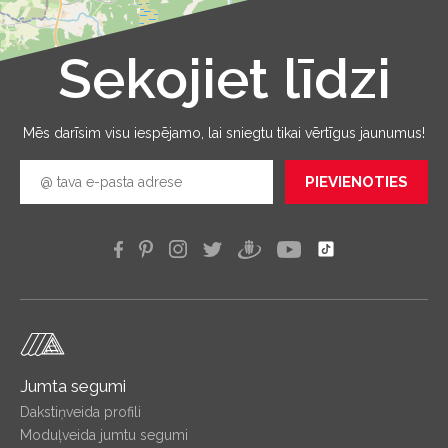
Sekojiet līdzi
Leaflet
|
©
OpenStreetMap
Mēs darīsim visu iespējamo, lai sniegtu tikai vērtīgus jaunumus!
PIEVIENOTIES
Jumta segumi
Dakstiņveida profili
Moduļveida jumtu segumi