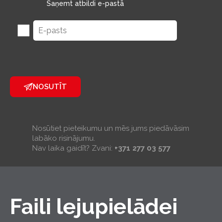
Saņemt atbildi e-pastā
NOSUTĪT
Nosūtiet pieteikumu un mēs jums piedāvāsim
labāko risinājumu.
Nav laika gaidīt? Zvani:
+371 277 03 577
Faili lejupielādei