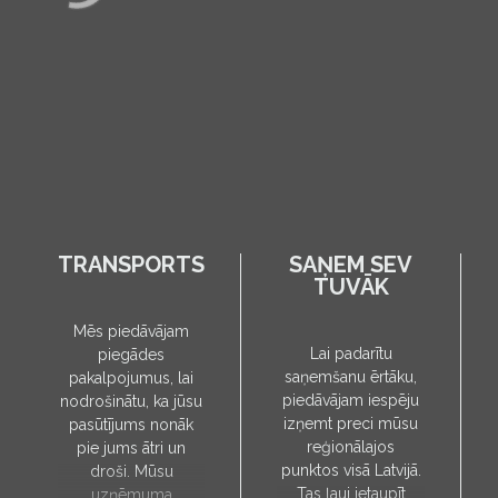
TRANSPORTS
SAŅEM SEV
TUVĀK
Mēs piedāvājam
Lai padarītu
piegādes
saņemšanu ērtāku,
pakalpojumus, lai
piedāvājam iespēju
nodrošinātu, ka jūsu
izņemt preci mūsu
pasūtījums nonāk
reģionālajos
pie jums ātri un
punktos visā Latvijā.
droši. Mūsu
Tas ļauj ietaupīt
uzņēmuma