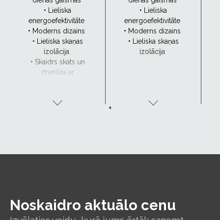
dienas gaismas
dienas gaismas
• Lieliska
• Lieliska
energoefektivitāte
energoefektivitāte
• Moderns dizains
• Moderns dizains
• Lieliska skaņas
• Lieliska skaņas
izolācija
izolācija
• Skaidrs skats un
drenāža ar
CurveTech
+
Noskaidro aktuālo cenu