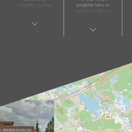
piegādes laiku un
piegādes politika
saņemt pasūtījumu
paredz, ka preces
sev tuvākajā vietā.
tiks piegādātas tieši
Pieejamie
uz jūsu norādīto
saņemšanas punkti:
adresi, un to laiks
Aloja, Alūksne, Balvi,
tiks noteikts pēc
Cēsis, Gulbene,
individuālas
Jēkabpils, Kandava,
vienošanās ar mūsu
Kuldīga, Limbaži,
menedžeri.
Madona, Ragana,
Piegādes
Roja, Salacgrīva,
pakalpojums ir
Saulkrasti, Talsi,
pieejams tikai darba
Tukums, Valka,
dienās. Mūsu kurjers
Valmiera.
iepriekš ar jums
Kā sazināties?
sazināsies, lai
Izvēlies sev tuvāko
pārliecinātos par
punktu un raksti uz
piegādes adresi un
attiecīgo e-pasta
paziņotu par
adresi (piemēram,
paredzamo
aloja@produs.lv
,
piegādes laiku.
cesis@produs.lv
,