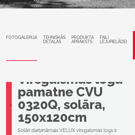
logi
(150x120cm)
FOTOGALERIJA
TEHNISKĀS
PRODUKTA
FAILI
DETAĻAS
APRAKSTS
LEJUPIELĀDEI
VELUX
Virsgaismas loga
pamatne CVU
0320Q, solāra,
150x120cm
Solāri darbināmais VELUX virsgaismas logs ir