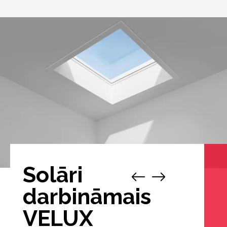
Solāri
1
/
darbināmais
VELUX