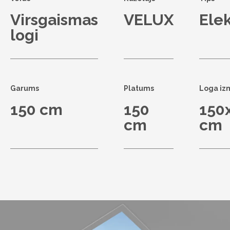
Virsgaismas
VELUX
Elek
logi
Garums
Platums
Loga iz
150 cm
150
150
cm
cm