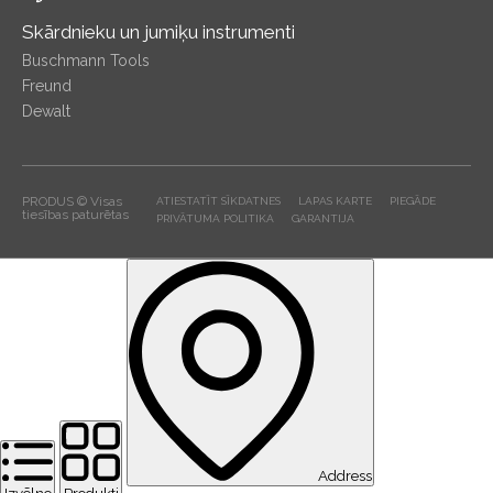
Skārdnieku un jumiķu instrumenti
Buschmann Tools
Freund
Dewalt
PRODUS © Visas
ATIESTATĪT SĪKDATNES
LAPAS KARTE
PIEGĀDE
tiesības paturētas
PRIVĀTUMA POLITIKA
GARANTIJA
Address
Izvēlne
Produkti