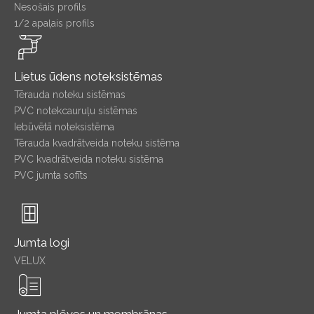
Nesošais profils
1/2 apaļais profils
Lietus ūdens noteksistēmas
Tērauda noteku sistēmas
PVC notekcauruļu sistēmas
Iebūvētā noteksistēma
Tērauda kvadrātveida noteku sistēma
PVC kvadrātveida noteku sistēma
PVC jumta sofīts
Jumta logi
VELUX
Jumta plēves un membrānas