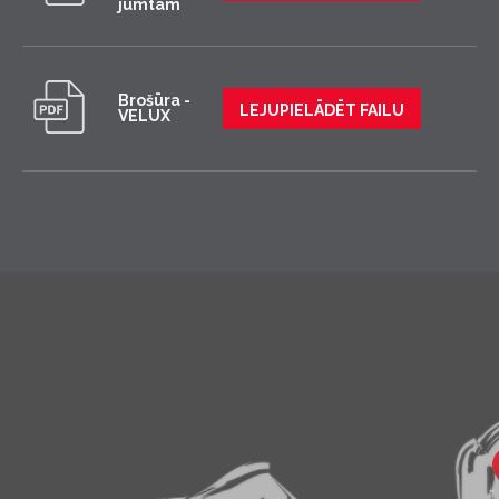
jumtam
Brošūra -
LEJUPIELĀDĒT FAILU
VELUX