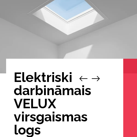
Elektriski
1
/
darbināmais
VELUX
virsgaismas
logs