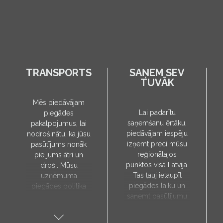
TRANSPORTS
SAŅEM SEV
TUVĀK
Mēs piedāvājam
Lai padarītu
piegādes
saņemšanu ērtāku,
pakalpojumus, lai
piedāvājam iespēju
nodrošinātu, ka jūsu
izņemt preci mūsu
pasūtījums nonāk
reģionālajos
pie jums ātri un
punktos visā Latvijā.
droši. Mūsu
Tas ļauj ietaupīt
uzņēmuma
piegādes laiku un
piegādes politika
saņemt pasūtījumu
paredz, ka preces
sev tuvākajā vietā.
tiks piegādātas tieši
Pieejamie
uz jūsu norādīto