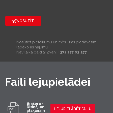
NOSUTĪT
Nosūtiet pieteikumu un mēs jums piedāvāsim
labāko risinājumu.
Nav laika gaidīt? Zvani:
+371 277 03 577
Faili lejupielādei
Brošūra -
Risinājumi
LEJUPIELĀDĒT FAILU
plakanam