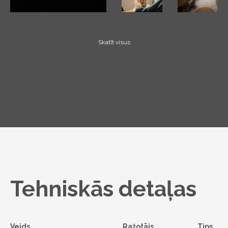
Skatīt visus
Tehniskās detaļas
Veids
Ražotājs
Tips