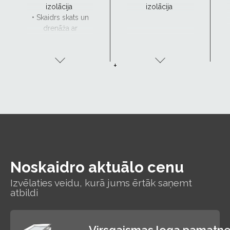
izolācija
izolācija
• Skaidrs skats un
drenāža ar
CurveTech
+
Noskaidro aktuālo cenu
Izvēlaties veidu, kurā jums ērtāk saņemt
atbildi
Virsgaismas loga pamatne