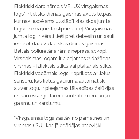
Elektriski darbināmais VELUX virsgaismas
logs* ir lielisks dienas gaismas avots telpās,
kur nav iespējams uzstādīt klasiskos jumta
logus zemā jumta slīpuma dēļ. Virsgaismas
jumta logi ir vērsti tieši pret debesīm un sauli,
ienesot daudz dabiskās dienas gaismas.
Baltais poliuretāna rāmis neprasa apkopi.
Virsgaismas logam ir pieejamas 2 dažādas
virsmas - izliektais stikls vai plakanais stikls.
Elektriski vadāmais logs ir aprīkots ar lietus
sensoru, kas lietus gadījumā automātiski
aizver logu. Ir pieejamas tālvadības žalūzijas
un saulessargs, lai ērti kontrolētu ienākošo
gaismu un karstumu.
*Virsgaismas logs sastāv no pamatnes un
virsmas (ISU), kas jāiegādājas atsevišķi.