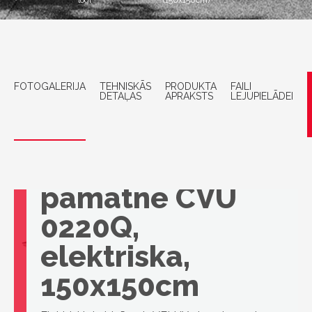
logi
(150x150cm)
FOTOGALERIJA
TEHNISKĀS
PRODUKTA
FAILI
DETAĻAS
APRAKSTS
LEJUPIELĀDEI
VELUX
Virsgaismas loga
pamatne CVU
0220Q,
elektriska,
150x150cm