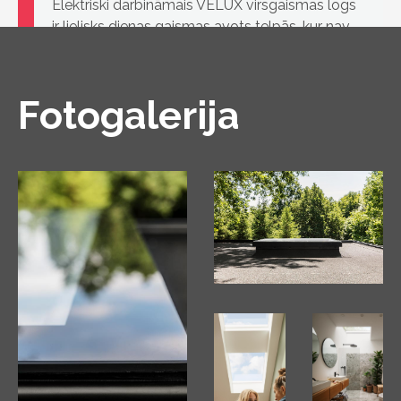
Elektriski darbināmais VELUX virsgaismas logs
ir lielisks dienas gaismas avots telpās, kur nav
iespējams uzstādīt klasiskos jumta logus zemā
jumta slīpuma dēļ
Fotogalerija