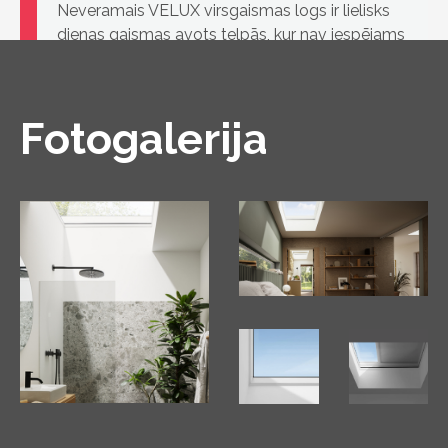
Neveramais VELUX virsgaismas logs ir lielisks
dienas gaismas avots telpās, kur nav iespējams
uzstādīt klasiskos jumta logus zemā jumta
slīpuma dēļ
Fotogalerija