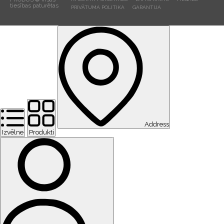
tiesības paturētas
PRIVĀTUMA POLITIKA
GARANTIJA
Address
Izvēlne
Produkti