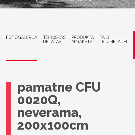
logi
(200x100cm)
FOTOGALERIJA
TEHNISKĀS
PRODUKTA
FAILI
DETAĻAS
APRAKSTS
LEJUPIELĀDEI
VELUX
Virsgaismas loga
pamatne CFU
0020Q,
neverama,
200x100cm