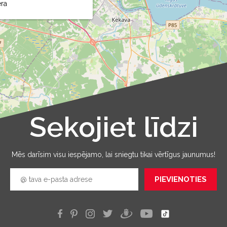
ra
Sekojiet līdzi
Leaflet
|
©
OpenStreetMap
Mēs darīsim visu iespējamo, lai sniegtu tikai vērtīgus jaunumus!
PIEVIENOTIES