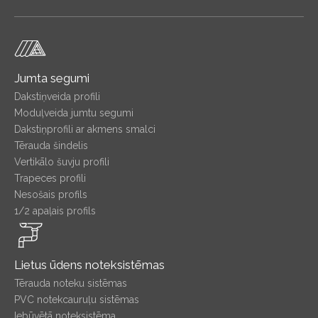
Jumta segumi
Dakstiņveida profili
Moduļveida jumtu segumi
Dakstiņprofili ar akmens smalci
Tērauda šindelis
Vertikālo šuvju profili
Trapeces profili
Nesošais profils
1/2 apaļais profils
Lietus ūdens noteksistēmas
Tērauda noteku sistēmas
PVC notekcauruļu sistēmas
Iebūvētā noteksistēma