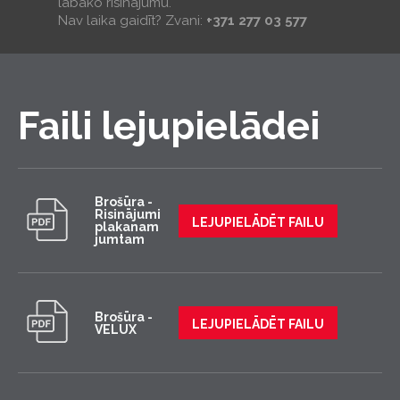
labāko risinājumu.
Nav laika gaidīt? Zvani:
+371 277 03 577
Faili lejupielādei
Brošūra -
Risinājumi
LEJUPIELĀDĒT FAILU
plakanam
jumtam
Brošūra -
LEJUPIELĀDĒT FAILU
VELUX