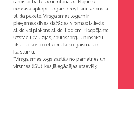
rāmis ar balto poliuretāna pārklājumu
neprasa apkopi. Logam drošībai ir laminēta
stikla pakete. Virsgaismas logam ir
pieejamas divas dažādas virsmas: izliekts
stikls vai plakans stikls. Logiem ir iespējams
uzstādīt žalūzijas, saulessargu un insektu
tīklu, lai kontrolētu ienākošo gaismu un
karstumu.
*Virsgaismas logs sastāv no pamatnes un
virsmas (ISU), kas jāiegādājas atsevišķi.