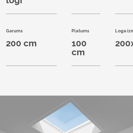
logi
Garums
Platums
Loga iz
200 cm
100
200
cm