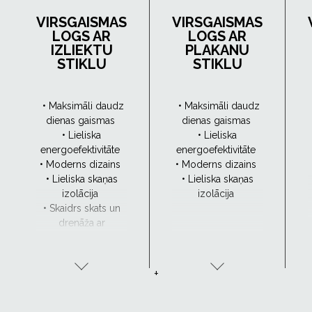
VIRSGAISMAS
VIRSGAISMAS
LOGS AR
LOGS AR
IZLIEKTU
PLAKANU
STIKLU
STIKLU
• Maksimāli daudz
• Maksimāli daudz
dienas gaismas
dienas gaismas
• Lieliska
• Lieliska
energoefektivitāte
energoefektivitāte
• Moderns dizains
• Moderns dizains
• Lieliska skaņas
• Lieliska skaņas
izolācija
izolācija
• Skaidrs skats un
drenāža ar
CurveTech
+