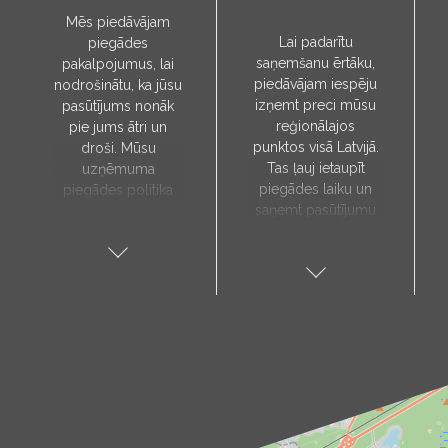
Mēs piedāvājam
Lai padarītu
piegādes
saņemšanu ērtāku,
pakalpojumus, lai
piedāvājam iespēju
nodrošinātu, ka jūsu
izņemt preci mūsu
pasūtījums nonāk
reģionālajos
pie jums ātri un
punktos visā Latvijā.
droši. Mūsu
Tas ļauj ietaupīt
uzņēmuma
piegādes laiku un
piegādes politika
saņemt pasūtījumu
paredz, ka preces
sev tuvākajā vietā.
tiks piegādātas tieši
Pieejamie
uz jūsu norādīto
saņemšanas punkti:
adresi, un to laiks
Aloja, Alūksne, Balvi,
tiks noteikts pēc
Cēsis, Gulbene,
individuālas
Jēkabpils, Kandava,
vienošanās ar mūsu
Kuldīga, Limbaži,
menedžeri.
Madona, Ragana,
Piegādes
Roja, Salacgrīva,
pakalpojums ir
Saulkrasti, Talsi,
pieejams tikai darba
Tukums, Valka,
dienās. Mūsu kurjers