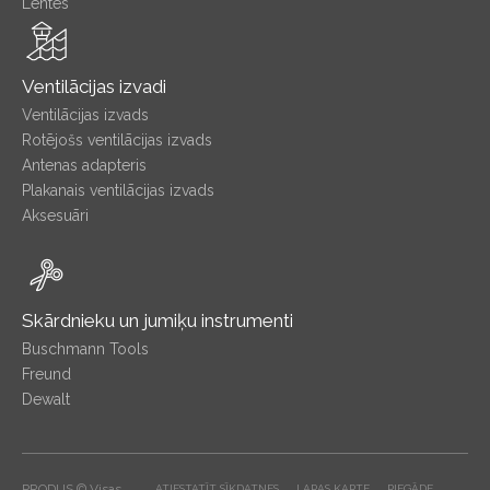
Lentes
Ventilācijas izvadi
Ventilācijas izvads
Rotējošs ventilācijas izvads
Antenas adapteris
Plakanais ventilācijas izvads
Aksesuāri
Skārdnieku un jumiķu instrumenti
Buschmann Tools
Freund
Dewalt
PRODUS © Visas
ATIESTATĪT SĪKDATNES
LAPAS KARTE
PIEGĀDE