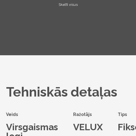
Skatīt visus
Tehniskās detaļas
Veids
Ražotājs
Tips
Virsgaismas
VELUX
Fiks