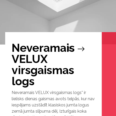
Neveramais
1
/
2
VELUX
virsgaismas
logs
Neveramais VELUX virsgaismas logs* ir
lielisks dienas gaismas avots telpās, kur nav
iespējams uzstādīt klasiskos jumta logus
zemā jumta slīpuma dēļ. Izturīgais koka