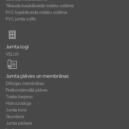
Tērauda kvadrātveida noteku sistēma
PVC kvadrātveida noteku sistēma
PVC jumta sofīts
Jumta logi
VELUX
Jumta plēves un membrānas
Difūzijas membrānas
Pretkondensātā plēves
Tvaika barjeras
Hidroizolācija
Jumta kore
Skurstenis
Jumta pārkare