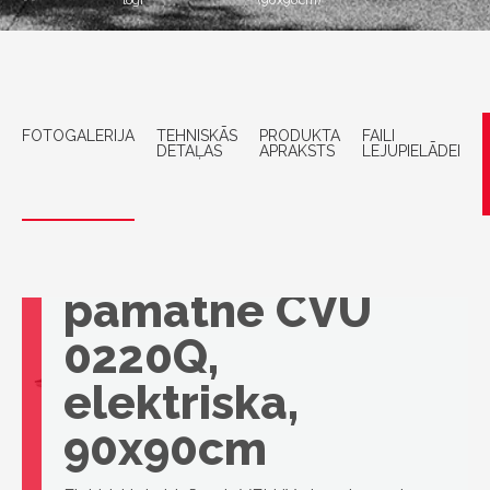
logi
(90x90cm)
FOTOGALERIJA
TEHNISKĀS
PRODUKTA
FAILI
DETAĻAS
APRAKSTS
LEJUPIELĀDEI
VELUX
Virsgaismas loga
pamatne CVU
0220Q,
elektriska,
90x90cm