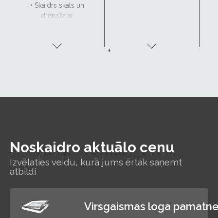
• Skaidrs skats un
drenāža ar
CurveTech
+
Noskaidro aktuālo cenu
Izvēlaties veidu, kurā jums ērtāk saņemt
atbildi
Virsgaismas loga pamatn