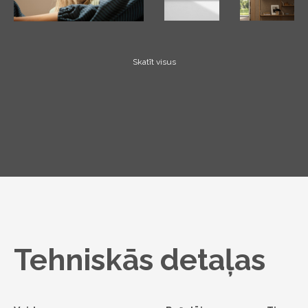
Skatīt visus
Tehniskās detaļas