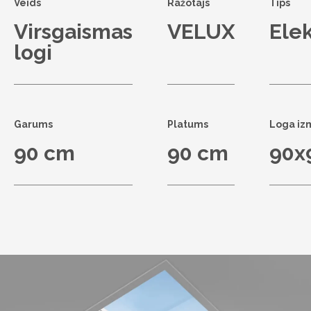
Veids
Ražotājs
Tips
Virsgaismas
VELUX
Elek
logi
Garums
Platums
Loga iz
90 cm
90 cm
90x