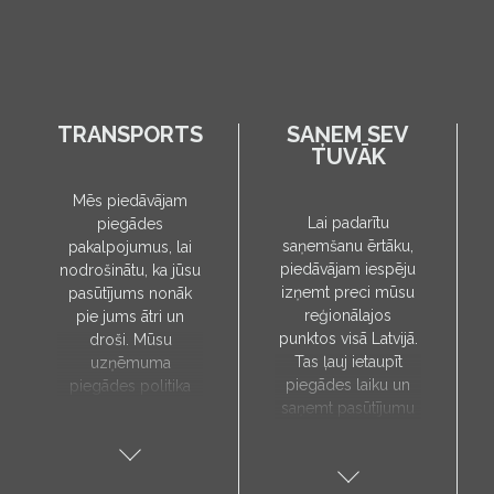
TRANSPORTS
SAŅEM SEV
TUVĀK
Mēs piedāvājam
Lai padarītu
piegādes
saņemšanu ērtāku,
pakalpojumus, lai
piedāvājam iespēju
nodrošinātu, ka jūsu
izņemt preci mūsu
pasūtījums nonāk
reģionālajos
pie jums ātri un
punktos visā Latvijā.
droši. Mūsu
Tas ļauj ietaupīt
uzņēmuma
piegādes laiku un
piegādes politika
saņemt pasūtījumu
paredz, ka preces
sev tuvākajā vietā.
tiks piegādātas tieši
Pieejamie
uz jūsu norādīto
saņemšanas punkti:
adresi, un to laiks