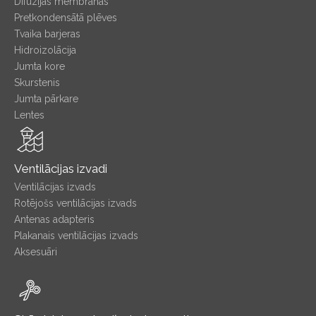
Difūzijas membrānas
Pretkondensātā plēves
Tvaika barjeras
Hidroizolācija
Jumta kore
Skurstenis
Jumta pārkare
Lentes
Ventilācijas izvadi
Ventilācijas izvads
Rotējošs ventilācijas izvads
Antenas adapteris
Plakanais ventilācijas izvads
Aksesuāri