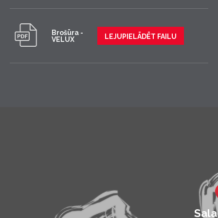
Brošūra -
LEJUPIELĀDĒT FAILU
VELUX
Sala