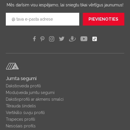
Mēs darīsim visu iespējamo, lai sniegtu tikai vērtīgus jaunumus!
PIEVIENOTIES
Jumta segumi
Dakstiņveida profili
Moduļveida jumtu segumi
Dakstiņprofili ar akmens smalci
Tērauda šindelis
Vertikālo šuvju profili
Trapeces profili
Nesošais profils