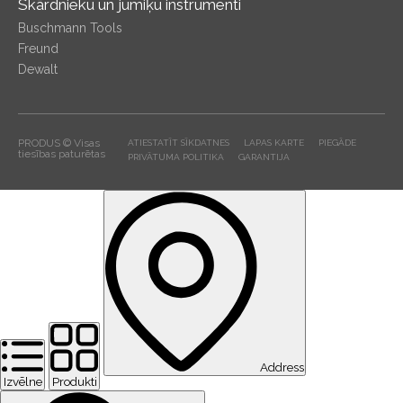
Skārdnieku un jumiķu instrumenti
Buschmann Tools
Freund
Dewalt
PRODUS © Visas
ATIESTATĪT SĪKDATNES
LAPAS KARTE
PIEGĀDE
tiesības paturētas
PRIVĀTUMA POLITIKA
GARANTIJA
Address
Izvēlne
Produkti