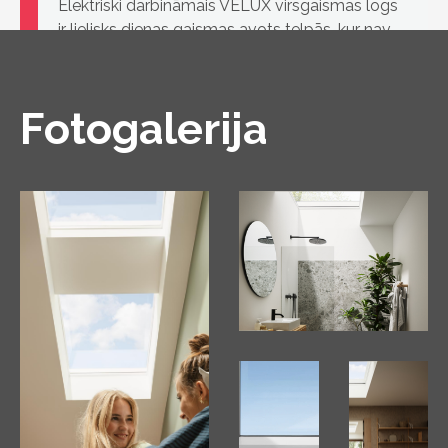
Elektriski darbināmais VELUX virsgaismas logs
ir lielisks dienas gaismas avots telpās, kur nav
iespējams uzstādīt klasiskos jumta logus zemā
jumta slīpuma dēļ
Fotogalerija