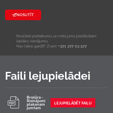
NOSUTĪT
Nosūtiet pieteikumu un mēs jums piedāvāsim
labāko risinājumu.
Nav laika gaidīt? Zvani:
+371 277 03 577
Faili lejupielādei
Brošūra -
Risinājumi
LEJUPIELĀDĒT FAILU
plakanam
jumtam