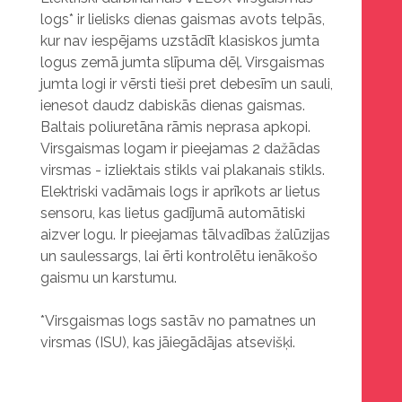
logs* ir lielisks dienas gaismas avots telpās,
kur nav iespējams uzstādīt klasiskos jumta
logus zemā jumta slīpuma dēļ. Virsgaismas
jumta logi ir vērsti tieši pret debesīm un sauli,
ienesot daudz dabiskās dienas gaismas.
Baltais poliuretāna rāmis neprasa apkopi.
Virsgaismas logam ir pieejamas 2 dažādas
virsmas - izliektais stikls vai plakanais stikls.
Elektriski vadāmais logs ir aprīkots ar lietus
sensoru, kas lietus gadījumā automātiski
aizver logu. Ir pieejamas tālvadības žalūzijas
un saulessargs, lai ērti kontrolētu ienākošo
gaismu un karstumu.
*Virsgaismas logs sastāv no pamatnes un
virsmas (ISU), kas jāiegādājas atsevišķi.