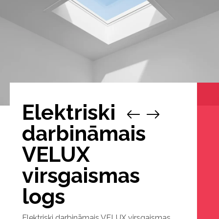
Elektriski
1
/
darbināmais
VELUX
virsgaismas
logs
Elektriski darbināmais VELUX virsgaismas