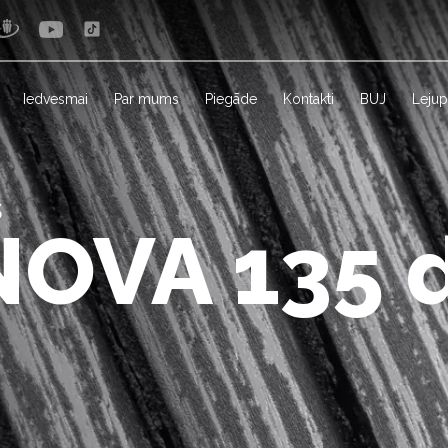
Iedvesmai
Par mums
Piegāde
Kontakti
BUJ
Lejup
s
VA 135 di