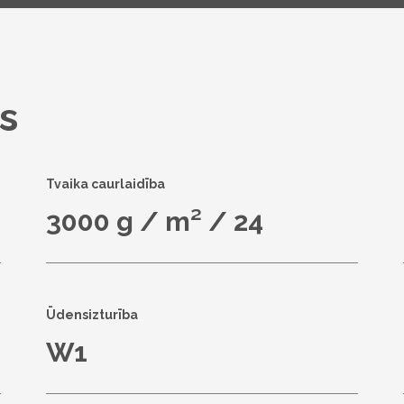
s
Tvaika caurlaidība
3000 g / m² / 24
Ūdensizturība
W1