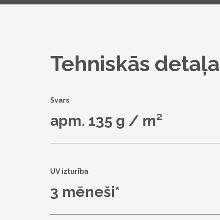
Tehniskās detaļa
Svars
apm. 135 g / m²
UV izturība
3 mēneši*