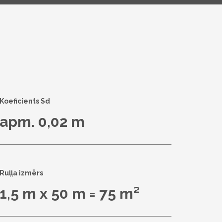
Koeficients Sd
apm. 0,02 m
Ruļļa izmērs
1,5 m x 50 m = 75 m²