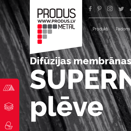
Produkti
Padomi
Difūzijas membrāna
SUPERNO
plēve