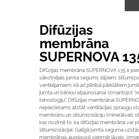
Difūzijas
membrāna
SUPERNOVA 13
Difūzijas membrāna SUPERNOVA 135 ir pie
sākotnējais jumta segums slīpiem, siltumizo
ventilējamiem, kā arī pilnībā pārklātiem jum
jumta un bēniņu atjaunošanai, izmantojot “r
tehnoloģiju”. Difūzijas membrānai SUPERN
nepieciešams atstāt ventilācijas spraugu sta
membrānu un siltumizolāciju (minerālvati, stik
kas nozīmē to, ka difūzijas membrāna var pi
siltumizolācijai. Galīgā jumta seguma uzstād
membrānas augšpusē vienmēr jāveic, izman