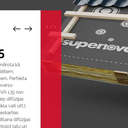
1
/
1
5
mērota kā
lētiem,
tiem. Perfekta
everso
OVA 135 nav
rp difūzijas
la vati utt.),
eskarties
īšana difūzijas
tojot latu un