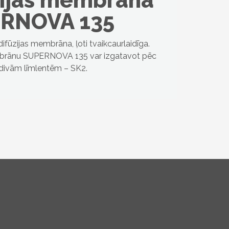
zijas membrāna
RNOVA 135
difūzijas membrāna, ļoti tvaikcaurlaidīga.
mbrānu SUPERNOVA 135 var izgatavot pēc
 divām līmlentēm – SK2.