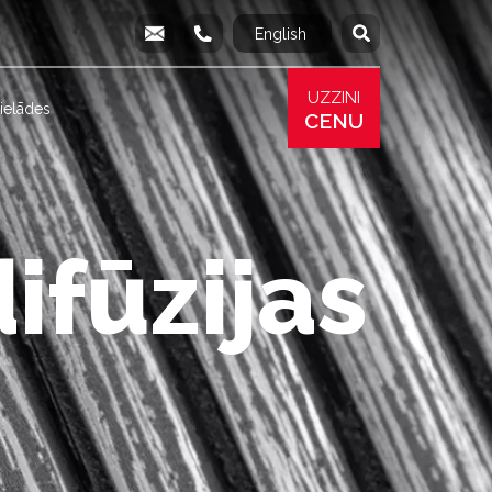
English
Русский
info@produs.lv
277 03 577
277 68 177
277 78 8
UZZINI
ielādes
CENU
fūzijas