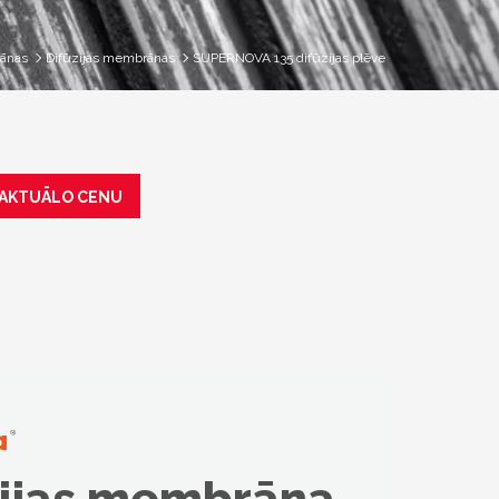
ānas
Difūzijas membrānas
SUPERNOVA 135 difūzijas plēve
AKTUĀLO CENU