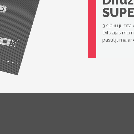
Difū
SUPE
3 slāņu jumta 
Difūzijas me
pasūtījuma ar