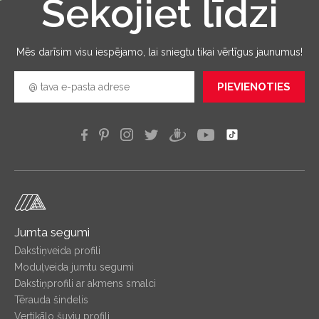
Sekojiet līdzi
Mēs darīsim visu iespējamo, lai sniegtu tikai vērtīgus jaunumus!
PIEVIENOTIES
Jumta segumi
Dakstiņveida profili
Moduļveida jumtu segumi
Dakstiņprofili ar akmens smalci
Tērauda šindelis
Vertikālo šuvju profili