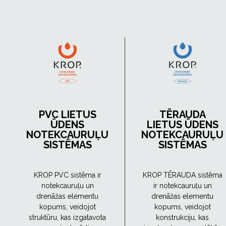
PVC LIETUS
TĒRAUDA
ŪDENS
LIETUS ŪDENS
NOTEKCAURUĻU
NOTEKCAURUĻU
SISTĒMAS
SISTĒMAS
KROP PVC sistēma ir
KROP TĒRAUDA sistēma
notekcauruļu un
ir notekcauruļu un
drenāžas elementu
drenāžas elementu
kopums, veidojot
kopums, veidojot
struktūru, kas izgatavota
konstrukciju, kas