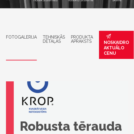
noteksistēmas
noteku sistēma
skava
FOTOGALERIJA
TEHNISKĀS
PRODUKTA
DETAĻAS
APRAKSTS
NOSKAIDRO
AKTUĀLO
CENU
Robusta tērauda