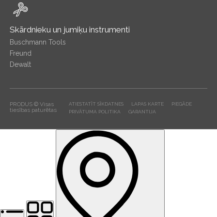
Skārdnieku un jumiķu instrumenti
Buschmann Tools
Freund
Dewalt
PRODUS © Visas
ATIESTATĪT SĪKDATNES
LAPAS KARTE
PIEGĀDE
tiesības paturētas
PRIVĀTUMA POLITIKA
GARANTIJA