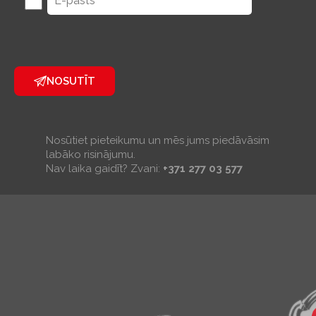
NOSUTĪT
Nosūtiet pieteikumu un mēs jums piedāvāsim
labāko risinājumu.
Nav laika gaidīt? Zvani:
+371 277 03 577