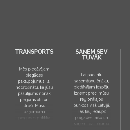
TRANSPORTS
SAŅEM SEV
TUVĀK
Mēs piedāvājam
Lai padarītu
piegādes
saņemšanu ērtāku,
pakalpojumus, lai
piedāvājam iespēju
nodrošinātu, ka jūsu
izņemt preci mūsu
pasūtījums nonāk
reģionālajos
pie jums ātri un
punktos visā Latvijā.
droši. Mūsu
Tas ļauj ietaupīt
uzņēmuma
piegādes laiku un
piegādes politika
saņemt pasūtījumu
paredz, ka preces
sev tuvākajā vietā.
tiks piegādātas tieši