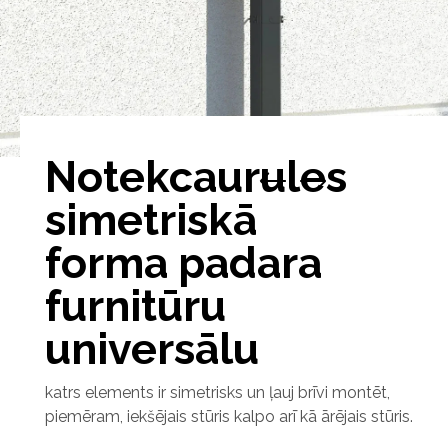
Notekcaurules
simetriskā
forma padara
furnitūru
universālu
katrs elements ir simetrisks un ļauj brīvi montēt,
piemēram, iekšējais stūris kalpo arī kā ārējais stūris.