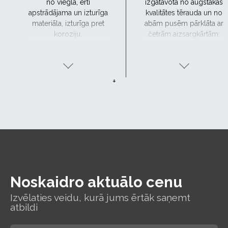
no viegla, ērti
izgatavota no augstākās
apstrādājama un izturīga
kvalitātes tērauda un no
materiāla, izturīga pret
abām pusēm pārklāta ar
koroziju.
četrām aizsargkārtām:
cinku, pasivācijas slāni,
apakškārtu un organisko
pārklājumu.
+
Noskaidro aktuālo cenu
Izvēlaties veidu, kurā jums ērtāk saņemt
atbildi