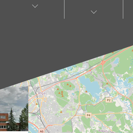
Pieejamie
uz jūsu norādīto
saņemšanas punkti:
adresi, un to laiks
Aloja, Alūksne, Balvi,
tiks noteikts pēc
Cēsis, Gulbene,
individuālas
Jēkabpils, Kandava,
vienošanās ar mūsu
Kuldīga, Limbaži,
menedžeri.
Madona, Ragana,
Piegādes
Roja, Salacgrīva,
pakalpojums ir
Saulkrasti, Talsi,
pieejams tikai darba
Tukums, Valka,
dienās. Mūsu kurjers
Valmiera.
iepriekš ar jums
Kā sazināties?
sazināsies, lai
Izvēlies sev tuvāko
pārliecinātos par
punktu un raksti uz
piegādes adresi un
attiecīgo e-pasta
paziņotu par
adresi (piemēram,
paredzamo
aloja@produs.lv
,
piegādes laiku.
cesis@produs.lv
,
tukums@produs.lv
u.c.), lai noskaidrotu
pasūtījuma