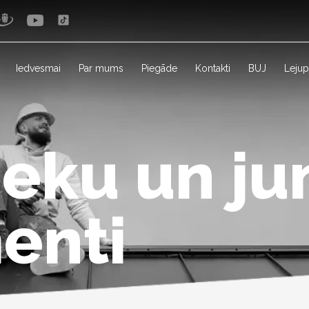
Iedvesmai
Par mums
Piegāde
Kontakti
BUJ
Lejup
ieku un ju
enti