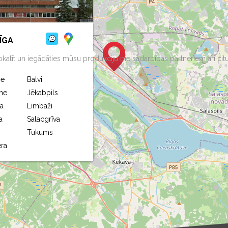
ĪGA
aspkatīt un iegādāties mūsu produkciju pie sadarbības partneriem arī citu
ne
Balvi
ne
Jēkabpils
a
Limbaži
a
Salacgrīva
Tukums
ra