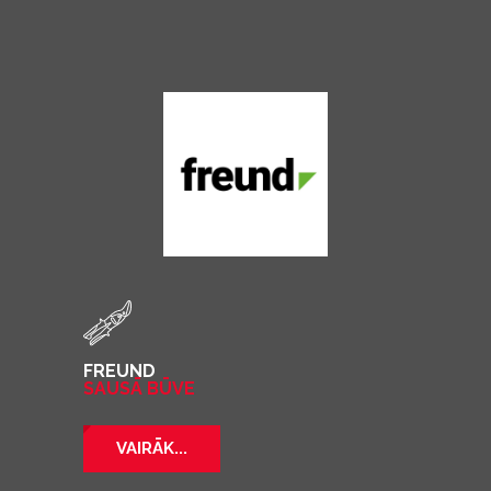
FREUND
SAUSĀ BŪVE
VAIRĀK...