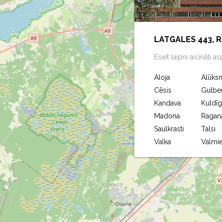
LATGALES 443, R
Esiet laipni aicināti 
Aloja
Alūks
Cēsis
Gulbe
Kandava
Kuldīg
Madona
Ragan
Saulkrasti
Talsi
Valka
Valmie