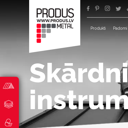
Produkti
Padomi
Skārdn
instrum