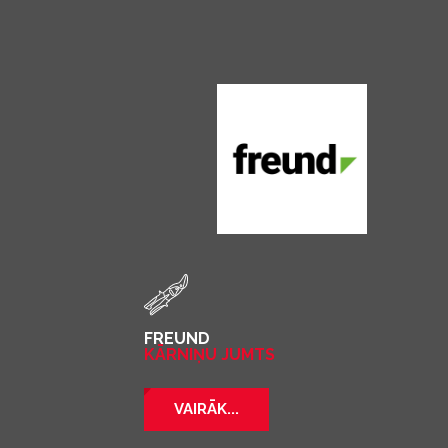
FREUND
KĀRNIŅU JUMTS
VAIRĀK...