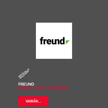
FREUND
ŠĪFERU JUMTS UN FASĀDE
VAIRĀK...