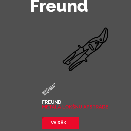
Freund
FREUND
METĀLA LOKŠŅU APSTRĀDE
VAIRĀK...