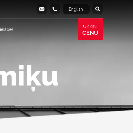
English
Русский
info@produs.lv
277 03 577
277 68 177
277 78 8
UZZINI
ielādes
CENU
miķu