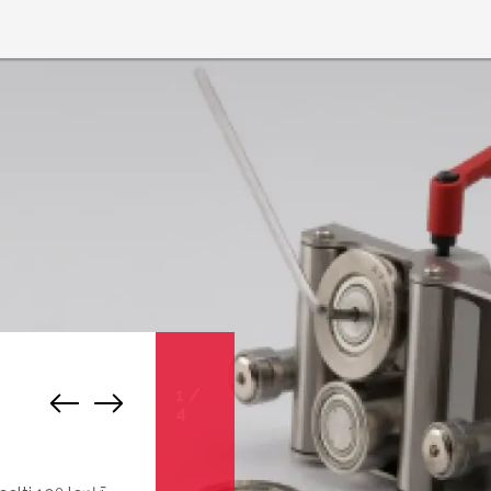
1
/
4