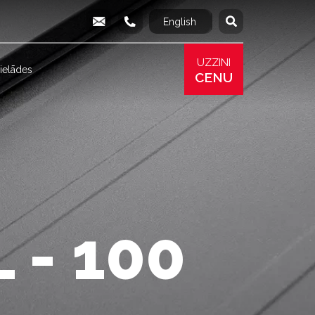
English
Русский
info@produs.lv
277 03 577
277 68 177
277 78 8
UZZINI
ielādes
CENU
 - 100