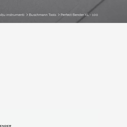
iķu instrumenti
Buschmann Tools
Perfect Bender XL - 100