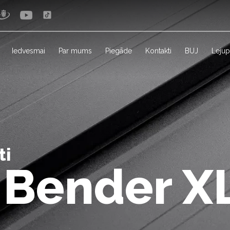
Iedvesmai
Par mums
Piegāde
Kontakti
BUJ
Lejup
ti
 Bender XL