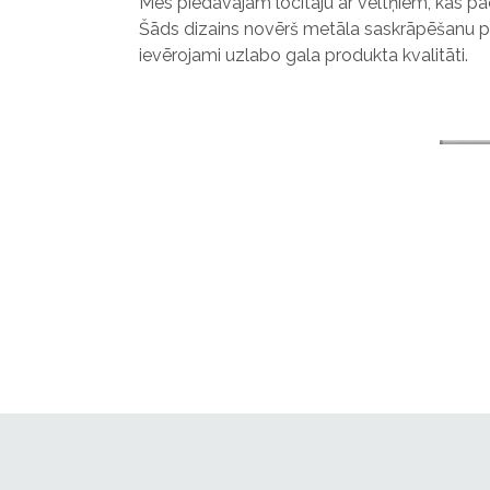
Mēs piedāvājam locītāju ar veltņiem, kas pace
Šāds dizains novērš metāla saskrāpēšanu p
ievērojami uzlabo gala produkta kvalitāti.