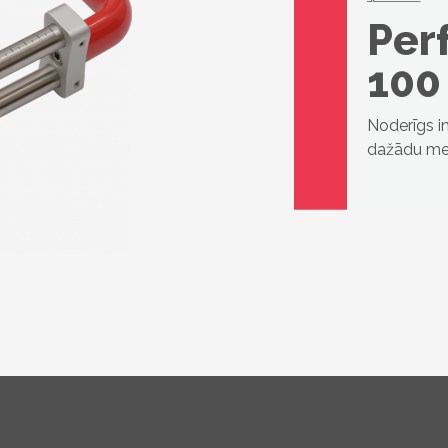
Per
100
Noderīgs i
dažādu met