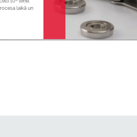
lti 10º leņķī.
rocesa laikā un