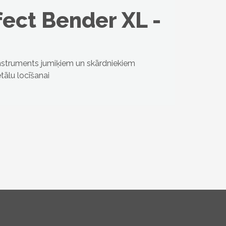
fect Bender XL -
nstruments jumiķiem un skārdniekiem
ālu locīšanai