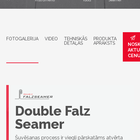
instrumenti
Tools
Seamer
FOTOGALERIJA
VIDEO
TEHNISKĀS
PRODUKTA
DETAĻAS
APRAKSTS
NOSK
AKTU
CEN
Double Falz
Seamer
Šuvēšanas process ir viegli pārskatāms atvērta