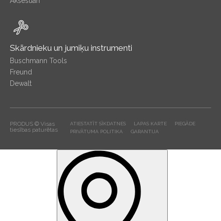
Aksesuāri
Skārdnieku un jumiķu instrumenti
Buschmann Tools
Freund
Dewalt
PRODUS © Visas
ATIESTATĪT SĪKDATNES
LAPAS KARTE
PIEGĀDE
tiesības paturētas
PRIVĀTUMA POLITIKA
GARANTIJA