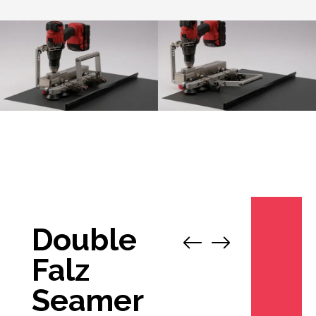
Double
1
/
12
Falz
Seamer