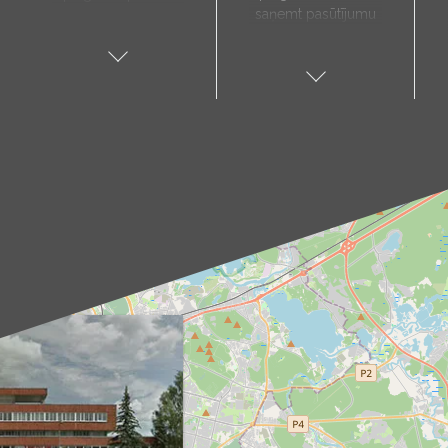
saņemt pasūtījumu
paredz, ka preces
sev tuvākajā vietā.
tiks piegādātas tieši
Pieejamie
uz jūsu norādīto
saņemšanas punkti:
adresi, un to laiks
Aloja, Alūksne, Balvi,
tiks noteikts pēc
Cēsis, Gulbene,
individuālas
Jēkabpils, Kandava,
vienošanās ar mūsu
Kuldīga, Limbaži,
menedžeri.
Madona, Ragana,
Piegādes
Roja, Salacgrīva,
pakalpojums ir
Saulkrasti, Talsi,
pieejams tikai darba
Tukums, Valka,
dienās. Mūsu kurjers
Valmiera.
iepriekš ar jums
Kā sazināties?
sazināsies, lai
Izvēlies sev tuvāko
pārliecinātos par
punktu un raksti uz
piegādes adresi un
attiecīgo e-pasta
paziņotu par
adresi (piemēram,
paredzamo
aloja@produs.lv
,
piegādes laiku.
cesis@produs.lv
,
tukums@produs.lv