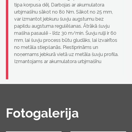
tipa korpusa dēļ. Darbojas ar akumulatora
urbjmašīnu sākot no 80 Nm. Sākot no 25 mm,
var izmantot jebkuru šuvju augstumu bez
papildu augstuma regulēšanas. Ātrākā šuvju
mašīna pasaulē - līdz 30 m/min. Šuvju ruļļi ir 60
mm, lai šuvju process būtu gludāks, lai izvairītos
no metāla stiepšanās. Piestiprināms un
noņemams jebkurā vietā uz metāla šuvju profila.
Izmantojams ar akumulatora urbjmašīnu
Fotogalerija