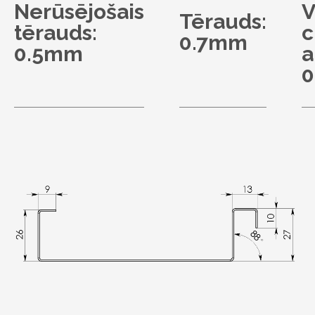
Nerūsējošais
V
Tērauds:
tērauds:
c
0.7mm
0.5mm
a
0