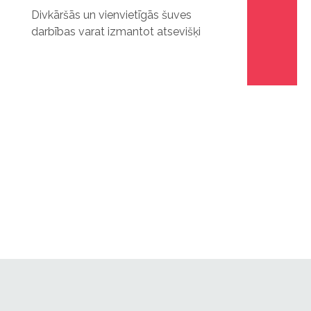
Divkāršās un vienvietīgās šuves
darbības varat izmantot atsevišķi