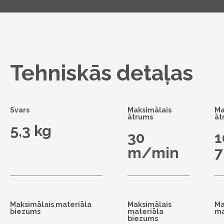
Tehniskās detaļas
Svars
Maksimālais
Ma
ātrums
āt
5,3 kg
30
1
m/min
7
Maksimālais materiāla
Maksimālais
Ma
biezums
materiāla
ma
biezums