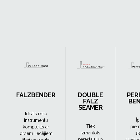
FALZBENDER
DOUBLE
PER
FALZ
BE
SEAMER
Ideāls roku
Īp
instrumentu
Tiek
piem
komplekts ar
izmantots
si
diviem liecējiem
parastajai un
savien
ātrai un vieglai