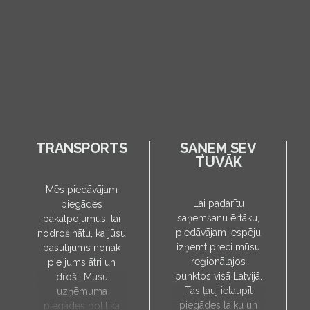
TRANSPORTS
SAŅEM SEV
TUVĀK
Mēs piedāvājam
Lai padarītu
piegādes
saņemšanu ērtāku,
pakalpojumus, lai
piedāvājam iespēju
nodrošinātu, ka jūsu
izņemt preci mūsu
pasūtījums nonāk
reģionālajos
pie jums ātri un
punktos visā Latvijā.
droši. Mūsu
Tas ļauj ietaupīt
uzņēmuma
piegādes laiku un
piegādes politika