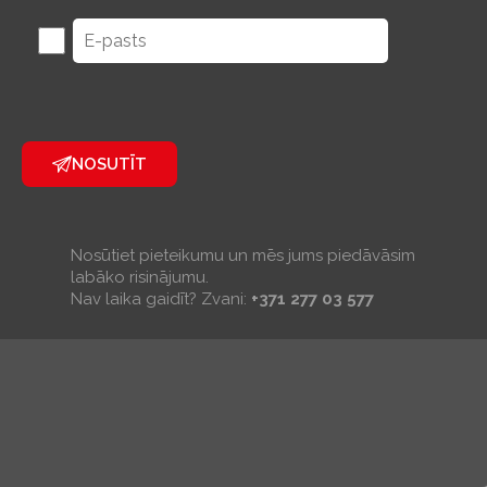
NOSUTĪT
Nosūtiet pieteikumu un mēs jums piedāvāsim
labāko risinājumu.
Nav laika gaidīt? Zvani:
+371 277 03 577