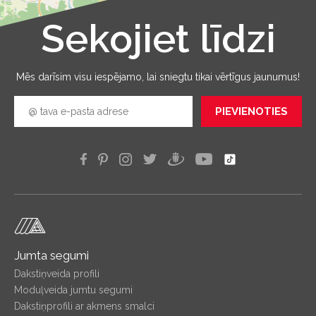
Sekojiet līdzi
Leaflet
|
©
OpenStreetMap
Mēs darīsim visu iespējamo, lai sniegtu tikai vērtīgus jaunumus!
PIEVIENOTIES
Jumta segumi
Dakstiņveida profili
Moduļveida jumtu segumi
Dakstiņprofili ar akmens smalci