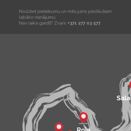
Nosūtiet pieteikumu un mēs jums piedāvāsim
labāko risinājumu.
Nav laika gaidīt? Zvani:
+371 277 03 577
Sala
Roja