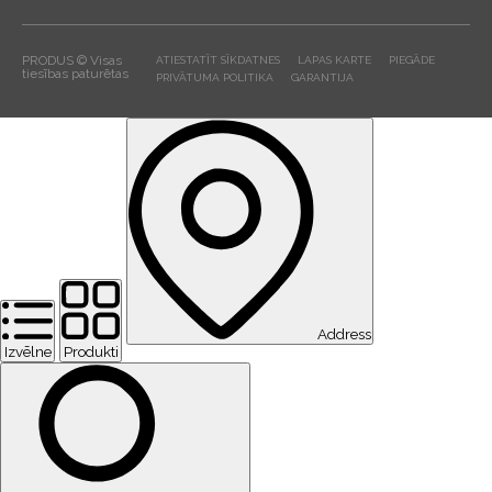
PRODUS © Visas
ATIESTATĪT SĪKDATNES
LAPAS KARTE
PIEGĀDE
tiesības paturētas
PRIVĀTUMA POLITIKA
GARANTIJA
Address
Izvēlne
Produkti