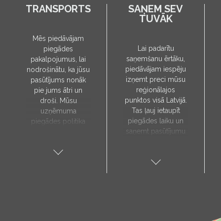
TRANSPORTS
SAŅEM SEV
TUVĀK
Mēs piedāvājam
Lai padarītu
piegādes
saņemšanu ērtāku,
pakalpojumus, lai
piedāvājam iespēju
nodrošinātu, ka jūsu
izņemt preci mūsu
pasūtījums nonāk
reģionālajos
pie jums ātri un
punktos visā Latvijā.
droši. Mūsu
Tas ļauj ietaupīt
uzņēmuma
piegādes laiku un
piegādes politika
saņemt pasūtījumu
paredz, ka preces
sev tuvākajā vietā.
tiks piegādātas tieši
Pieejamie
uz jūsu norādīto
saņemšanas punkti:
adresi, un to laiks
Aloja, Alūksne, Balvi,
tiks noteikts pēc
Cēsis, Gulbene,
individuālas
Jēkabpils, Kandava,
vienošanās ar mūsu
Kuldīga, Limbaži,
menedžeri.
Madona, Ragana,
Piegādes