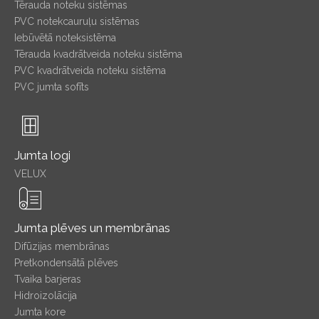
Tērauda noteku sistēmas
PVC notekcauruļu sistēmas
Iebūvētā noteksistēma
Tērauda kvadrātveida noteku sistēma
PVC kvadrātveida noteku sistēma
PVC jumta sofīts
Jumta logi
VELUX
Jumta plēves un membrānas
Difūzijas membrānas
Pretkondensātā plēves
Tvaika barjeras
Hidroizolācija
Jumta kore