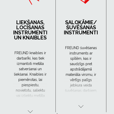
LIEKŠANAS,
SALOKĀMIE/
LOCĪŠANAS
ŠUVĒŠANAS
INSTRUMENTI
INSTRUMENTI
UN KNAIBLES
FREUND šuvēšanas
FREUND knaibles ir
instruments ar
darbarīki, kas tiek
spīlēm, kas ir
izmantoti metāla
saudzīgs pret
satveršanai un
apstrādājamā
liekšanai. Knaibles ir
materiāla virsmu, ir
piemērotas, lai
vērtīgs palīgs
piespiestu,
jebkura veida
novietotu, saliektu
šuvēšanas darbiem,
vai izliektu metāla
it īpaši tad, ja
materiālus, un tie var
jāsaglabā materiāla
būt noderīgi
izturība un
dažādos metāla
ilgmūžība. FREUND