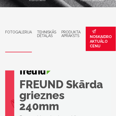
instrumenti
240mm (kreisās)
FOTOGALERIJA
TEHNISKĀS
PRODUKTA
DETAĻAS
APRAKSTS
NOSKAIDRO
AKTUĀLO
CENU
FREUND Skārda
grieznes
240mm