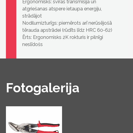
Ergonomisks: sviras transmisija un
atgriešanas atspere ietaupa enerģiju,
strādājot
Nodilumizturīgs: piemērots arī nerūsējošā
tērauda apstrādei (rūdīts līdz HRC 60-62)
Ērts: Ergonomisks 2K rokturis ir pilnīgi
neslīdošs
Fotogalerija