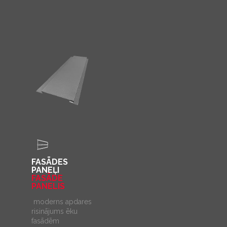
FASĀDES
PANEĻI
FASĀDE
PANELIS
moderns apdares
risinājums ēku
fasādēm