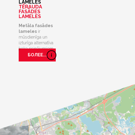
LAMELES
TĒRAUDA
FASĀDES
LAMELES
Metāla fasādes
lameles
ir
mūsdienīga un
izturīga alternatīva
koka risinājumiem.
БОЛЕЕ...