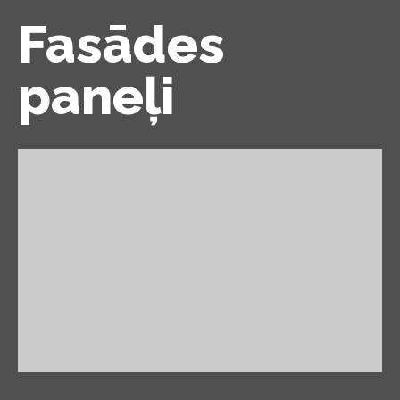
Fasādes
paneļi