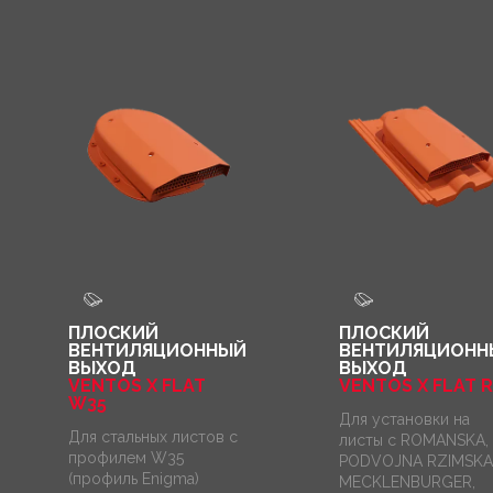
ПЛОСКИЙ
ПЛОСКИЙ
ВЕНТИЛЯЦИОННЫЙ
ВЕНТИЛЯЦИОНН
ВЫХОД
ВЫХОД
VENTOS X FLAT
VENTOS X FLAT R
W35
Для установки на
Для стальных листов с
листы с ROMANSKA,
профилем W35
PODVOJNA RZIMSKA
(профиль Enigma)
MECKLENBURGER,