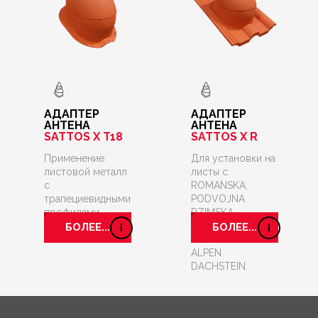
АДАПТЕР
АДАПТЕР
АНТЕНА
АНТЕНА
SATTOS X T18
SATTOS X R
Применение:
Для установки на
листовой металл
листы с
с
ROMANSKA,
трапециевидными
PODVOJNA
профилями
RZIMSKA,
T18/T18+/T20
MECKLENBURGER,
БОЛЕЕ...
БОЛЕЕ...
FINKENBERGER и
ALPEN
DACHSTEIN.