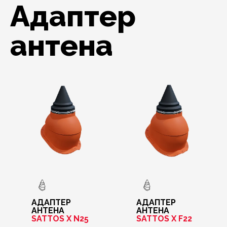
Адаптер
антена
АДАПТЕР
АДАПТЕР
АНТЕНА
АНТЕНА
SATTOS X N25
SATTOS X F22