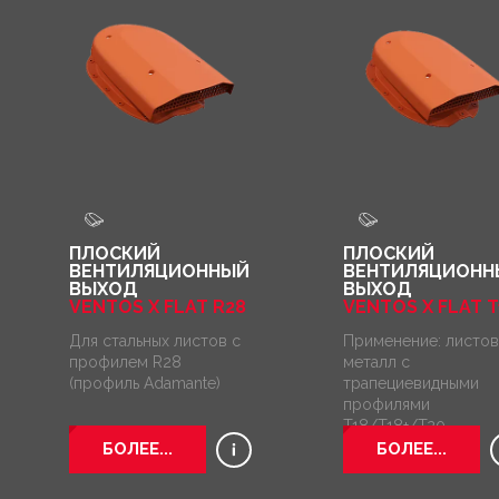
ПЛОСКИЙ
ПЛОСКИЙ
ВЕНТИЛЯЦИОННЫЙ
ВЕНТИЛЯЦИОНН
ВЫХОД
ВЫХОД
VENTOS X FLAT R28
VENTOS X FLAT T
Для стальных листов с
Применение: листо
профилем R28
металл с
(профиль Adamante)
трапециевидными
профилями
T18/T18+/T20
БОЛЕЕ...
БОЛЕЕ...