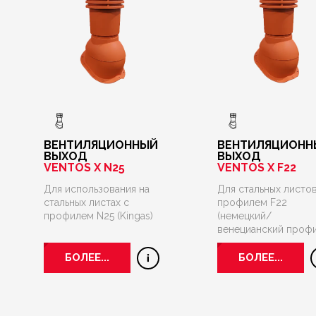
ВЕНТИЛЯЦИОННЫЙ
ВЕНТИЛЯЦИОНН
ВЫХОД
ВЫХОД
VENTOS X N25
VENTOS X F22
Для использования на
Для стальных листов
стальных листах с
профилем F22
профилем N25 (Kingas)
(немецкий/
венецианский профи
БОЛЕЕ...
БОЛЕЕ...