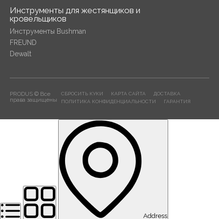
Инструменты для жестянщиков и
кровельщиков
Инструменты Bushman
FREUND
Dewalt
PRODUS © Все
СБРОСИТЬ КУКИ
КАРТА САЙТА
ДОСТАВКА
права защищены
ПОЛИТИКА КОНФИДЕНЦИАЛЬНОСТИ
ГАРАНТИЯ
Address