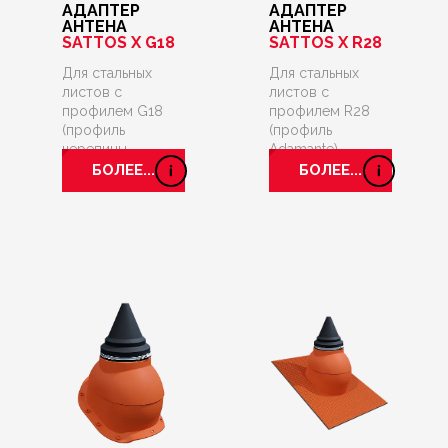
АДАПТЕР
АДАПТЕР
АНТЕНА
АНТЕНА
SATTOS X G18
SATTOS X R28
Для стальных
Для стальных
листов с
листов с
профилем G18
профилем R28
(профиль
(профиль
черепицы
Adamante)
Germania)
БОЛЕЕ...
БОЛЕЕ...