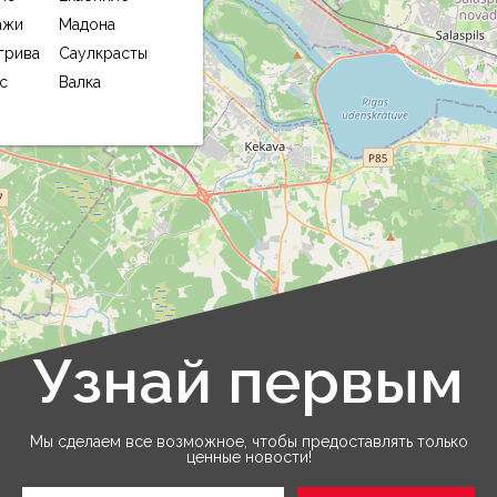
ажи
Мадона
грива
Саулкрасты
с
Валка
Узнай первым
Leaflet
|
©
OpenStreetMap
Мы сделаем все возможное, чтобы предоставлять только
ценные новости!