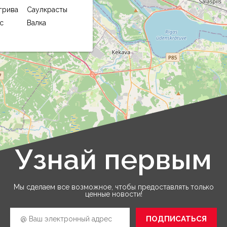
грива
Саулкрасты
с
Валка
Узнай первым
Leaflet
|
©
OpenStreetMap
Мы сделаем все возможное, чтобы предоставлять только
ценные новости!
ПОДПИСАТЬСЯ