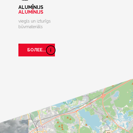
ALUMĪNIJS
ALUMĪNIJS
viegls un izturīgs
būvmateriāls
БОЛЕЕ...