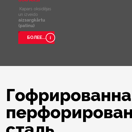
Kapars oksidējas
un izveido
aizsargkārtu
(patinu)
БОЛЕЕ...
Гофрированна
перфорирова
сталь