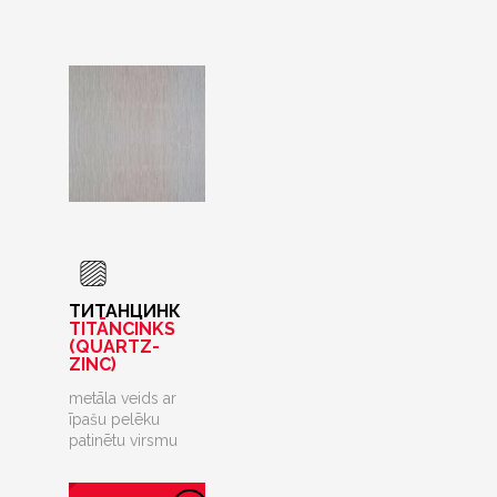
ТИТАНЦИНК
TITĀNCINKS
(QUARTZ-
ZINC)
metāla veids ar
īpašu pelēku
patinētu virsmu