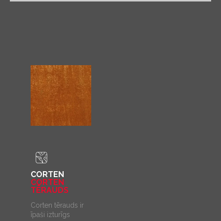
CORTEN
CORTEN
TĒRAUDS
Corten tērauds ir
īpaši izturīgs