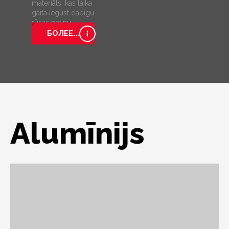
materiāls, kas laika
gaitā iegūst dabīgu
rūsas patinu
БОЛЕЕ...
Alumīnijs