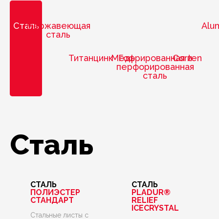
Сталь
Нержавеющая
Alum
сталь
Титанцинк
Медь
Гофрированная и
Corten
перфорированная
сталь
Сталь
СТАЛЬ
СТАЛЬ
ПОЛИЭСТЕР
PLADUR®
СТАНДАРТ
RELIEF
ICECRYSTAL
Стальные листы с