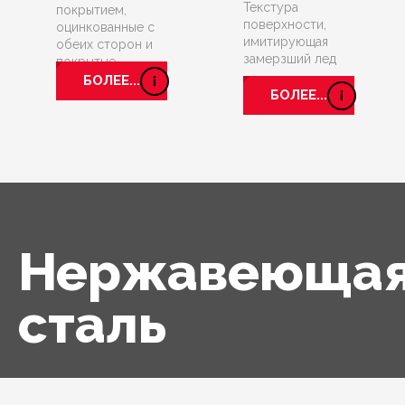
Текстура
покрытием,
поверхности,
оцинкованные с
имитирующая
обеих сторон и
замерзший лед
покрытые
антикоррозийным
БОЛЕЕ...
БОЛЕЕ...
слоем
Нержавеюща
сталь