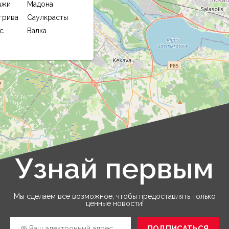
ажи
Мадона
грива
Саулкрасты
с
Валка
Узнай первым
Leaflet
|
©
OpenStreetMap
Мы сделаем все возможное, чтобы предоставлять только
ценные новости!
ПОДПИСАТЬСЯ