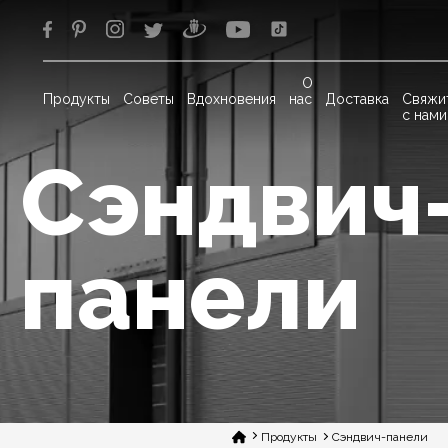
О
Продукты
Советы
Вдохновения
нас
Доставка
Свяжи
с нами
Сэндвич
панели
Продукты
Сэндвич-панели