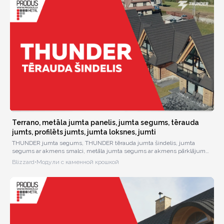
Thunder cena Latvijā
00:01:00
Terrano, metāla jumta panelis, jumta segums, tērauda
jumts, profilēts jumts, jumta loksnes, jumti
THUNDER jumta segums, THUNDER tērauda jumta šindelis, jumta
segums ar akmens smalci, metāla jumta segums ar akmens pārklājumu,
modulārais jumta segums, akmens smalces jumta dakstiņi, premium
Blizzard
•
Модули с каменной крошкой
jumta segums, ilgmūžīgs jumta segums, 60 gadu garantija jumtam,
viegls jumta segums, Blachotrapez Thunder cena, BTR Systems
Thunder cena Latvijā