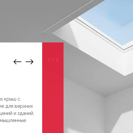
1
/
1
их крыш с
ие для верхних
ений и зданий,
ромышленные