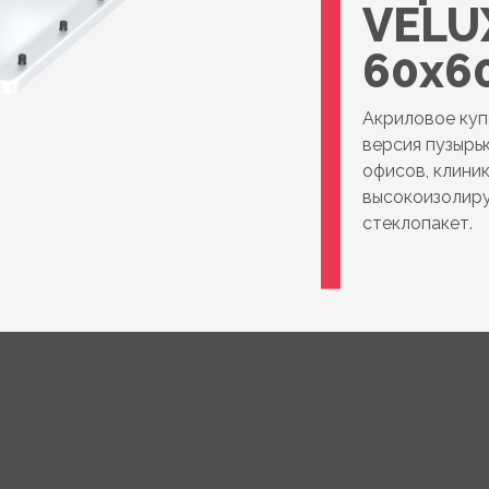
VELUX
60x6
Акриловое куп
версия пузырь
офисов, клини
высокоизолир
стеклопакет.