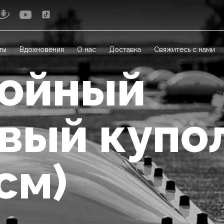
ты
Вдохновения
О нас
Доставка
Свяжитесь с нами
лойный
вый купо
см)