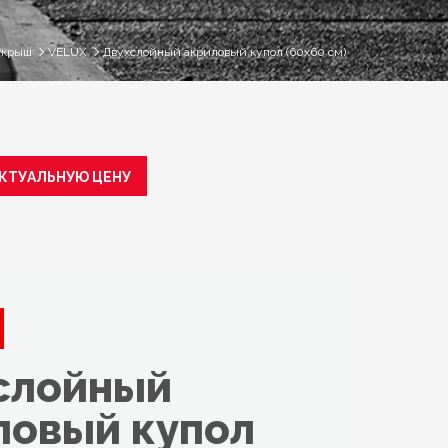
 крыш
VELUX
Двухслойный акриловый купол (60x60 см)
АКТУАЛЬНУЮ ЦЕНУ
слойный
ловый купол