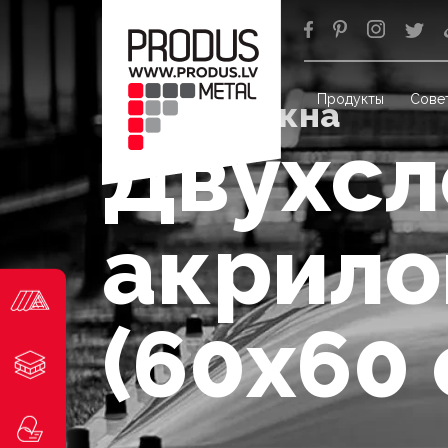
Продукты
Сове
Верхние окна
Двухс
акрило
(60x60 