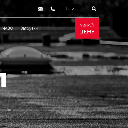
Latviski
English
info@produs.lv
277 03 577
277 68 177
277 78 8
УЗНАЙ
ЧАВО
Загрузки
ЦЕНУ
л