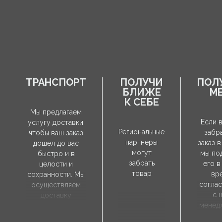
ТРАНСПОРТ
ПОЛУЧИ
ПОЛ
БЛИЖЕ
М
К СЕБЕ
Мы предлагаем
Если 
услугу доставки,
Региональные
забр
чтобы ваш заказ
партнеры
заказ в
дошел до вас
могут
мы по
быстро и в
забрать
его в
целости и
товар
вр
сохранности. Мы
согла
осуществляем
с 
доставку
менед
непосредственно
продаж
по указанному