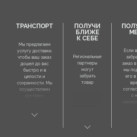
ТРАНСПОРТ
ПОЛУЧИ
ПОЛ
БЛИЖЕ
М
К СЕБЕ
Мы предлагаем
Если 
услугу доставки,
Региональные
забр
чтобы ваш заказ
партнеры
заказ в
дошел до вас
могут
мы по
быстро и в
забрать
его в
целости и
товар
вр
сохранности. Мы
согла
осуществляем
с 
доставку
менед
непосредственно
продаж
по указанному
забр
вами адресу, а
зак
время доставки
необ
согласовывается
посети
индивидуально с