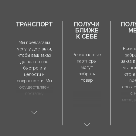
ТРАНСПОРТ
ПОЛУЧИ
ПОЛ
БЛИЖЕ
М
К СЕБЕ
Мы предлагаем
Если 
услугу доставки,
Региональные
забр
чтобы ваш заказ
партнеры
заказ в
дошел до вас
могут
мы по
быстро и в
забрать
его в
целости и
товар
вр
сохранности. Мы
согла
осуществляем
с 
доставку
менед
непосредственно
продаж
по указанному
забр
вами адресу, а
зак
время доставки
необ
согласовывается
посети
индивидуально с