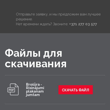
Отправьте заявку, и мы предложим вам лучшее
решение.
Нет времени ждать? Звоните:
+371 277 03 577
Файлы для
скачивания
Brošūra -
Risinājumi
СКАЧАТЬ ФАЙЛ
plakanam
jumtam