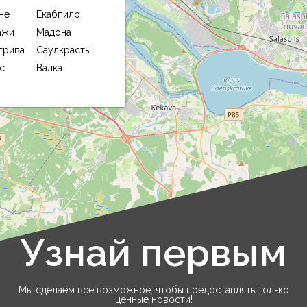
чтобы
не
Екабпилс
предо
ажи
Мадона
каче
грива
Саулкрасты
обслу
с
Валка
чтобы
получ
товар
эффе
Узнай первым
Leaflet
|
©
OpenStreetMap
Мы сделаем все возможное, чтобы предоставлять только
ценные новости!