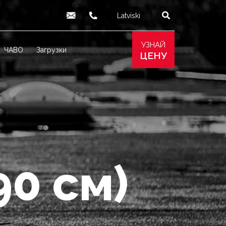
Latviski
English
info@produs.lv
277 03 577
277 68 177
277 78 8
УЗНАЙ
ЧАВО
Загрузки
ЦЕНУ
90 см)