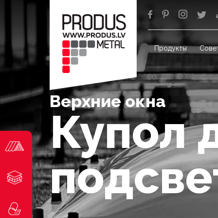
Продукты
Сове
Верхние окна
Купол 
подсве