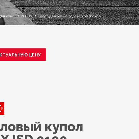
для крыш
VELUX
Купол для окон с подсветкой (60x90 см)
АКТУАЛЬНУЮ ЦЕНУ
ловый купол