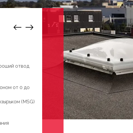
1
/
1
ороший отвод
оном от 0 до
озырьком (MSG)
ания