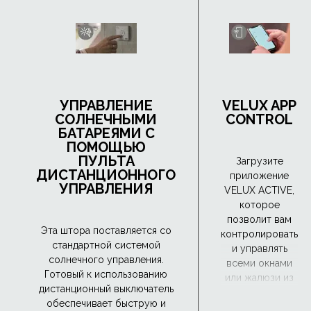
УПРАВЛЕНИЕ
VELUX APP
СОЛНЕЧНЫМИ
CONTROL
БАТАРЕЯМИ С
ПОМОЩЬЮ
ПУЛЬТА
Загрузите
ДИСТАНЦИОННОГО
приложение
УПРАВЛЕНИЯ
VELUX ACTIVE,
которое
позволит вам
Эта штора поставляется со
контролировать
стандартной системой
и управлять
солнечного управления.
всеми окнами
Готовый к использованию
или жалюзи из
дистанционный выключатель
любого места,
обеспечивает быструю и
просто