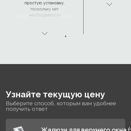
простую установку,
коснувшись
поскольку нет
экрана
необходимости
телефона или
прокладывать кабели.
используя
простую
голосовую
+
команду.
Узнайте текущую цену
Выберите способ, которым вам удобнее
получить ответ
Жалюзи для верхнего окна (