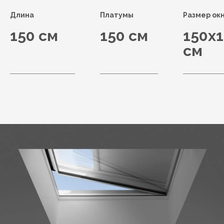
Длина
Платумы
Размер ок
150 см
150 см
150x
см