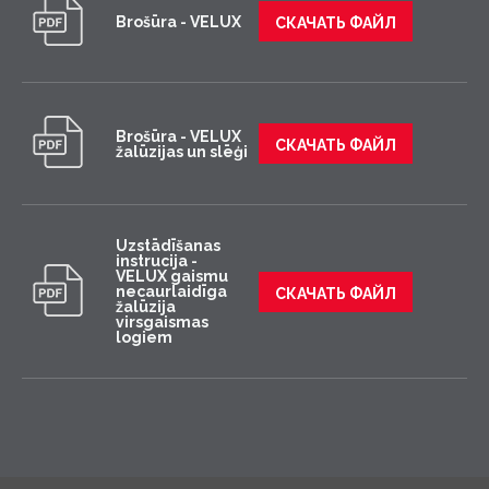
Brošūra - VELUX
СКАЧАТЬ ФАЙЛ
Brošūra - VELUX
СКАЧАТЬ ФАЙЛ
žalūzijas un slēģi
Uzstādīšanas
instrucija -
VELUX gaismu
necaurlaidīga
СКАЧАТЬ ФАЙЛ
žalūzija
virsgaismas
logiem