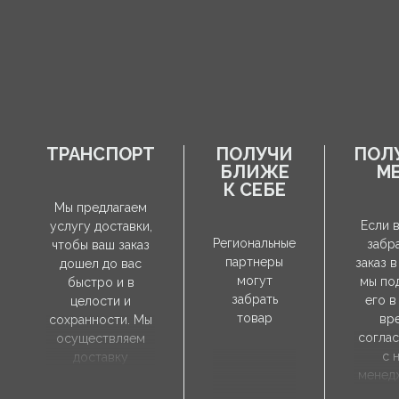
ТРАНСПОРТ
ПОЛУЧИ
ПОЛ
БЛИЖЕ
М
К СЕБЕ
Мы предлагаем
Если 
услугу доставки,
Региональные
забр
чтобы ваш заказ
партнеры
заказ в
дошел до вас
могут
мы по
быстро и в
забрать
его в
целости и
товар
вр
сохранности. Мы
согла
осуществляем
с 
доставку
менед
непосредственно
продаж
по указанному