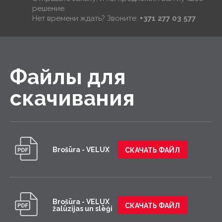
решение.
Нет времени ждать? Звоните:
+371 277 03 577
Файлы для
скачивания
Brošūra - VELUX
СКАЧАТЬ ФАЙЛ
Brošūra - VELUX
СКАЧАТЬ ФАЙЛ
žalūzijas un slēģi