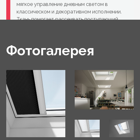
мягкое управление дневным светом в
классическом и декоративном исполнении.
Ткань помогает рассеивать поступающий
дневной свет, создавая приятную
обстановку без прямых солнечных лучей
Фотогалерея