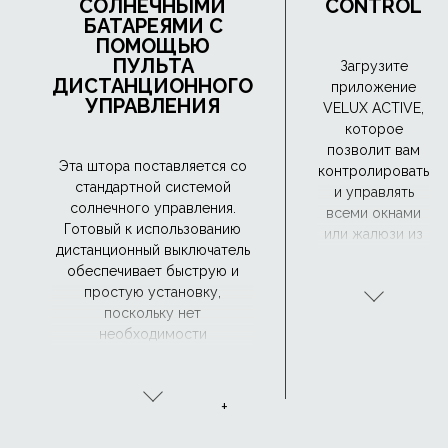
СОЛНЕЧНЫМИ
CONTROL
БАТАРЕЯМИ С
ПОМОЩЬЮ
ПУЛЬТА
Загрузите
ДИСТАНЦИОННОГО
приложение
УПРАВЛЕНИЯ
VELUX ACTIVE,
которое
позволит вам
Эта штора поставляется со
контролировать
стандартной системой
и управлять
солнечного управления.
всеми окнами
Готовый к использованию
или жалюзи из
дистанционный выключатель
любого места,
обеспечивает быструю и
просто
простую установку,
коснувшись
поскольку нет
экрана
необходимости
телефона или
прокладывать кабели.
используя
простую
голосовую
+
команду.