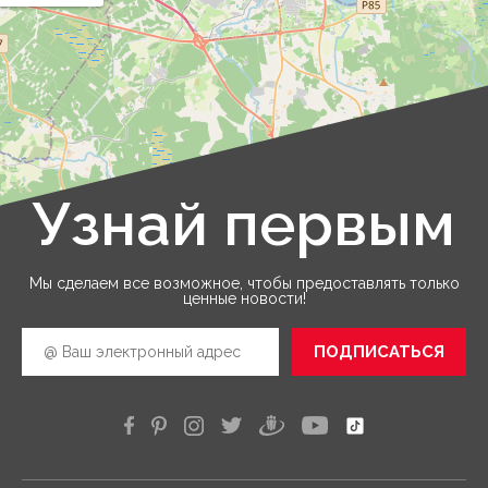
эффе
Узнай первым
Leaflet
|
©
OpenStreetMap
Мы сделаем все возможное, чтобы предоставлять только
ценные новости!
ПОДПИСАТЬСЯ