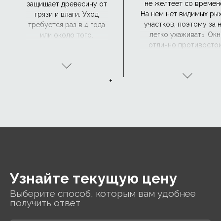
не желтеет со времен
защищает древесину от
На нем нет видимых ры
грязи и влаги. Уход
участков, поэтому за 
требуется раз в 4 года
легко ухаживать. Ок
или около того.
отлично противосто
Лакированная отделка
влаге, а его поверхност
дерева идеально
требует ухода, что дел
подходит для
мансардное окно с
традиционных
+
полиуретановым
интерьеров.
покрытием подходящим
труднодоступных мес
влажных помещений, т
как ванные комнаты.
Узнайте текущую цену
Выберите способ, которым вам удобнее
получить ответ