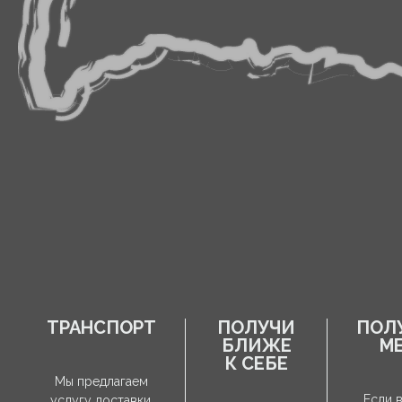
ТРАНСПОРТ
ПОЛУЧИ
ПОЛ
БЛИЖЕ
М
К СЕБЕ
Мы предлагаем
Если 
услугу доставки,