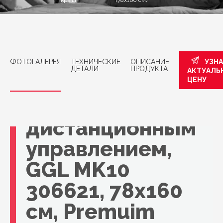
крыш
(78x160 см)
ФОТОГАЛЕРЕЯ
ТЕХНИЧЕСКИЕ
ОПИСАНИЕ
УЗН
ДЕТАЛИ
ПРОДУКТА
АКТУАЛЬ
Мансардное
ЦЕНУ
окно VELUX с
дистанционным
управлением,
GGL MK10
306621, 78x160
см, Premuim