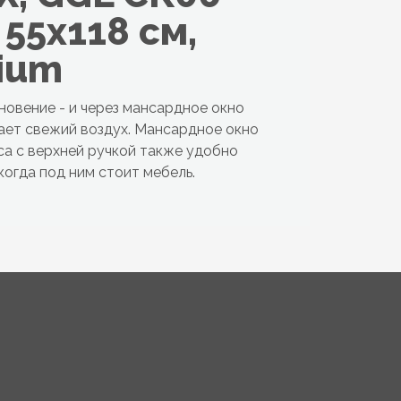
 55x118 см,
ium
новение - и через мансардное окно
ает свежий воздух. Мансардное окно
а с верхней ручкой также удобно
когда под ним стоит мебель.