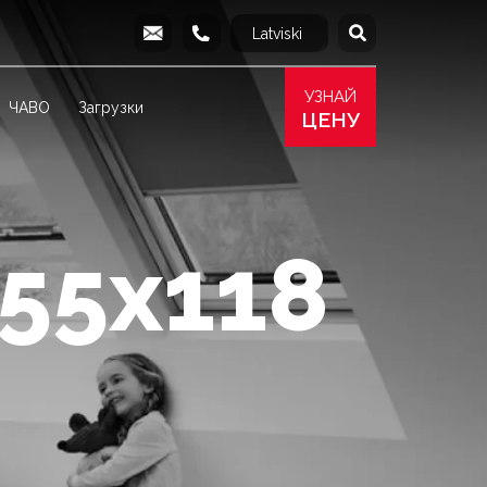
Latviski
English
info@produs.lv
277 03 577
277 68 177
277 78 8
УЗНАЙ
ЧАВО
Загрузки
ЦЕНУ
(55x118