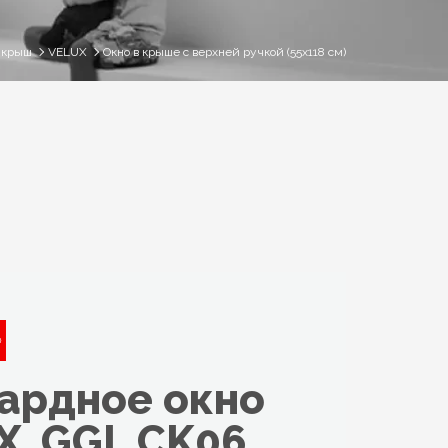
 крыш
VELUX
Окно в крыше с верхней ручкой (55x118 см)
ардное окно
X, GGL CK06