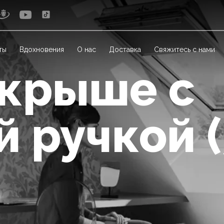
ты
Вдохновения
О нас
Доставка
Свяжитесь с нами
 крыше с
й ручкой 