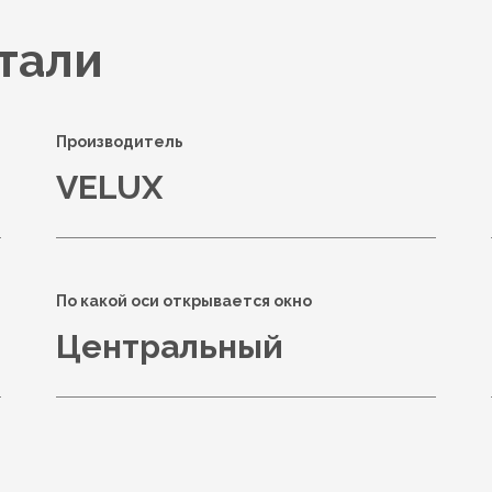
тали
Производитель
VELUX
По какой оси открывается окно
Центральный