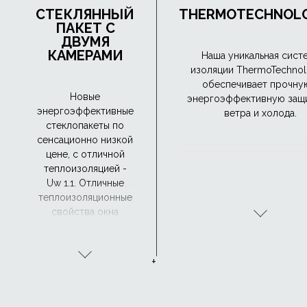
СТЕКЛЯННЫЙ
THERMOTECHNOL
ПАКЕТ С
ДВУМЯ
КАМЕРАМИ
Наша уникальная сист
изоляции ThermoTechno
обеспечивает прочну
Новые
энергоэффективную защи
энергоэффективные
ветра и холода.
стеклопакеты по
сенсационно низкой
цене, с отличной
теплоизоляцией -
Uw 1.1. Отличные
теплоизоляционные
свойства окна
позволят вам
наслаждаться
комфортной
+
температурой в
помещении и при
этом меньше платить