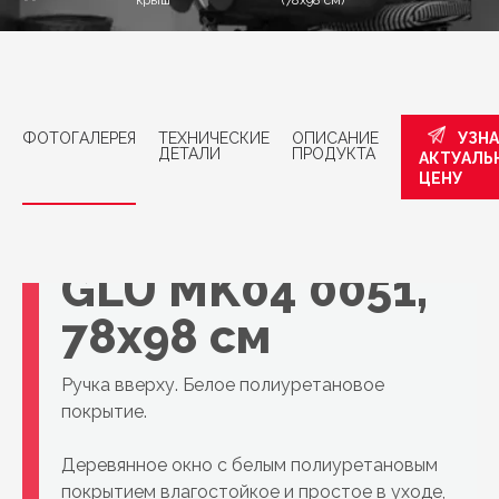
крыш
(78x98 см)
ФОТОГАЛЕРЕЯ
ТЕХНИЧЕСКИЕ
ОПИСАНИЕ
УЗН
ДЕТАЛИ
ПРОДУКТА
АКТУАЛЬ
Мансардное
ЦЕНУ
окно VELUX,
GLU MK04 0051,
78x98 см
Ручка вверху. Белое полиуретановое
покрытие.
Деревянное окно с белым полиуретановым
покрытием влагостойкое и простое в уходе,