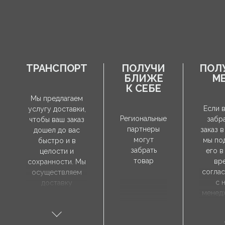
ТРАНСПОРТ
ПОЛУЧИ
ПОЛ
БЛИЖЕ
М
К СЕБЕ
Мы предлагаем
Если 
услугу доставки,
Региональные
забр
чтобы ваш заказ
партнеры
заказ в
дошел до вас
могут
мы по
быстро и в
забрать
его в
целости и
товар
вр
сохранности. Мы
согла
осуществляем
с 
доставку
менед
непосредственно
продаж
по указанному
забр
вами адресу, а
зак
время доставки