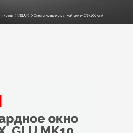
ля крыш
VELUX
Окно в крыше с ручкой внизу (78x160 см)
ардное окно
X, GLU MK10