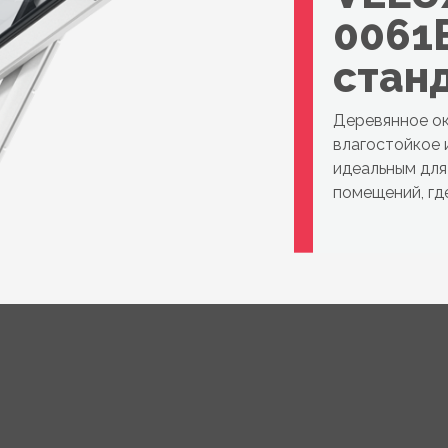
0061B
стан
Деревянное о
влагостойкое и
идеальным для 
помещений, гд