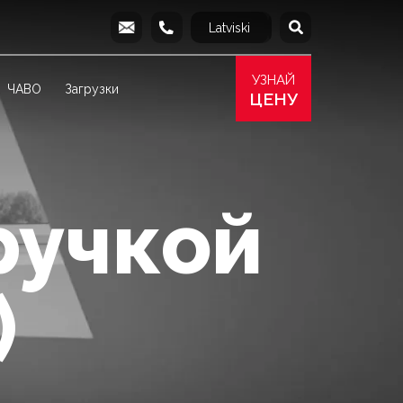
Latviski
English
info@produs.lv
277 03 577
277 68 177
277 78 8
УЗНАЙ
ЧАВО
Загрузки
ЦЕНУ
ручкой
)