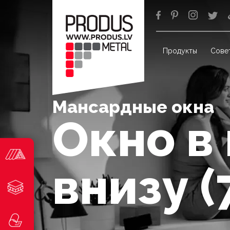
Продукты
Сове
Мансардные окна
Окно в
внизу (